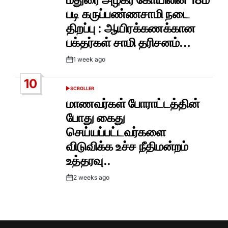
படி கருப்பண்ணசாமி நடை
திறப்பு : ஆயிரக்கணக்கான
பக்தர்கள் சாமி தரிசனம்…
1 week ago
Post
Date
10
SCROLLER
POSTED
IN
மாணவர்கள் போராட்டத்தின்
போது கைது
செய்யப்பட்டவர்களை
விடுவிக்க உச்ச நீதிமன்றம்
உத்தரவு..
2 weeks ago
Post
Date