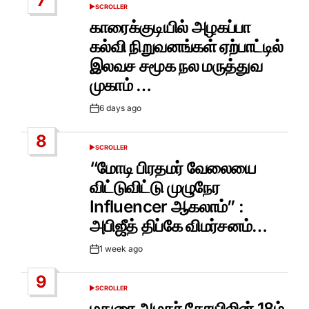
7
SCROLLER
POSTED
IN
காரைக்குடியில் அழகப்பா
கல்வி நிறுவனங்கள் ஏற்பாட்டில்
இலவச சமூக நல மருத்துவ
முகாம் …
6 days ago
Post
Date
8
SCROLLER
POSTED
IN
“மோடி பிரதமர் வேலையை
விட்டுவிட்டு முழுநேர
Influencer ஆகலாம்” :
அபிஜீத் திப்கே விமர்சனம்…
1 week ago
Post
Date
9
SCROLLER
POSTED
IN
மதுரை அழகர் கோயிலின் 18ம்