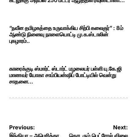
கடலுக்கு அடியில 250 மீட்டர் ஆழத்தில் ரவுண்டானா…
“நவீன தமிழகத்தை உருவாக்கிய சிற்பி கலைஞர்” : 8ம்
ஆண்டு நினைவு நாளையொட்டி மு.க.ஸ்டாலின்
புகழாரம்..
காரைக்குடி ஸ்மார்ட் ஸ்டார்ட் மழலையர் பள்ளி யு.கே.ஜி
மாணவர் யோகா சாம்பியன்ஷிப் போட்டியில் வென்று
சாதனை…
Post
Previous:
Next:
இந்தியா – அமெரிக்கா
தொடரும் பெட்ரோல் விலை