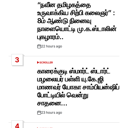
IN
“நவீன தமிழகத்தை
உருவாக்கிய சிற்பி கலைஞர்” :
8ம் ஆண்டு நினைவு
நாளையொட்டி மு.க.ஸ்டாலின்
புகழாரம்..
22 hours ago
Post
Date
3
SCROLLER
POSTED
IN
காரைக்குடி ஸ்மார்ட் ஸ்டார்ட்
மழலையர் பள்ளி யு.கே.ஜி
மாணவர் யோகா சாம்பியன்ஷிப்
போட்டியில் வென்று
சாதனை…
23 hours ago
Post
Date
4