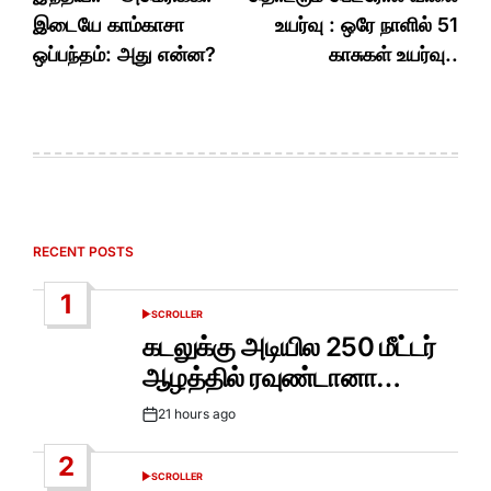
navigation
இடையே காம்காசா
உயர்வு : ஒரே நாளில் 51
ஒப்பந்தம்: அது என்ன?
காசுகள் உயர்வு..
RECENT POSTS
1
SCROLLER
POSTED
IN
கடலுக்கு அடியில 250 மீட்டர்
ஆழத்தில் ரவுண்டானா…
21 hours ago
Post
Date
2
SCROLLER
POSTED