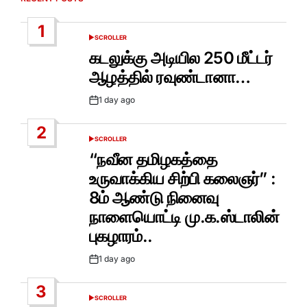
1
SCROLLER
POSTED
IN
கடலுக்கு அடியில 250 மீட்டர்
ஆழத்தில் ரவுண்டானா…
1 day ago
Post
Date
2
SCROLLER
POSTED
IN
“நவீன தமிழகத்தை
உருவாக்கிய சிற்பி கலைஞர்” :
8ம் ஆண்டு நினைவு
நாளையொட்டி மு.க.ஸ்டாலின்
புகழாரம்..
1 day ago
Post
Date
3
SCROLLER
POSTED