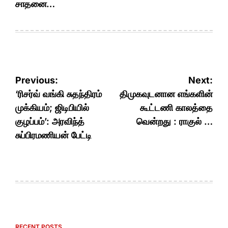
சாதனை…
Post
Previous:
Next:
navigation
‘ரிசர்வ் வங்கி சுதந்திரம்
திமுகவுடனான எங்களின்
முக்கியம்; ஜிடிபியில்
கூட்டணி காலத்தை
குழப்பம்’: அரவிந்த்
வென்றது : ராகுல் …
சுப்பிரமணியன் பேட்டி
RECENT POSTS