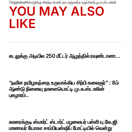
Tagged
கனிமொழிக்கு சிறந்த பெண் நாடாளுமன்ற உறுப்பினர்
,
மு.க.ஸ்டாலின்
YOU MAY ALSO
LIKE
கடலுக்கு அடியில 250 மீட்டர் ஆழத்தில் ரவுண்டானா…
“நவீன தமிழகத்தை உருவாக்கிய சிற்பி கலைஞர்” : 8ம்
ஆண்டு நினைவு நாளையொட்டி மு.க.ஸ்டாலின்
புகழாரம்..
காரைக்குடி ஸ்மார்ட் ஸ்டார்ட் மழலையர் பள்ளி யு.கே.ஜி
மாணவர் யோகா சாம்பியன்ஷிப் போட்டியில் வென்று