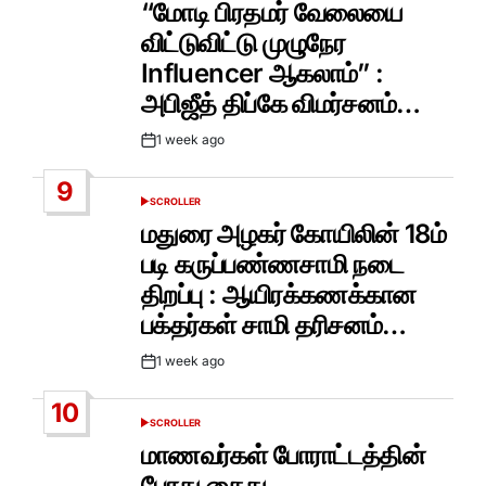
“மோடி பிரதமர் வேலையை
விட்டுவிட்டு முழுநேர
Influencer ஆகலாம்” :
அபிஜீத் திப்கே விமர்சனம்…
1 week ago
Post
Date
9
SCROLLER
POSTED
IN
மதுரை அழகர் கோயிலின் 18ம்
படி கருப்பண்ணசாமி நடை
திறப்பு : ஆயிரக்கணக்கான
பக்தர்கள் சாமி தரிசனம்…
1 week ago
Post
Date
10
SCROLLER
POSTED
IN
மாணவர்கள் போராட்டத்தின்
போது கைது