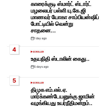
IN
காரைக்குடி ஸ்மார்ட் ஸ்டார்ட்
மழலையர் பள்ளி யு.கே.ஜி
மாணவர் யோகா சாம்பியன்ஷிப்
போட்டியில் வென்று
சாதனை…
1 day ago
Post
Date
4
SCROLLER
POSTED
IN
உதயநிதி ஸ்டாலின் கைது..
5 days ago
Post
Date
5
SCROLLER
POSTED
IN
திமுக எம்.எல்.ஏ.
மார்க்கண்டேயனுக்கு ஜாமின்
வழங்கியது உயர்நீதிமன்றம்..