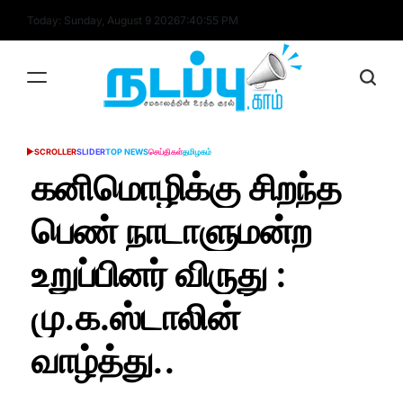
Skip
Today: Sunday, August 9 2026
7
:
40
:
56
PM
to
content
nadappu.com
SCROLLER
SLIDER
TOP NEWS
செய்திகள்
தமிழகம்
POSTED
IN
கனிமொழிக்கு சிறந்த
பெண் நாடாளுமன்ற
உறுப்பினர் விருது :
மு.க.ஸ்டாலின்
வாழ்த்து..