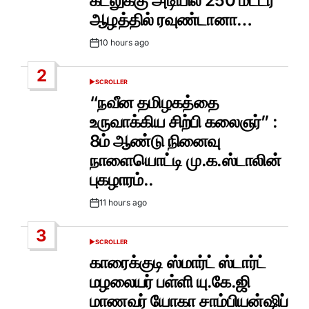
கடலுக்கு அடியில 250 மீட்டர்
ஆழத்தில் ரவுண்டானா…
10 hours ago
Post
Date
2
SCROLLER
POSTED
IN
“நவீன தமிழகத்தை
உருவாக்கிய சிற்பி கலைஞர்” :
8ம் ஆண்டு நினைவு
நாளையொட்டி மு.க.ஸ்டாலின்
புகழாரம்..
11 hours ago
Post
Date
3
SCROLLER
POSTED
IN
காரைக்குடி ஸ்மார்ட் ஸ்டார்ட்
மழலையர் பள்ளி யு.கே.ஜி
மாணவர் யோகா சாம்பியன்ஷிப்