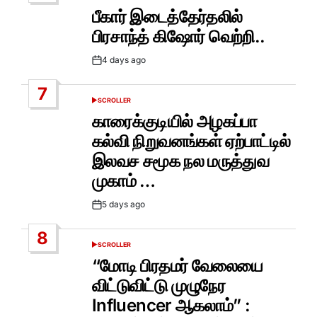
IN
பீகார் இடைத்தேர்தலில்
பிரசாந்த் கிஷோர் வெற்றி..
4 days ago
Post
Date
7
SCROLLER
POSTED
IN
காரைக்குடியில் அழகப்பா
கல்வி நிறுவனங்கள் ஏற்பாட்டில்
இலவச சமூக நல மருத்துவ
முகாம் …
5 days ago
Post
Date
8
SCROLLER
POSTED
IN
“மோடி பிரதமர் வேலையை
விட்டுவிட்டு முழுநேர
Influencer ஆகலாம்” :