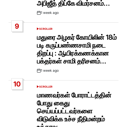
அபிஜீத் திப்கே விமர்சனம்…
1 week ago
Post
Date
9
SCROLLER
POSTED
IN
மதுரை அழகர் கோயிலின் 18ம்
படி கருப்பண்ணசாமி நடை
திறப்பு : ஆயிரக்கணக்கான
பக்தர்கள் சாமி தரிசனம்…
1 week ago
Post
Date
10
SCROLLER
POSTED
IN
மாணவர்கள் போராட்டத்தின்
போது கைது
செய்யப்பட்டவர்களை
விடுவிக்க உச்ச நீதிமன்றம்
உத்தரவு..