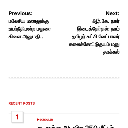
Post
Previous:
Next:
navigation
மலேசிய மணலுக்கு
ஆர்.கே. நகர்
உயர்நீதிமன்ற மதுரை
இடைத்தேர்தல்: நாம்
கிளை அனுமதி..
தமிழர் கட்சி வேட்பாளர்
கலைக்கோட்டுதயம் மனு
தாக்கல்
RECENT POSTS
1
SCROLLER
POSTED
IN