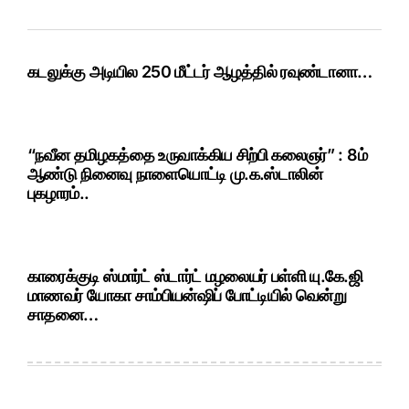
கடலுக்கு அடியில 250 மீட்டர் ஆழத்தில் ரவுண்டானா…
“நவீன தமிழகத்தை உருவாக்கிய சிற்பி கலைஞர்” : 8ம்
ஆண்டு நினைவு நாளையொட்டி மு.க.ஸ்டாலின்
புகழாரம்..
காரைக்குடி ஸ்மார்ட் ஸ்டார்ட் மழலையர் பள்ளி யு.கே.ஜி
மாணவர் யோகா சாம்பியன்ஷிப் போட்டியில் வென்று
சாதனை…