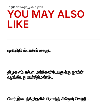
Tagged
கலைஞர்
,
மு.க. அழகிரி
YOU MAY ALSO
LIKE
உதயநிதி ஸ்டாலின் கைது..
திமுக எம்.எல்.ஏ. மார்க்கண்டேயனுக்கு ஜாமின்
வழங்கியது உயர்நீதிமன்றம்..
பீகார் இடைத்தேர்தலில் பிரசாந்த் கிஷோர் வெற்றி..