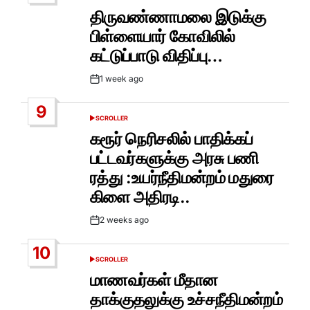
IN
திருவண்ணாமலை இடுக்கு
பிள்ளையார் கோவிலில்
கட்டுப்பாடு விதிப்பு…
1 week ago
Post
Date
9
SCROLLER
POSTED
IN
கரூர் நெரிசலில் பாதிக்கப்
பட்டவர்களுக்கு அரசு பணி
ரத்து :உயர்நீதிமன்றம் மதுரை
கிளை அதிரடி..
2 weeks ago
Post
Date
10
SCROLLER
POSTED
IN
மாணவர்கள் மீதான
தாக்குதலுக்கு உச்சநீதிமன்றம்