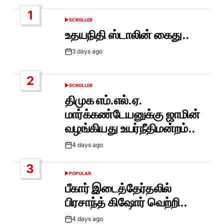
1
SCROLLER
POSTED
IN
உதயநிதி ஸ்டாலின் கைது..
3 days ago
Post
Date
2
SCROLLER
POSTED
IN
திமுக எம்.எல்.ஏ.
மார்க்கண்டேயனுக்கு ஜாமின்
வழங்கியது உயர்நீதிமன்றம்..
4 days ago
Post
Date
3
POPULAR
POSTED
IN
பீகார் இடைத்தேர்தலில்
பிரசாந்த் கிஷோர் வெற்றி..
4 days ago
Post