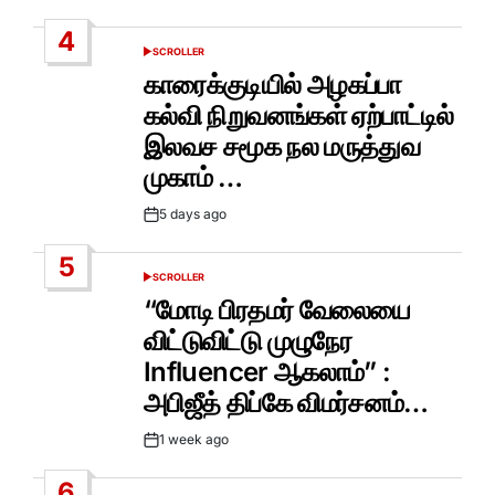
Date
4
SCROLLER
POSTED
IN
காரைக்குடியில் அழகப்பா
கல்வி நிறுவனங்கள் ஏற்பாட்டில்
இலவச சமூக நல மருத்துவ
முகாம் …
5 days ago
Post
Date
5
SCROLLER
POSTED
IN
“மோடி பிரதமர் வேலையை
விட்டுவிட்டு முழுநேர
Influencer ஆகலாம்” :
அபிஜீத் திப்கே விமர்சனம்…
1 week ago
Post
Date
6