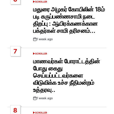
SCROLLER
POSTED
IN
மதுரை அழகர் கோயிலின் 18ம்
படி கருப்பண்ணசாமி நடை
திறப்பு : ஆயிரக்கணக்கான
பக்தர்கள் சாமி தரிசனம்…
1 week ago
Post
Date
7
SCROLLER
POSTED
IN
மாணவர்கள் போராட்டத்தின்
போது கைது
செய்யப்பட்டவர்களை
விடுவிக்க உச்ச நீதிமன்றம்
உத்தரவு..
1 week ago
Post
Date
8
SCROLLER
POSTED