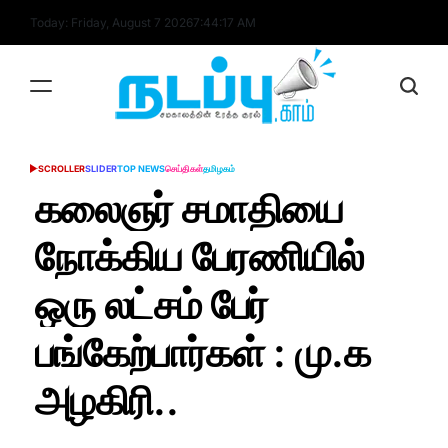
Skip
Today: Friday, August 7 2026
7
:
44
:
18
AM
to
content
nadappu.com
SCROLLER
SLIDER
TOP NEWS
செய்திகள்
தமிழகம்
POSTED
IN
கலைஞர் சமாதியை
நோக்கிய பேரணியில்
ஒரு லட்சம் பேர்
பங்கேற்பார்கள் : மு.க
அழகிரி..