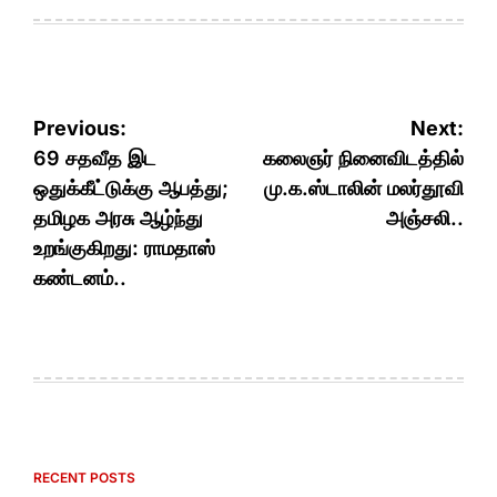
Post
Previous:
Next:
navigation
69 சதவீத இட
கலைஞர் நினைவிடத்தில்
ஒதுக்கீட்டுக்கு ஆபத்து;
மு.க.ஸ்டாலின் மலர்தூவி
தமிழக அரசு ஆழ்ந்து
அஞ்சலி..
உறங்குகிறது: ராமதாஸ்
கண்டனம்..
RECENT POSTS