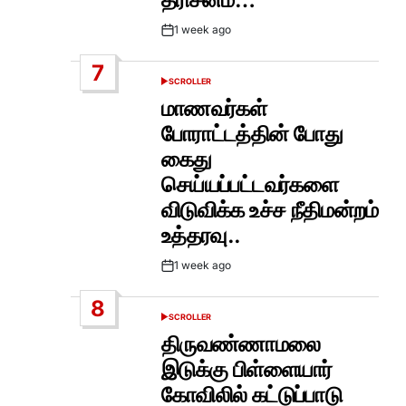
1 week ago
Post
Date
7
SCROLLER
POSTED
IN
மாணவர்கள்
போராட்டத்தின் போது
கைது
செய்யப்பட்டவர்களை
விடுவிக்க உச்ச நீதிமன்றம்
உத்தரவு..
1 week ago
Post
Date
8
SCROLLER
POSTED
IN
திருவண்ணாமலை
இடுக்கு பிள்ளையார்
கோவிலில் கட்டுப்பாடு