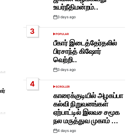
உயர்நீதிமன்றம்..
3 days ago
Post
Date
3
POPULAR
POSTED
IN
பீகார் இடைத்தேர்தலில்
பிரசாந்த் கிஷோர்
வெற்றி..
3 days ago
Post
Date
4
SCROLLER
POSTED
ோர்
IN
காரைக்குடியில் அழகப்பா
கல்வி நிறுவனங்கள்
ஏற்பாட்டில் இலவச சமூக
நல மருத்துவ முகாம் …
4 days ago
Post