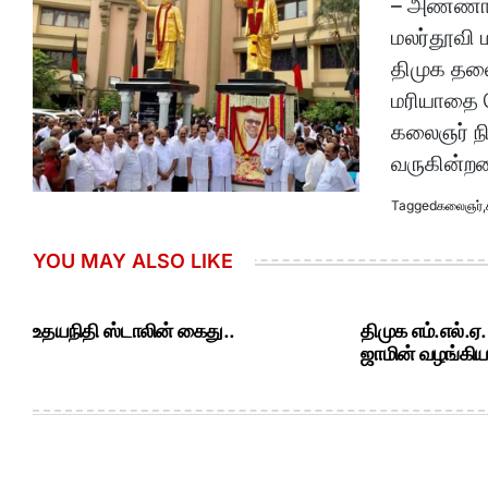
– அண்ணா 
மலர்தூவி 
திமுக தலை
மரியாதை ச
கலைஞர் ந
வருகின்றன
Tagged
கலைஞர்
,
YOU MAY ALSO LIKE
உதயநிதி ஸ்டாலின் கைது..
திமுக எம்.எல்.ஏ
ஜாமின் வழங்கியத