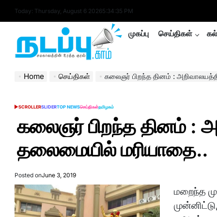
Skip
Today: Thursday, August 6 2026
5
:
34
:
35
PM
to
content
முகப்பு
செய்திகள்
கல
nadappu.com
Home
செய்திகள்
கலைஞர் பிறந்த தினம் : அறிவாலயத்தில்
SCROLLER
SLIDER
TOP NEWS
செய்திகள்
தமிழகம்
POSTED
IN
கலைஞர் பிறந்த தினம் : அ
தலைமையில் மரியாதை..
Posted on
June 3, 2019
மறைந்த மு
முன்னிட்ட