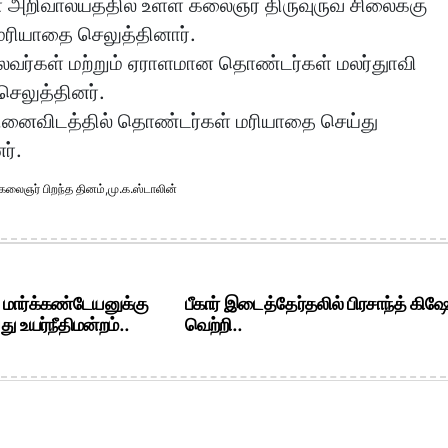
அறிவாலயத்தில் உள்ள கலைஞர் திருவுருவ சிலைக்கு
மரியாதை செலுத்தினார்.
வர்கள் மற்றும் ஏராளமான தொண்டர்கள் மலர்துாவி
ெலுத்தினர்.
ினைவிடத்தில் தொண்டர்கள் மரியாதை செய்து
ர்.
கலைஞர் பிறந்த தினம்
,
மு.க.ஸ்டாலின்
. மார்க்கண்டேயனுக்கு
பீகார் இடைத்தேர்தலில் பிரசாந்த் கிஷ
ு உயர்நீதிமன்றம்..
வெற்றி..