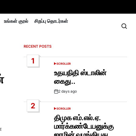
உங்கள் குரல்
சிறப்பு தொடர்கள்
RECENT POSTS
1
SCROLLER
POSTED
IN
உதயநிதி ஸ்டாலின்
்
கைது..
2 days ago
Post
Date
2
SCROLLER
POSTED
IN
திமுக எம்.எல்.ஏ.
மார்க்கண்டேயனுக்கு
ை
ஜாமின் வழங்கியது