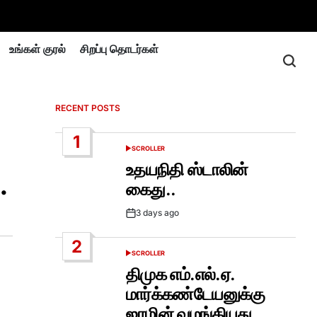
உங்கள் குரல்
சிறப்பு தொடர்கள்
RECENT POSTS
1
SCROLLER
POSTED
IN
உதயநிதி ஸ்டாலின்
.
கைது..
3 days ago
Post
Date
2
SCROLLER
POSTED
IN
திமுக எம்.எல்.ஏ.
மார்க்கண்டேயனுக்கு
ஜாமின் வழங்கியது