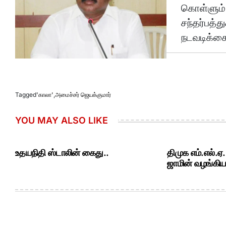
கொள்ளும் 
சந்தர்பத்
நடவடிக்கை 
Tagged
'காலா'
,
அமைச்சர் ஜெயக்குமார்
YOU MAY ALSO LIKE
உதயநிதி ஸ்டாலின் கைது..
திமுக எம்.எல்.ஏ
ஜாமின் வழங்கியத