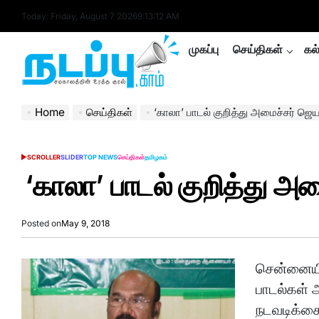
Skip
Today: Friday, August 7 2026
9
:
13
:
13
AM
to
content
முகப்பு
செய்திகள்
கல
nadappu.com
Home
செய்திகள்
‘காலா’ பாடல் குறித்து அமைச்சர் ஜெயக
SCROLLER
SLIDER
TOP NEWS
செய்திகள்
தமிழகம்
POSTED
IN
‘காலா’ பாடல் குறித்து அம
Posted on
May 9, 2018
சென்னையில
பாடல்கள் அ
நடவடிக்கை 