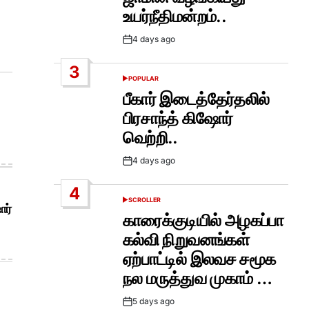
உயர்நீதிமன்றம்..
4 days ago
Post
Date
3
POPULAR
POSTED
IN
பீகார் இடைத்தேர்தலில்
பிரசாந்த் கிஷோர்
வெற்றி..
4 days ago
Post
Date
4
SCROLLER
POSTED
ோர்
IN
காரைக்குடியில் அழகப்பா
கல்வி நிறுவனங்கள்
ஏற்பாட்டில் இலவச சமூக
நல மருத்துவ முகாம் …
5 days ago
Post