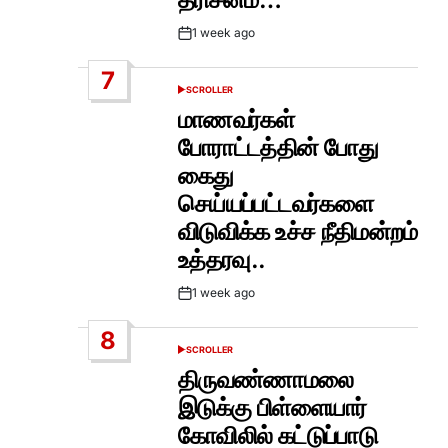
1 week ago
Post
Date
7
SCROLLER
POSTED
IN
மாணவர்கள்
போராட்டத்தின் போது
கைது
செய்யப்பட்டவர்களை
விடுவிக்க உச்ச நீதிமன்றம்
உத்தரவு..
1 week ago
Post
Date
8
SCROLLER
POSTED
IN
திருவண்ணாமலை
இடுக்கு பிள்ளையார்
கோவிலில் கட்டுப்பாடு