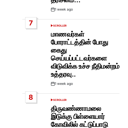
1 week ago
Post
Date
7
SCROLLER
POSTED
IN
மாணவர்கள்
போராட்டத்தின் போது
கைது
செய்யப்பட்டவர்களை
விடுவிக்க உச்ச நீதிமன்றம்
உத்தரவு..
1 week ago
Post
Date
8
SCROLLER
POSTED
IN
திருவண்ணாமலை
இடுக்கு பிள்ளையார்
கோவிலில் கட்டுப்பாடு