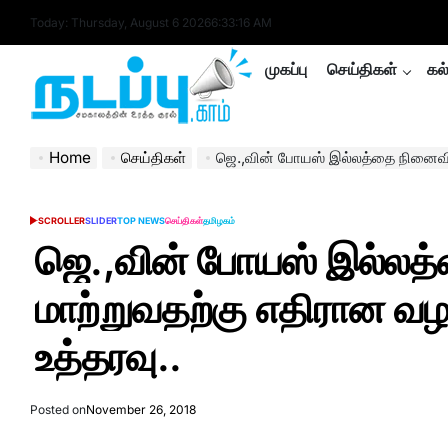
Skip
Today: Thursday, August 6 2026
6
:
33
:
17
AM
to
content
முகப்பு
செய்திகள்
கல
nadappu.com
Home
செய்திகள்
ஜெ.,வின் போயஸ் இல்லத்தை நினைவிடமாக மாற்றுவதற்கு
SCROLLER
SLIDER
TOP NEWS
செய்திகள்
தமிழகம்
POSTED
IN
ஜெ.,வின் போயஸ் இல்லத
மாற்றுவதற்கு எதிரான வழ
உத்தரவு..
Posted on
November 26, 2018