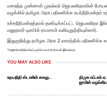
மறைந்த முன்னாள் முதல்வர் ஜெயலலிதாவின் போயஸ
வழக்கில் தமிழக அரசு பதிலளிக்க உயர்நீதிமன்றம் உத
உச்சநீதிமன்றத்தால் தண்டிக்கப்பட்ட ஜெயலலிதா 
மனுதாரர் டிராபிக் ராமசாமி வலியுறுத்தியுள்ளார்.
இதுகுறித்து தமிழக அரசு 2 வாரத்தில் பதிலளிக்க உய
Tagged
உயர்நீதிமன்றம்
,
டிராபிக் ராமசாமி
,
போயஸ் இல்லத்தை
YOU MAY ALSO LIKE
உதயநிதி ஸ்டாலின் கைது..
திமுக எம்.எல்.ஏ
ஜாமின் வழங்கியத