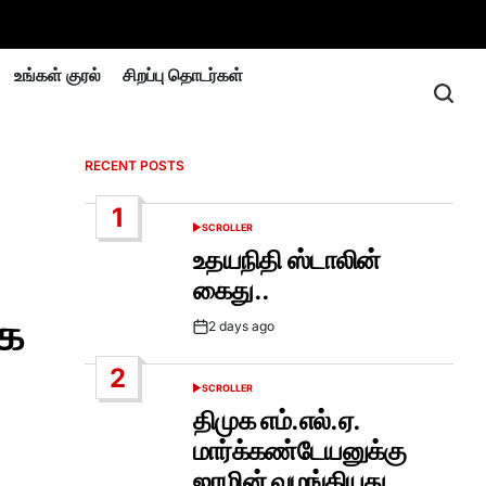
உங்கள் குரல்
சிறப்பு தொடர்கள்
RECENT POSTS
1
SCROLLER
POSTED
IN
உதயநிதி ஸ்டாலின்
கைது..
்க
2 days ago
Post
Date
2
SCROLLER
POSTED
IN
திமுக எம்.எல்.ஏ.
மார்க்கண்டேயனுக்கு
ஜாமின் வழங்கியது