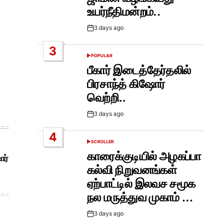
உயர்நீதிமன்றம்..
3 days ago
Post
Date
3
POPULAR
POSTED
IN
பீகார் இடைத்தேர்தலில்
பிரசாந்த் கிஷோர்
வெற்றி..
3 days ago
Post
Date
4
SCROLLER
POSTED
IN
காரைக்குடியில் அழகப்பா
ோர்
கல்வி நிறுவனங்கள்
ஏற்பாட்டில் இலவச சமூக
நல மருத்துவ முகாம் …
3 days ago
Post