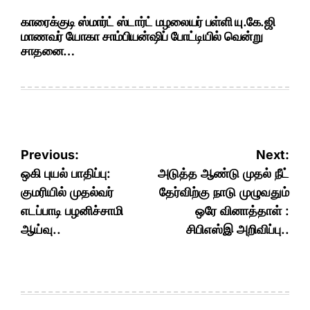
காரைக்குடி ஸ்மார்ட் ஸ்டார்ட் மழலையர் பள்ளி யு.கே.ஜி
மாணவர் யோகா சாம்பியன்ஷிப் போட்டியில் வென்று
சாதனை…
Post
Previous:
Next:
navigation
ஒகி புயல் பாதிப்பு:
அடுத்த ஆண்டு முதல் நீட்
குமரியில் முதல்வர்
தேர்விற்கு நாடு முழுவதும்
எடப்பாடி பழனிச்சாமி
ஒரே வினாத்தாள் :
ஆய்வு..
சிபிஎஸ்இ அறிவிப்பு..