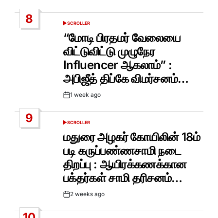
Date
8
SCROLLER
POSTED
IN
“மோடி பிரதமர் வேலையை
விட்டுவிட்டு முழுநேர
Influencer ஆகலாம்” :
அபிஜீத் திப்கே விமர்சனம்…
1 week ago
Post
Date
9
SCROLLER
POSTED
IN
மதுரை அழகர் கோயிலின் 18ம்
படி கருப்பண்ணசாமி நடை
திறப்பு : ஆயிரக்கணக்கான
பக்தர்கள் சாமி தரிசனம்…
2 weeks ago
Post
Date
10