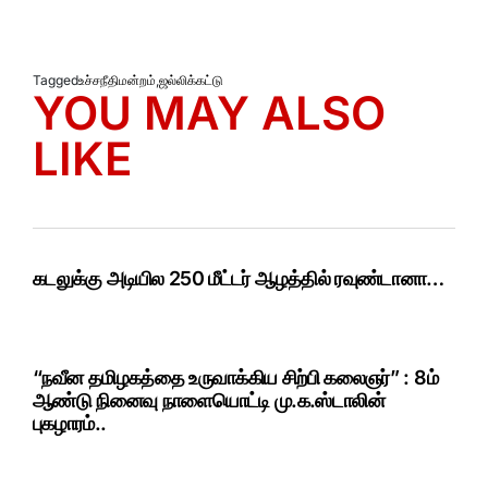
Tagged
உச்சநீதிமன்றம்
,
ஜல்லிக்கட்டு
YOU MAY ALSO
LIKE
கடலுக்கு அடியில 250 மீட்டர் ஆழத்தில் ரவுண்டானா…
“நவீன தமிழகத்தை உருவாக்கிய சிற்பி கலைஞர்” : 8ம்
ஆண்டு நினைவு நாளையொட்டி மு.க.ஸ்டாலின்
புகழாரம்..