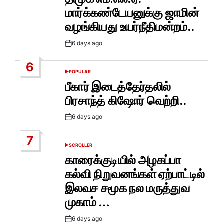
மார்க்கண்டேயனுக்கு ஜாமின்
வழங்கியது உயர்நீதிமன்றம்..
6 days ago
Post
Date
6
POPULAR
POSTED
IN
பீகார் இடைத்தேர்தலில்
பிரசாந்த் கிஷோர் வெற்றி..
6 days ago
Post
Date
7
SCROLLER
POSTED
IN
காரைக்குடியில் அழகப்பா
கல்வி நிறுவனங்கள் ஏற்பாட்டில்
இலவச சமூக நல மருத்துவ
முகாம் …
6 days ago
Post