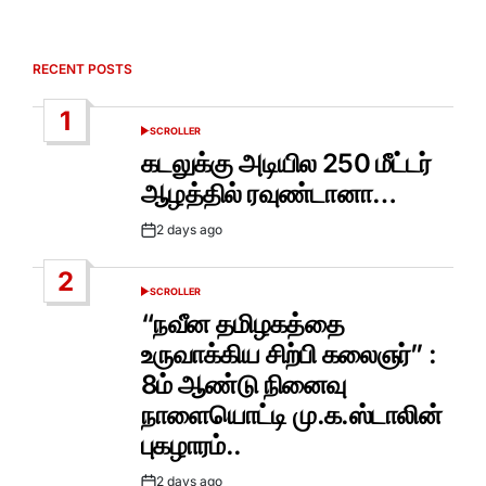
RECENT POSTS
1
SCROLLER
POSTED
IN
கடலுக்கு அடியில 250 மீட்டர்
ஆழத்தில் ரவுண்டானா…
2 days ago
Post
Date
2
SCROLLER
POSTED
IN
“நவீன தமிழகத்தை
உருவாக்கிய சிற்பி கலைஞர்” :
8ம் ஆண்டு நினைவு
நாளையொட்டி மு.க.ஸ்டாலின்
புகழாரம்..
2 days ago