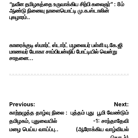
“நவீன தமிழகத்தை உருவாக்கிய சிற்பி கலைஞர்” : 8ம்
ஆண்டு நினைவு நாளையொட்டி மு.க.ஸ்டாலின்
புகழாரம்..
காரைக்குடி ஸ்மார்ட் ஸ்டார்ட் மழலையர் பள்ளி யு.கே.ஜி
மாணவர் யோகா சாம்பியன்ஷிப் போட்டியில் வென்று
சாதனை…
Post
Previous:
Next:
navigation
காற்றழுத்த தாழ்வு நிலை :
புத்தம் புது பூமி வேண்டும்
தமிழகம், புதுவையில்
-1: சாந்தாதேவி
மழை பெய்ய வாய்ப்பு..
(ஆரோக்கிய வாழ்வியல்
தொடர்)