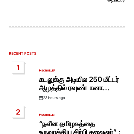
RECENT POSTS
1
SCROLLER
POSTED
IN
கடலுக்கு அடியில 250 மீட்டர்
ஆழத்தில் ரவுண்டானா…
23 hours ago
Post
Date
2
SCROLLER
POSTED
IN
“நவீன தமிழகத்தை
உருவாக்கிய சிற்பி கலைஞர்” :