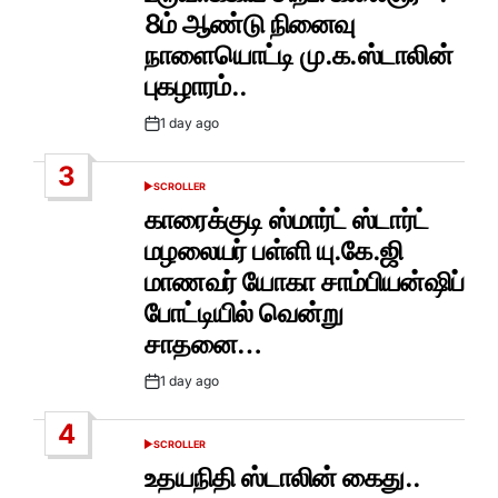
8ம் ஆண்டு நினைவு
நாளையொட்டி மு.க.ஸ்டாலின்
புகழாரம்..
1 day ago
Post
Date
3
SCROLLER
POSTED
IN
காரைக்குடி ஸ்மார்ட் ஸ்டார்ட்
மழலையர் பள்ளி யு.கே.ஜி
மாணவர் யோகா சாம்பியன்ஷிப்
போட்டியில் வென்று
சாதனை…
1 day ago
Post
Date
4
SCROLLER
POSTED
IN
உதயநிதி ஸ்டாலின் கைது..