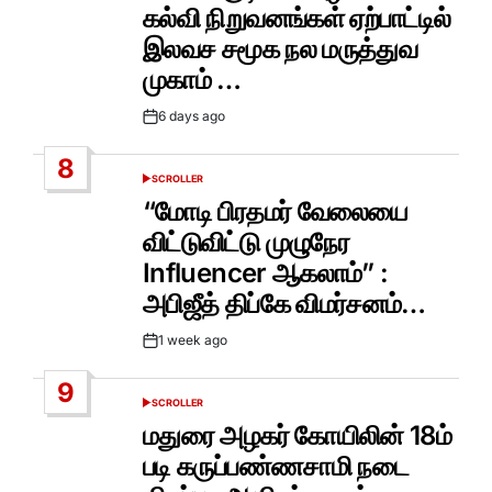
கல்வி நிறுவனங்கள் ஏற்பாட்டில்
இலவச சமூக நல மருத்துவ
முகாம் …
6 days ago
Post
Date
8
SCROLLER
POSTED
IN
“மோடி பிரதமர் வேலையை
விட்டுவிட்டு முழுநேர
Influencer ஆகலாம்” :
அபிஜீத் திப்கே விமர்சனம்…
1 week ago
Post
Date
9
SCROLLER
POSTED
IN
மதுரை அழகர் கோயிலின் 18ம்
படி கருப்பண்ணசாமி நடை