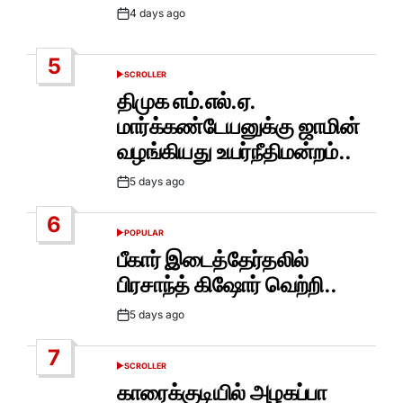
4 days ago
Post
Date
5
SCROLLER
POSTED
IN
திமுக எம்.எல்.ஏ.
மார்க்கண்டேயனுக்கு ஜாமின்
வழங்கியது உயர்நீதிமன்றம்..
5 days ago
Post
Date
6
POPULAR
POSTED
IN
பீகார் இடைத்தேர்தலில்
பிரசாந்த் கிஷோர் வெற்றி..
5 days ago
Post
Date
7
SCROLLER
POSTED
IN
காரைக்குடியில் அழகப்பா