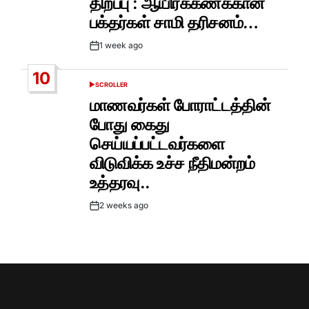
திறப்பு : ஆயிரக்கணக்கான
பக்தர்கள் சாமி தரிசனம்…
1 week ago
Post
Date
10
SCROLLER
POSTED
IN
மாணவர்கள் போராட்டத்தின்
போது கைது
செய்யப்பட்டவர்களை
விடுவிக்க உச்ச நீதிமன்றம்
உத்தரவு..
2 weeks ago
Post
Date