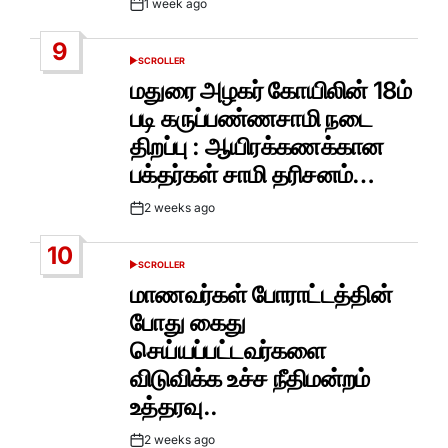
1 week ago
Post
Date
9
SCROLLER
POSTED
IN
மதுரை அழகர் கோயிலின் 18ம்
படி கருப்பண்ணசாமி நடை
திறப்பு : ஆயிரக்கணக்கான
பக்தர்கள் சாமி தரிசனம்…
2 weeks ago
Post
Date
10
SCROLLER
POSTED
IN
மாணவர்கள் போராட்டத்தின்
போது கைது
செய்யப்பட்டவர்களை
விடுவிக்க உச்ச நீதிமன்றம்
உத்தரவு..
2 weeks ago
Post