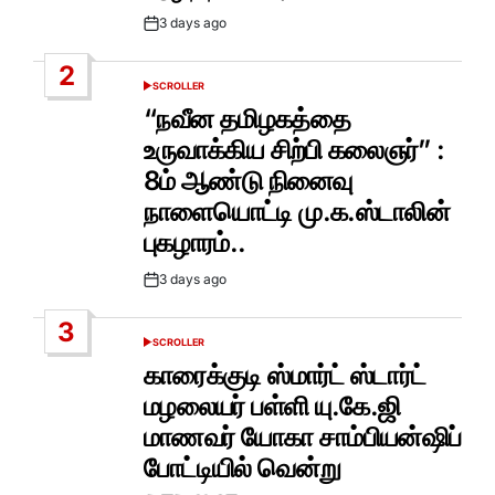
3 days ago
Post
Date
2
SCROLLER
POSTED
IN
“நவீன தமிழகத்தை
உருவாக்கிய சிற்பி கலைஞர்” :
8ம் ஆண்டு நினைவு
நாளையொட்டி மு.க.ஸ்டாலின்
புகழாரம்..
3 days ago
Post
Date
3
SCROLLER
POSTED
IN
காரைக்குடி ஸ்மார்ட் ஸ்டார்ட்
மழலையர் பள்ளி யு.கே.ஜி
மாணவர் யோகா சாம்பியன்ஷிப்
போட்டியில் வென்று