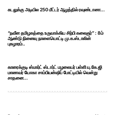
கடலுக்கு அடியில 250 மீட்டர் ஆழத்தில் ரவுண்டானா…
“நவீன தமிழகத்தை உருவாக்கிய சிற்பி கலைஞர்” : 8ம்
ஆண்டு நினைவு நாளையொட்டி மு.க.ஸ்டாலின்
புகழாரம்..
காரைக்குடி ஸ்மார்ட் ஸ்டார்ட் மழலையர் பள்ளி யு.கே.ஜி
மாணவர் யோகா சாம்பியன்ஷிப் போட்டியில் வென்று
சாதனை…