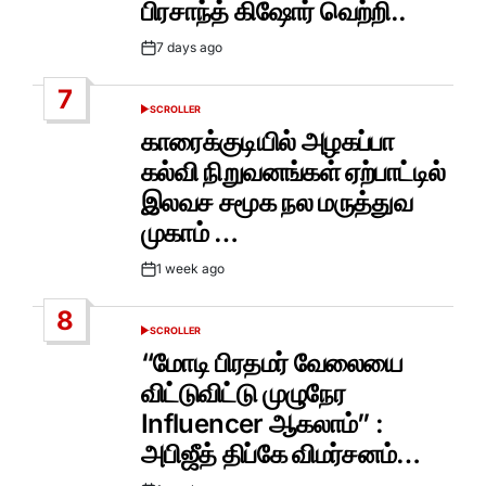
பிரசாந்த் கிஷோர் வெற்றி..
7 days ago
Post
Date
7
SCROLLER
POSTED
IN
காரைக்குடியில் அழகப்பா
கல்வி நிறுவனங்கள் ஏற்பாட்டில்
இலவச சமூக நல மருத்துவ
முகாம் …
1 week ago
Post
Date
8
SCROLLER
POSTED
IN
“மோடி பிரதமர் வேலையை
விட்டுவிட்டு முழுநேர
Influencer ஆகலாம்” :
அபிஜீத் திப்கே விமர்சனம்…