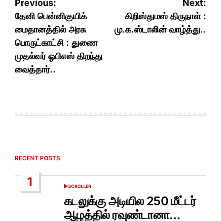
Post
Previous:
Next:
navigation
தேனி பென்னிகுயிக்
கிறிஸ்துமஸ் திருநாள் :
மைதானத்தில் அரசு
மு.க.ஸ்டாலின் வாழ்த்து..
பொருட்காட்சி : துணை
முதல்வர் ஓபிஎஸ் திறந்து
வைத்தார்..
RECENT POSTS
1
SCROLLER
POSTED
IN
கடலுக்கு அடியில 250 மீட்டர்
ஆழத்தில் ரவுண்டானா…