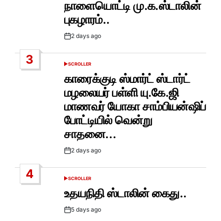
நாளையொட்டி மு.க.ஸ்டாலின்
புகழாரம்..
2 days ago
Post
Date
3
SCROLLER
POSTED
IN
காரைக்குடி ஸ்மார்ட் ஸ்டார்ட்
மழலையர் பள்ளி யு.கே.ஜி
மாணவர் யோகா சாம்பியன்ஷிப்
போட்டியில் வென்று
சாதனை…
2 days ago
Post
Date
4
SCROLLER
POSTED
IN
உதயநிதி ஸ்டாலின் கைது..
5 days ago
Post