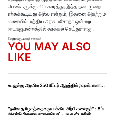
பெண்களுக்கு விவகாரத்து, இந்த நடைமுறை
ஏற்கக்கூடியது அல்ல என்றும், இதனை அகற்றும்
வகையில் மத்திய அரசு மசோதா ஒன்றை
நாடாளுமன்றத்தில் தாக்கல் செய்துள்ளது.
Tagged
குடியரசுத் தலைவர்
YOU MAY ALSO
LIKE
கடலுக்கு அடியில 250 மீட்டர் ஆழத்தில் ரவுண்டானா…
“நவீன தமிழகத்தை உருவாக்கிய சிற்பி கலைஞர்” : 8ம்
ஆண்டு நினைவு நாளையொட்டி மு.க.ஸ்டாலின்