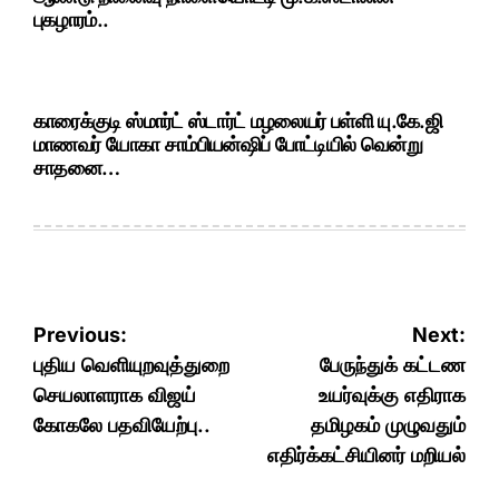
புகழாரம்..
காரைக்குடி ஸ்மார்ட் ஸ்டார்ட் மழலையர் பள்ளி யு.கே.ஜி
மாணவர் யோகா சாம்பியன்ஷிப் போட்டியில் வென்று
சாதனை…
Post
Previous:
Next:
navigation
புதிய வெளியுறவுத்துறை
பேருந்துக் கட்டண
செயலாளராக விஜய்
உயர்வுக்கு எதிராக
கோகலே பதவியேற்பு..
தமிழகம் முழுவதும்
எதிர்க்கட்சியினர் மறியல்