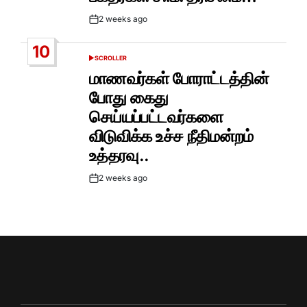
2 weeks ago
Post
Date
10
SCROLLER
POSTED
IN
மாணவர்கள் போராட்டத்தின்
போது கைது
செய்யப்பட்டவர்களை
விடுவிக்க உச்ச நீதிமன்றம்
உத்தரவு..
2 weeks ago
Post
Date