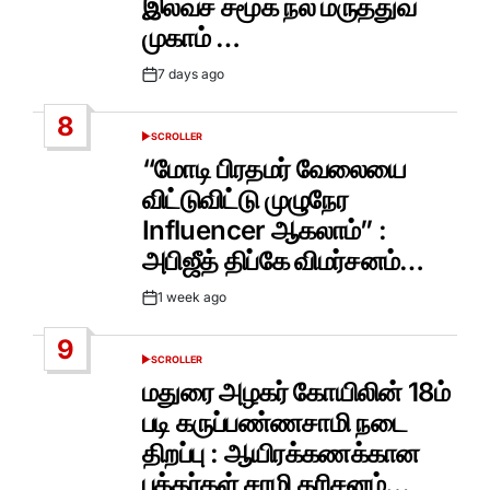
இலவச சமூக நல மருத்துவ
முகாம் …
7 days ago
Post
Date
8
SCROLLER
POSTED
IN
“மோடி பிரதமர் வேலையை
விட்டுவிட்டு முழுநேர
Influencer ஆகலாம்” :
அபிஜீத் திப்கே விமர்சனம்…
1 week ago
Post
Date
9
SCROLLER
POSTED
IN
மதுரை அழகர் கோயிலின் 18ம்
படி கருப்பண்ணசாமி நடை
திறப்பு : ஆயிரக்கணக்கான
பக்தர்கள் சாமி தரிசனம்…