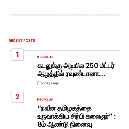
RECENT POSTS
1
SCROLLER
POSTED
IN
கடலுக்கு அடியில 250 மீட்டர்
ஆழத்தில் ரவுண்டானா…
2 days ago
Post
Date
2
SCROLLER
POSTED
IN
“நவீன தமிழகத்தை
உருவாக்கிய சிற்பி கலைஞர்” :
8ம் ஆண்டு நினைவு