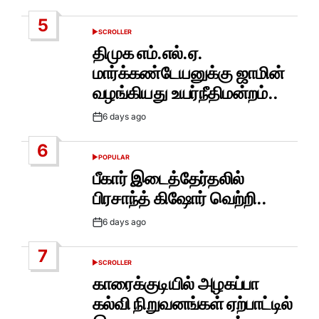
Date
5
SCROLLER
POSTED
IN
திமுக எம்.எல்.ஏ.
மார்க்கண்டேயனுக்கு ஜாமின்
வழங்கியது உயர்நீதிமன்றம்..
6 days ago
Post
Date
6
POPULAR
POSTED
IN
பீகார் இடைத்தேர்தலில்
பிரசாந்த் கிஷோர் வெற்றி..
6 days ago
Post
Date
7
SCROLLER
POSTED
IN
காரைக்குடியில் அழகப்பா
கல்வி நிறுவனங்கள் ஏற்பாட்டில்