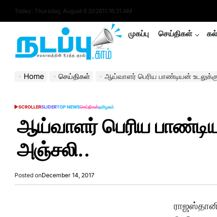
Skip
Today: Thursday, August 6 2026
11
:
16
:
32
AM
to
content
முகப்பு
செய்திகள்
கல
nadappu.com
Home
செய்திகள்
ஆய்வாளர் பெரிய பாண்டியன் உடலுக்கு
SCROLLER
SLIDER
TOP NEWS
செய்திகள்
தமிழகம்
POSTED
IN
ஆய்வாளர் பெரிய பாண்டியன
அஞ்சலி..
Posted on
December 14, 2017
ராஜஸ்தானி