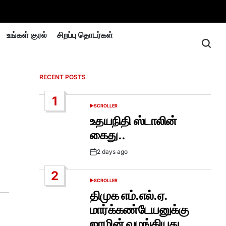
உங்கள் குரல்
சிறப்பு தொடர்கள்
RECENT POSTS
1
SCROLLER
POSTED
IN
உதயநிதி ஸ்டாலின்
கைது..
2 days ago
Post
Date
2
SCROLLER
POSTED
IN
திமுக எம்.எல்.ஏ.
மார்க்கண்டேயனுக்கு
ஜாமின் வழங்கியது