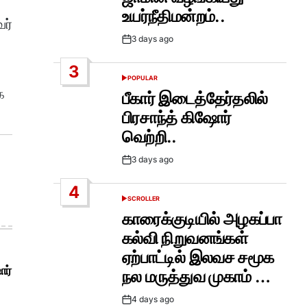
உயர்நீதிமன்றம்..
ர்
3 days ago
Post
Date
3
POPULAR
POSTED
க
IN
பீகார் இடைத்தேர்தலில்
பிரசாந்த் கிஷோர்
வெற்றி..
3 days ago
Post
Date
4
SCROLLER
POSTED
IN
காரைக்குடியில் அழகப்பா
கல்வி நிறுவனங்கள்
ஏற்பாட்டில் இலவச சமூக
ோர்
நல மருத்துவ முகாம் …
4 days ago
Post