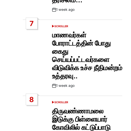
1 week ago
Post
Date
7
SCROLLER
POSTED
IN
மாணவர்கள்
போராட்டத்தின் போது
கைது
செய்யப்பட்டவர்களை
விடுவிக்க உச்ச நீதிமன்றம்
உத்தரவு..
1 week ago
Post
Date
8
SCROLLER
POSTED
IN
திருவண்ணாமலை
இடுக்கு பிள்ளையார்
கோவிலில் கட்டுப்பாடு