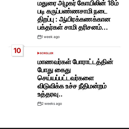
மதுரை அழகர் கோயிலின் 18ம்
படி கருப்பண்ணசாமி நடை
திறப்பு : ஆயிரக்கணக்கான
பக்தர்கள் சாமி தரிசனம்…
1 week ago
Post
Date
10
SCROLLER
POSTED
IN
மாணவர்கள் போராட்டத்தின்
போது கைது
செய்யப்பட்டவர்களை
விடுவிக்க உச்ச நீதிமன்றம்
உத்தரவு..
2 weeks ago
Post
Date