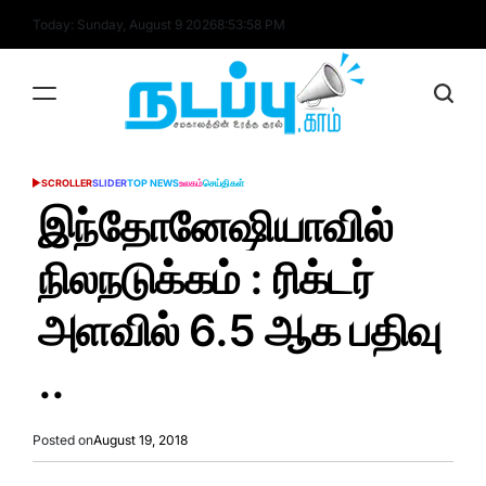
Skip
Today: Sunday, August 9 2026
8
:
53
:
59
PM
to
content
nadappu.com
SCROLLER
SLIDER
TOP NEWS
உலகம்
செய்திகள்
POSTED
IN
இந்தோனேஷியாவில்
நிலநடுக்கம் : ரிக்டர்
அளவில் 6.5 ஆக பதிவு
..
Posted on
August 19, 2018