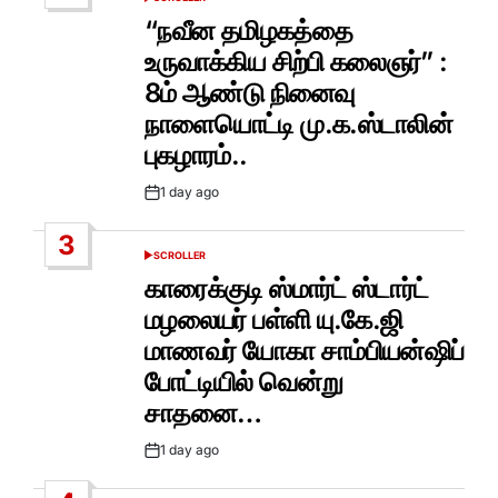
POSTED
IN
“நவீன தமிழகத்தை
உருவாக்கிய சிற்பி கலைஞர்” :
8ம் ஆண்டு நினைவு
நாளையொட்டி மு.க.ஸ்டாலின்
புகழாரம்..
1 day ago
Post
Date
3
SCROLLER
POSTED
IN
காரைக்குடி ஸ்மார்ட் ஸ்டார்ட்
மழலையர் பள்ளி யு.கே.ஜி
மாணவர் யோகா சாம்பியன்ஷிப்
போட்டியில் வென்று
சாதனை…
1 day ago
Post
Date