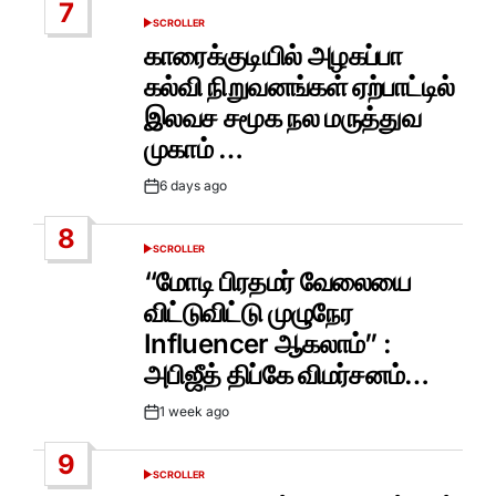
7
SCROLLER
POSTED
IN
காரைக்குடியில் அழகப்பா
கல்வி நிறுவனங்கள் ஏற்பாட்டில்
இலவச சமூக நல மருத்துவ
முகாம் …
6 days ago
Post
Date
8
SCROLLER
POSTED
IN
“மோடி பிரதமர் வேலையை
விட்டுவிட்டு முழுநேர
Influencer ஆகலாம்” :
அபிஜீத் திப்கே விமர்சனம்…
1 week ago
Post
Date
9
SCROLLER
POSTED
IN