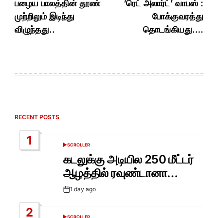
பழைய பாலத்தின் தூண்
‘ரெட் அலார்ட்’ வாபஸ் :
முற்றிலும் இடிந்து
போக்குவரத்து
விழுந்தது..
தொடங்கியது….
RECENT POSTS
1
SCROLLER
POSTED
IN
கடலுக்கு அடியில 250 மீட்டர்
ஆழத்தில் ரவுண்டானா…
1 day ago
Post
Date
2
SCROLLER