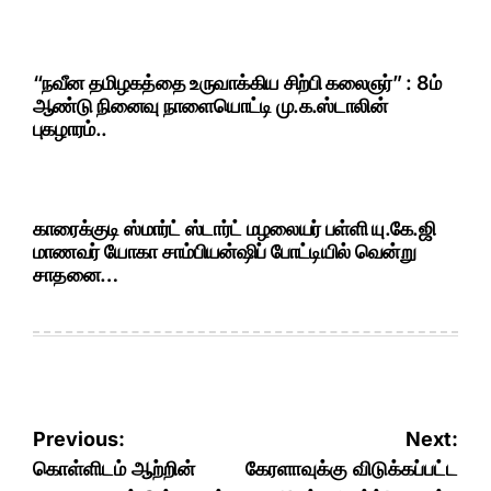
“நவீன தமிழகத்தை உருவாக்கிய சிற்பி கலைஞர்” : 8ம்
ஆண்டு நினைவு நாளையொட்டி மு.க.ஸ்டாலின்
புகழாரம்..
காரைக்குடி ஸ்மார்ட் ஸ்டார்ட் மழலையர் பள்ளி யு.கே.ஜி
மாணவர் யோகா சாம்பியன்ஷிப் போட்டியில் வென்று
சாதனை…
Post
Previous:
Next:
navigation
கொள்ளிடம் ஆற்றின்
கேரளாவுக்கு விடுக்கப்பட்ட