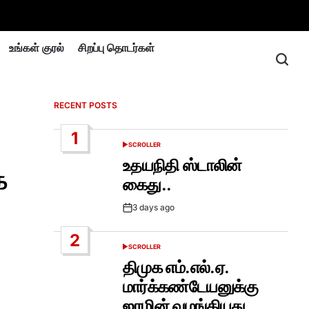
உங்கள் குரல்
சிறப்பு தொடர்கள்
RECENT POSTS
1
SCROLLER
POSTED
IN
உதயநிதி ஸ்டாலின்
க
கைது..
3 days ago
Post
Date
2
SCROLLER
POSTED
IN
திமுக எம்.எல்.ஏ.
மார்க்கண்டேயனுக்கு
ஜாமின் வழங்கியது