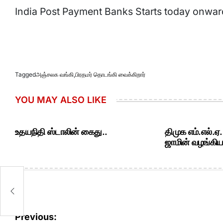
India Post Payment Banks Starts today onwar
​
Tagged
அஞ்சலக வங்கி
,
பிரதமர் தொடங்கி வைக்கிறார்
YOU MAY ALSO LIKE
உதயநிதி ஸ்டாலின் கைது..
திமுக எம்.எல்.ஏ
ஜாமின் வழங்கியத
Post
Previous: