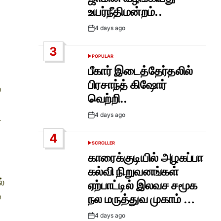
உயர்நீதிமன்றம்..
4 days ago
Post
Date
3
POPULAR
POSTED
IN
பீகார் இடைத்தேர்தலில்
பிரசாந்த் கிஷோர்
்
வெற்றி..
4 days ago
ட
Post
Date
4
SCROLLER
POSTED
IN
காரைக்குடியில் அழகப்பா
கல்வி நிறுவனங்கள்
்
ஏற்பாட்டில் இலவச சமூக
்
நல மருத்துவ முகாம் …
4 days ago
Post