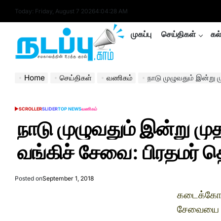
Skip
Today: Friday, August 7 2026
4
:
04
:
29
AM
to
content
முகப்பு
செய்திகள்
கல
nadappu.com
Home
செய்திகள்
வணிகம்
நாடு முழுவதும் இன்று முதல் அ
SCROLLER
SLIDER
TOP NEWS
வணிகம்
POSTED
IN
நாடு முழுவதும் இன்று ம
வங்கிச் சேவை: பிரதமர் 
Posted on
September 1, 2018
கடைக்கோட
சேவையை பி