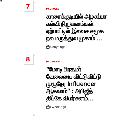
Date
7
SCROLLER
POSTED
IN
காரைக்குடியில் அழகப்பா
கல்வி நிறுவனங்கள்
ஏற்பாட்டில் இலவச சமூக
நல மருத்துவ முகாம் …
6 days ago
Post
Date
8
SCROLLER
POSTED
IN
“மோடி பிரதமர்
வேலையை விட்டுவிட்டு
முழுநேர Influencer
ஆகலாம்” : அபிஜீத்
திப்கே விமர்சனம்…
1 week ago
Post
Date