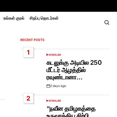
உங்கள் குரல்
சிறப்பு தொடர்கள்
RECENT POSTS
1
SCROLLER
POSTED
IN
கடலுக்கு அடியில 250
மீட்டர் ஆழத்தில்
ரவுண்டானா…
2 days ago
Post
Date
2
SCROLLER
POSTED
IN
“நவீன தமிழகத்தை
உருவாக்கிய சிற்பி