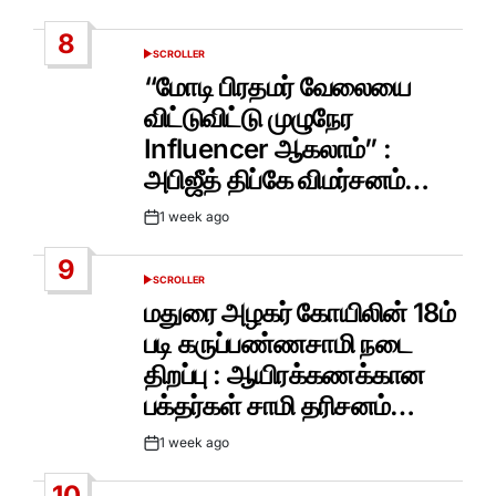
Date
8
SCROLLER
POSTED
IN
“மோடி பிரதமர் வேலையை
விட்டுவிட்டு முழுநேர
Influencer ஆகலாம்” :
அபிஜீத் திப்கே விமர்சனம்…
1 week ago
Post
Date
9
SCROLLER
POSTED
IN
மதுரை அழகர் கோயிலின் 18ம்
படி கருப்பண்ணசாமி நடை
திறப்பு : ஆயிரக்கணக்கான
பக்தர்கள் சாமி தரிசனம்…
1 week ago
Post
Date
10