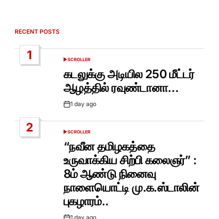
RECENT POSTS
1
SCROLLER
POSTED
IN
கடலுக்கு அடியில 250 மீட்டர்
ஆழத்தில் ரவுண்டானா…
1 day ago
Post
Date
2
SCROLLER
POSTED
IN
“நவீன தமிழகத்தை
உருவாக்கிய சிற்பி கலைஞர்” :
8ம் ஆண்டு நினைவு
நாளையொட்டி மு.க.ஸ்டாலின்
புகழாரம்..
1 day ago