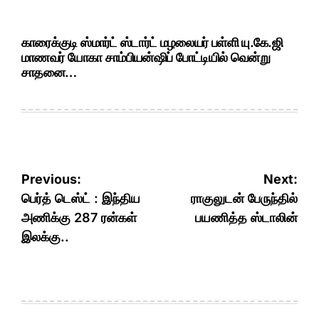
காரைக்குடி ஸ்மார்ட் ஸ்டார்ட் மழலையர் பள்ளி யு.கே.ஜி
மாணவர் யோகா சாம்பியன்ஷிப் போட்டியில் வென்று
சாதனை…
Post
Previous:
Next:
navigation
பெர்த் டெஸ்ட் : இந்திய
ராகுலுடன் பேருந்தில்
அணிக்கு 287 ரன்கள்
பயணித்த ஸ்டாலின்
இலக்கு..