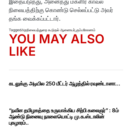
இதையடுத்து, அனைத்து மகளிர் காவல்
நிலையத்திற்கு கொண்டு செல்லப்பட்டு அவர்
தங்க வைக்கப்பட்டார்.
Tagged
அறநிலையத்துறை கூடுதல் ஆணையர்
,
கும்பகோணம்
YOU MAY ALSO
LIKE
கடலுக்கு அடியில 250 மீட்டர் ஆழத்தில் ரவுண்டானா…
“நவீன தமிழகத்தை உருவாக்கிய சிற்பி கலைஞர்” : 8ம்
ஆண்டு நினைவு நாளையொட்டி மு.க.ஸ்டாலின்
புகழாரம்..