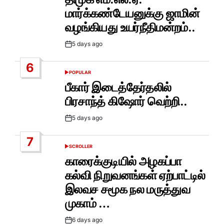
மார்க்கண்டேயனுக்கு ஜாமின்
வழங்கியது உயர்நீதிமன்றம்..
5 days ago
Post
Date
6
POPULAR
POSTED
IN
பீகார் இடைத்தேர்தலில்
பிரசாந்த் கிஷோர் வெற்றி..
5 days ago
Post
Date
7
SCROLLER
POSTED
IN
காரைக்குடியில் அழகப்பா
கல்வி நிறுவனங்கள் ஏற்பாட்டில்
இலவச சமூக நல மருத்துவ
முகாம் …
6 days ago
Post