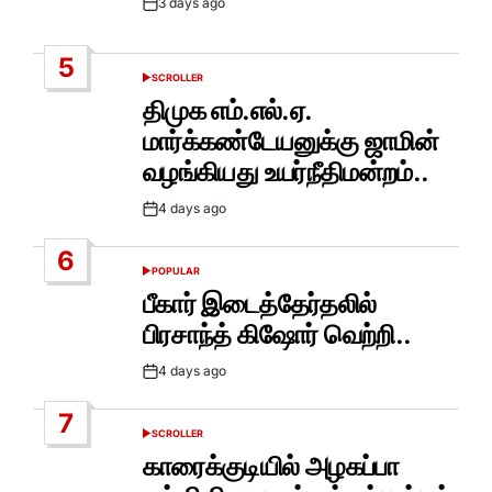
3 days ago
Post
Date
5
SCROLLER
POSTED
IN
திமுக எம்.எல்.ஏ.
மார்க்கண்டேயனுக்கு ஜாமின்
வழங்கியது உயர்நீதிமன்றம்..
4 days ago
Post
Date
6
POPULAR
POSTED
IN
பீகார் இடைத்தேர்தலில்
பிரசாந்த் கிஷோர் வெற்றி..
4 days ago
Post
Date
7
SCROLLER
POSTED
IN
காரைக்குடியில் அழகப்பா