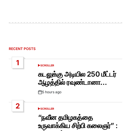
RECENT POSTS
1
SCROLLER
POSTED
IN
கடலுக்கு அடியில 250 மீட்டர்
ஆழத்தில் ரவுண்டானா…
5 hours ago
Post
Date
2
SCROLLER
POSTED
IN
“நவீன தமிழகத்தை
உருவாக்கிய சிற்பி கலைஞர்” :