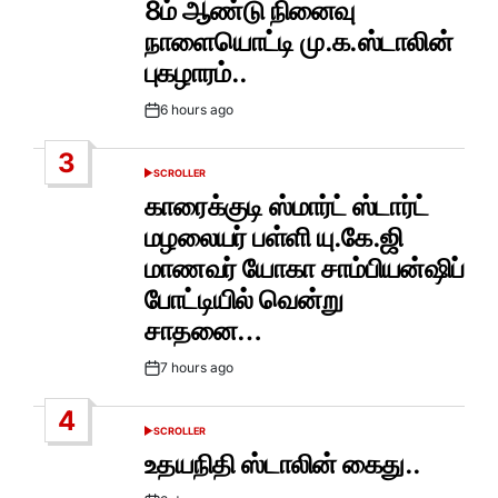
8ம் ஆண்டு நினைவு
நாளையொட்டி மு.க.ஸ்டாலின்
புகழாரம்..
6 hours ago
Post
Date
3
SCROLLER
POSTED
IN
காரைக்குடி ஸ்மார்ட் ஸ்டார்ட்
மழலையர் பள்ளி யு.கே.ஜி
மாணவர் யோகா சாம்பியன்ஷிப்
போட்டியில் வென்று
சாதனை…
7 hours ago
Post
Date
4
SCROLLER
POSTED
IN
உதயநிதி ஸ்டாலின் கைது..