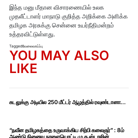
இந்த மனு மீதான விசாரணையில் உலக
முதலீட்டாளர் மாநாடு குறித்த அறிக்கை அளிக்க
தமிழக அரசுக்கு சென்னை உயர்நீதிமன்றம்
உத்தரவிட்டுள்ளது.
Tagged
வேலைவாய்ப்பு
YOU MAY ALSO
LIKE
கடலுக்கு அடியில 250 மீட்டர் ஆழத்தில் ரவுண்டானா…
“நவீன தமிழகத்தை உருவாக்கிய சிற்பி கலைஞர்” : 8ம்
ஆண்டு நினைவு நாளையொட்டி மு.க.ஸ்டாலின்