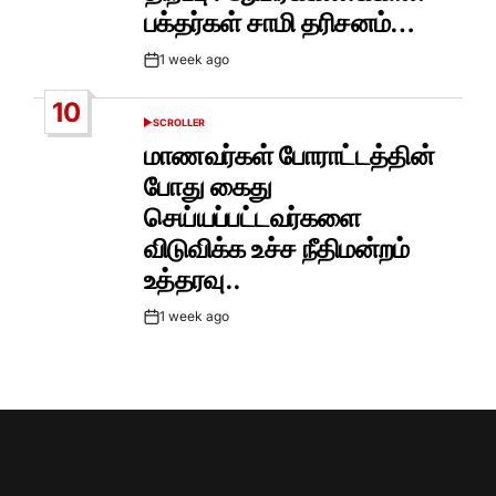
பக்தர்கள் சாமி தரிசனம்…
1 week ago
Post
Date
10
SCROLLER
POSTED
IN
மாணவர்கள் போராட்டத்தின்
போது கைது
செய்யப்பட்டவர்களை
விடுவிக்க உச்ச நீதிமன்றம்
உத்தரவு..
1 week ago
Post
Date