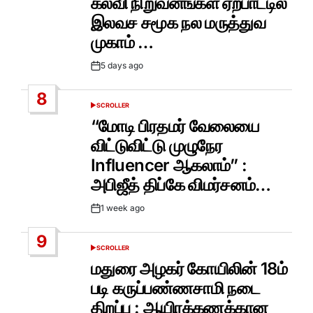
கல்வி நிறுவனங்கள் ஏற்பாட்டில்
இலவச சமூக நல மருத்துவ
முகாம் …
5 days ago
Post
Date
8
SCROLLER
POSTED
IN
“மோடி பிரதமர் வேலையை
விட்டுவிட்டு முழுநேர
Influencer ஆகலாம்” :
அபிஜீத் திப்கே விமர்சனம்…
1 week ago
Post
Date
9
SCROLLER
POSTED
IN
மதுரை அழகர் கோயிலின் 18ம்
படி கருப்பண்ணசாமி நடை
திறப்பு : ஆயிரக்கணக்கான