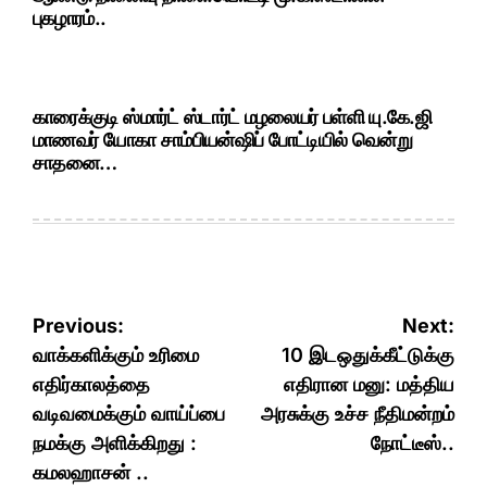
புகழாரம்..
காரைக்குடி ஸ்மார்ட் ஸ்டார்ட் மழலையர் பள்ளி யு.கே.ஜி
மாணவர் யோகா சாம்பியன்ஷிப் போட்டியில் வென்று
சாதனை…
Post
Previous:
Next:
navigation
வாக்களிக்கும் உரிமை
10 இடஒதுக்கீட்டுக்கு
எதிர்காலத்தை
எதிரான மனு: மத்திய
வடிவமைக்கும் வாய்ப்பை
அரசுக்கு உச்ச நீதிமன்றம்
நமக்கு அளிக்கிறது :
நோட்டீஸ்..
கமலஹாசன் ..