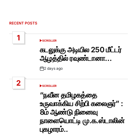
RECENT POSTS
1
SCROLLER
POSTED
IN
கடலுக்கு அடியில 250 மீட்டர்
ஆழத்தில் ரவுண்டானா…
2 days ago
Post
Date
2
SCROLLER
POSTED
IN
“நவீன தமிழகத்தை
உருவாக்கிய சிற்பி கலைஞர்” :
8ம் ஆண்டு நினைவு
நாளையொட்டி மு.க.ஸ்டாலின்
புகழாரம்..