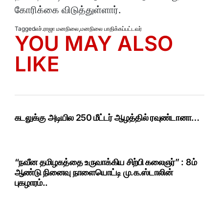
கோரிக்கை விடுத்துள்ளார்.
Tagged
எச்.ராஜா மனநிலை
,
மனநிலை பாதிக்கப்பட்டவர்
YOU MAY ALSO
LIKE
கடலுக்கு அடியில 250 மீட்டர் ஆழத்தில் ரவுண்டானா…
“நவீன தமிழகத்தை உருவாக்கிய சிற்பி கலைஞர்” : 8ம்
ஆண்டு நினைவு நாளையொட்டி மு.க.ஸ்டாலின்
புகழாரம்..