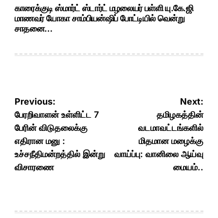
காரைக்குடி ஸ்மார்ட் ஸ்டார்ட் மழலையர் பள்ளி யு.கே.ஜி
மாணவர் யோகா சாம்பியன்ஷிப் போட்டியில் வென்று
சாதனை…
Post
Previous:
Next:
navigation
பேரறிவாளன் உள்ளிட்ட 7
தமிழகத்தின்
பேரின் விடுதலைக்கு
வடமாவட்டங்களில்
எதிரான மனு :
மிதமான மழைக்கு
உச்சநீதிமன்றத்தில் இன்று
வாய்ப்பு: வானிலை ஆய்வு
விசாரணை
மையம்..