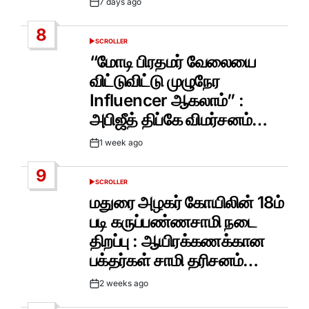
7 days ago
Post
Date
8
SCROLLER
POSTED
IN
“மோடி பிரதமர் வேலையை
விட்டுவிட்டு முழுநேர
Influencer ஆகலாம்” :
அபிஜீத் திப்கே விமர்சனம்…
1 week ago
Post
Date
9
SCROLLER
POSTED
IN
மதுரை அழகர் கோயிலின் 18ம்
படி கருப்பண்ணசாமி நடை
திறப்பு : ஆயிரக்கணக்கான
பக்தர்கள் சாமி தரிசனம்…
2 weeks ago
Post
Date