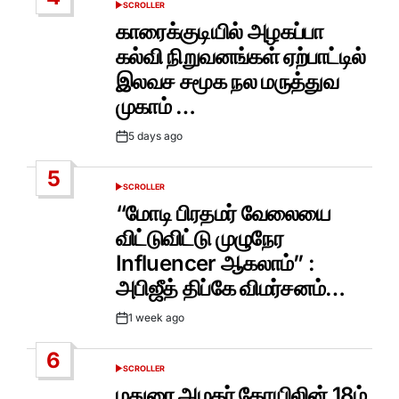
SCROLLER
POSTED
IN
காரைக்குடியில் அழகப்பா
கல்வி நிறுவனங்கள் ஏற்பாட்டில்
இலவச சமூக நல மருத்துவ
முகாம் …
5 days ago
Post
Date
5
SCROLLER
POSTED
IN
“மோடி பிரதமர் வேலையை
விட்டுவிட்டு முழுநேர
Influencer ஆகலாம்” :
அபிஜீத் திப்கே விமர்சனம்…
1 week ago
Post
Date
6
SCROLLER
POSTED
IN
மதுரை அழகர் கோயிலின் 18ம்