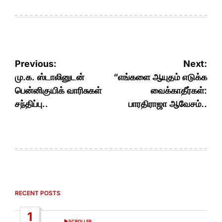
Post
Previous:
Next:
navigation
மு.க. ஸ்டாலினுடன்
“எங்களை ஆயுதம் எடுக்க
பென்னிகுயிக் வாரிசுகள்
வைக்காதீர்கள்:
சந்திப்பு..
பாரதிராஜா ஆவேசம்..
RECENT POSTS
1
SCROLLER