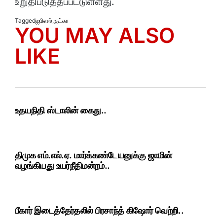
உறுதிபடுத்தப்பட்டுள்ளது.
Tagged
ஐபிஎஸ்
,
குட்கா
YOU MAY ALSO
LIKE
உதயநிதி ஸ்டாலின் கைது..
திமுக எம்.எல்.ஏ. மார்க்கண்டேயனுக்கு ஜாமின்
வழங்கியது உயர்நீதிமன்றம்..
பீகார் இடைத்தேர்தலில் பிரசாந்த் கிஷோர் வெற்றி..