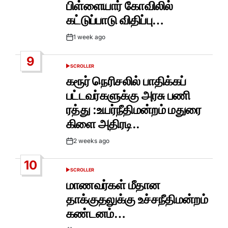
பிள்ளையார் கோவிலில்
கட்டுப்பாடு விதிப்பு…
1 week ago
Post
Date
9
SCROLLER
POSTED
IN
கரூர் நெரிசலில் பாதிக்கப்
பட்டவர்களுக்கு அரசு பணி
ரத்து :உயர்நீதிமன்றம் மதுரை
கிளை அதிரடி..
2 weeks ago
Post
Date
10
SCROLLER
POSTED
IN
மாணவர்கள் மீதான
தாக்குதலுக்கு உச்சநீதிமன்றம்
கண்டனம்…