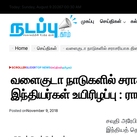
Skip
Today: Sunday, August 9 2026
7
:
00
:
31
AM
to
content
முகப்பு
செய்திகள்
கல
nadappu.com
Home
செய்திகள்
வளைகுடா நாடுகளில் சராசரியாக தினமும் 10 இ
SCROLLER
SLIDER
TOP NEWS
செய்திகள்
தமிழகம்
POSTED
IN
வளைகுடா நாடுகளில் சரா
இந்தியர்கள் உயிரிழப்பு 
Posted on
November 9, 2018
சவுதி அரேப
இந்தியத் த