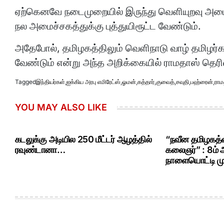
ஏற்கெனவே நடைமுறையில் இருந்து வெளியுறவு அமை
நல அமைச்சகத்துக்கு புத்துயிரூட்ட வேண்டும்.
அதேபோல், தமிழகத்திலும் வெளிநாடு வாழ் தமிழர்
வேண்டும் என்று அந்த அறிக்கையில் ராமதாஸ் தெரிவ
Tagged
இந்தியர்கள்
,
ஐக்கிய அரபு எமிரேட்ஸ்
,
ஓமன்
,
கத்தார்
,
குவைத்
,
சவுதி
,
பஹ்ரைன்
,
ராம
YOU MAY ALSO LIKE
கடலுக்கு அடியில 250 மீட்டர் ஆழத்தில்
“நவீன தமிழகத்த
ரவுண்டானா…
கலைஞர்” : 8ம்
நாளையொட்டி மு.