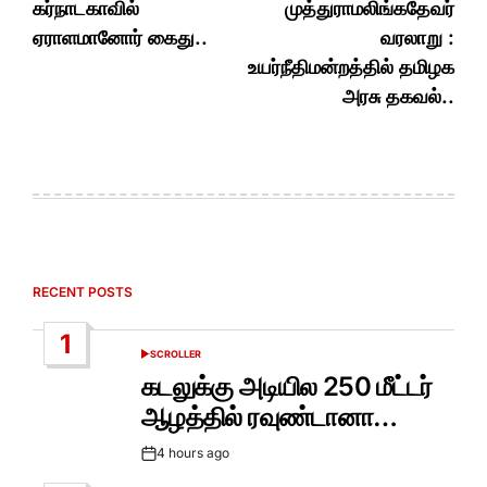
கர்நாடகாவில்
முத்துராமலிங்கதேவர்
ஏராளமானோர் கைது..
வரலாறு :
உயர்நீதிமன்றத்தில் தமிழக
அரசு தகவல்..
RECENT POSTS
1
SCROLLER
POSTED
IN
கடலுக்கு அடியில 250 மீட்டர்
ஆழத்தில் ரவுண்டானா…
4 hours ago
Post
Date