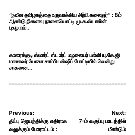
“நவீன தமிழகத்தை உருவாக்கிய சிற்பி கலைஞர்” : 8ம்
ஆண்டு நினைவு நாளையொட்டி மு.க.ஸ்டாலின்
புகழாரம்..
காரைக்குடி ஸ்மார்ட் ஸ்டார்ட் மழலையர் பள்ளி யு.கே.ஜி
மாணவர் யோகா சாம்பியன்ஷிப் போட்டியில் வென்று
சாதனை…
Post
Previous:
Next:
navigation
திப்பு ஜெயந்திக்கு எதிராக
7-ம் வகுப்பு பாடத்தில்
வலுக்கும் போராட்டம் :
மீண்டும்