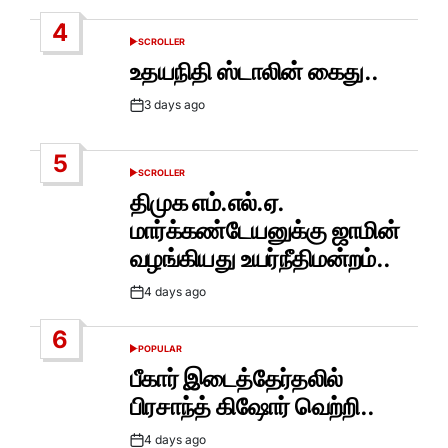
Date
4
SCROLLER
POSTED
IN
உதயநிதி ஸ்டாலின் கைது..
3 days ago
Post
Date
5
SCROLLER
POSTED
IN
திமுக எம்.எல்.ஏ.
மார்க்கண்டேயனுக்கு ஜாமின்
வழங்கியது உயர்நீதிமன்றம்..
4 days ago
Post
Date
6
POPULAR
POSTED
IN
பீகார் இடைத்தேர்தலில்
பிரசாந்த் கிஷோர் வெற்றி..
4 days ago
Post