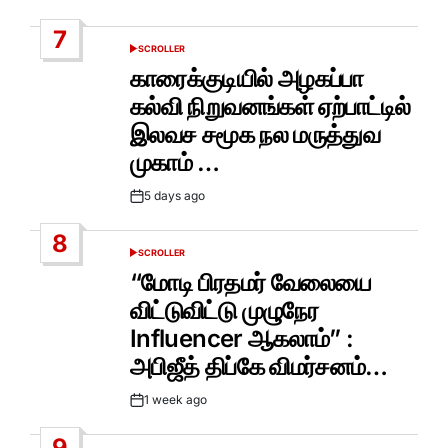
Date
7
SCROLLER
POSTED
IN
காரைக்குடியில் அழகப்பா
கல்வி நிறுவனங்கள் ஏற்பாட்டில்
இலவச சமூக நல மருத்துவ
முகாம் …
5 days ago
Post
Date
8
SCROLLER
POSTED
IN
“மோடி பிரதமர் வேலையை
விட்டுவிட்டு முழுநேர
Influencer ஆகலாம்” :
அபிஜீத் திப்கே விமர்சனம்…
1 week ago
Post
Date
9