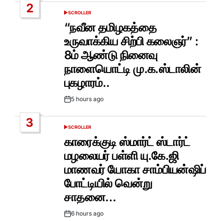
2
SCROLLER
POSTED
IN
“நவீன தமிழகத்தை
உருவாக்கிய சிற்பி கலைஞர்” :
8ம் ஆண்டு நினைவு
நாளையொட்டி மு.க.ஸ்டாலின்
புகழாரம்..
5 hours ago
Post
Date
3
SCROLLER
POSTED
IN
காரைக்குடி ஸ்மார்ட் ஸ்டார்ட்
மழலையர் பள்ளி யு.கே.ஜி
மாணவர் யோகா சாம்பியன்ஷிப்
போட்டியில் வென்று
சாதனை…
6 hours ago
Post