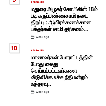
SCROLLER
POSTED
IN
மதுரை அழகர் கோயிலின் 18ம்
படி கருப்பண்ணசாமி நடை
திறப்பு : ஆயிரக்கணக்கான
பக்தர்கள் சாமி தரிசனம்…
1 week ago
Post
Date
10
SCROLLER
POSTED
IN
மாணவர்கள் போராட்டத்தின்
போது கைது
செய்யப்பட்டவர்களை
விடுவிக்க உச்ச நீதிமன்றம்
உத்தரவு..
1 week ago
Post
Date