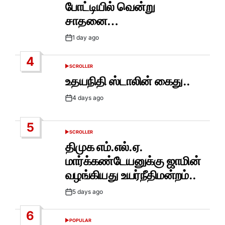
போட்டியில் வென்று
சாதனை…
1 day ago
Post
Date
4
SCROLLER
POSTED
IN
உதயநிதி ஸ்டாலின் கைது..
4 days ago
Post
Date
5
SCROLLER
POSTED
IN
திமுக எம்.எல்.ஏ.
மார்க்கண்டேயனுக்கு ஜாமின்
வழங்கியது உயர்நீதிமன்றம்..
5 days ago
Post
Date
6
POPULAR
POSTED