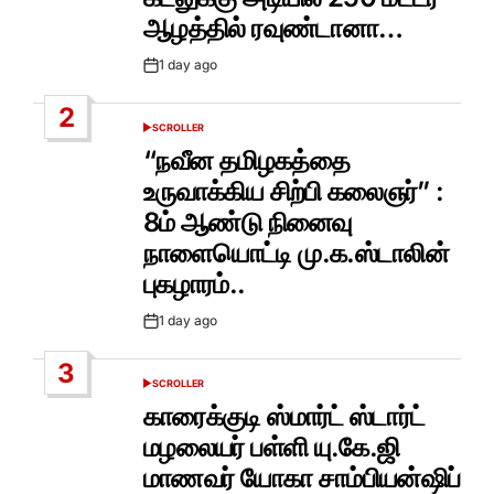
ஆழத்தில் ரவுண்டானா…
1 day ago
Post
Date
2
SCROLLER
POSTED
IN
“நவீன தமிழகத்தை
உருவாக்கிய சிற்பி கலைஞர்” :
8ம் ஆண்டு நினைவு
நாளையொட்டி மு.க.ஸ்டாலின்
புகழாரம்..
1 day ago
Post
Date
3
SCROLLER
POSTED
IN
காரைக்குடி ஸ்மார்ட் ஸ்டார்ட்
மழலையர் பள்ளி யு.கே.ஜி
மாணவர் யோகா சாம்பியன்ஷிப்