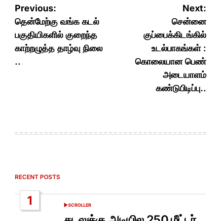
Post
Previous:
Next:
navigation
தென்மேற்கு வங்க கடல்
சென்னை
பகுதியிகளில் குறைந்த
குப்பைக்கிடங்கில்
காற்றழுத்த தாழ்வு நிலை
உடல்பாகங்கள் :
..
கொலையான பெண்
அடையாளம்
கண்டுபிடிப்பு..
RECENT POSTS
1
SCROLLER
POSTED
IN
கடலுக்கு அடியில 250 மீட்டர்