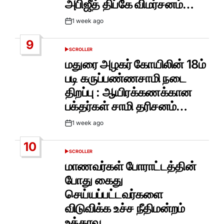
அபிஜீத் திப்கே விமர்சனம்…
1 week ago
Post
Date
9
SCROLLER
POSTED
IN
மதுரை அழகர் கோயிலின் 18ம்
படி கருப்பண்ணசாமி நடை
திறப்பு : ஆயிரக்கணக்கான
பக்தர்கள் சாமி தரிசனம்…
1 week ago
Post
Date
10
SCROLLER
POSTED
IN
மாணவர்கள் போராட்டத்தின்
போது கைது
செய்யப்பட்டவர்களை
விடுவிக்க உச்ச நீதிமன்றம்
உத்தரவு..