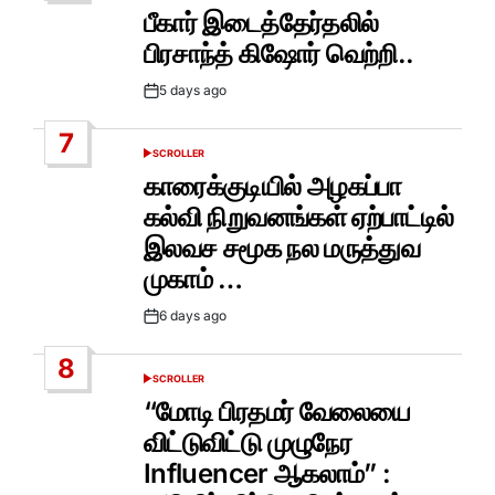
IN
பீகார் இடைத்தேர்தலில்
பிரசாந்த் கிஷோர் வெற்றி..
5 days ago
Post
Date
7
SCROLLER
POSTED
IN
காரைக்குடியில் அழகப்பா
கல்வி நிறுவனங்கள் ஏற்பாட்டில்
இலவச சமூக நல மருத்துவ
முகாம் …
6 days ago
Post
Date
8
SCROLLER
POSTED
IN
“மோடி பிரதமர் வேலையை
விட்டுவிட்டு முழுநேர
Influencer ஆகலாம்” :