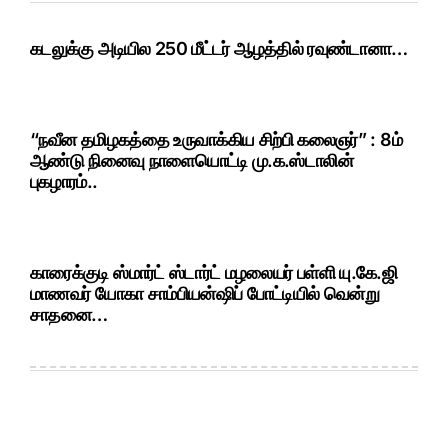
கடலுக்கு அடியில 250 மீட்டர் ஆழத்தில் ரவுண்டானா…
“நவீன தமிழகத்தை உருவாக்கிய சிற்பி கலைஞர்” : 8ம்
ஆண்டு நினைவு நாளையொட்டி மு.க.ஸ்டாலின்
புகழாரம்..
காரைக்குடி ஸ்மார்ட் ஸ்டார்ட் மழலையர் பள்ளி யு.கே.ஜி
மாணவர் யோகா சாம்பியன்ஷிப் போட்டியில் வென்று
சாதனை…