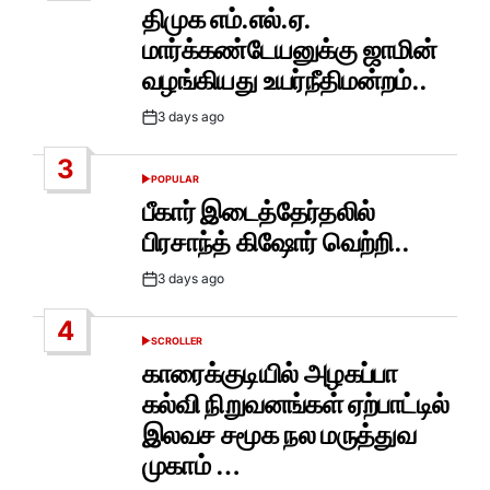
IN
திமுக எம்.எல்.ஏ.
மார்க்கண்டேயனுக்கு ஜாமின்
வழங்கியது உயர்நீதிமன்றம்..
3 days ago
Post
Date
3
POPULAR
POSTED
IN
பீகார் இடைத்தேர்தலில்
பிரசாந்த் கிஷோர் வெற்றி..
3 days ago
Post
Date
4
SCROLLER
POSTED
IN
காரைக்குடியில் அழகப்பா
கல்வி நிறுவனங்கள் ஏற்பாட்டில்
இலவச சமூக நல மருத்துவ
முகாம் …