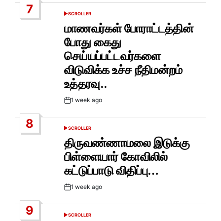
7
SCROLLER
POSTED
IN
மாணவர்கள் போராட்டத்தின்
போது கைது
செய்யப்பட்டவர்களை
விடுவிக்க உச்ச நீதிமன்றம்
உத்தரவு..
1 week ago
Post
Date
8
SCROLLER
POSTED
IN
திருவண்ணாமலை இடுக்கு
பிள்ளையார் கோவிலில்
கட்டுப்பாடு விதிப்பு…
1 week ago
Post
Date
9
SCROLLER
POSTED