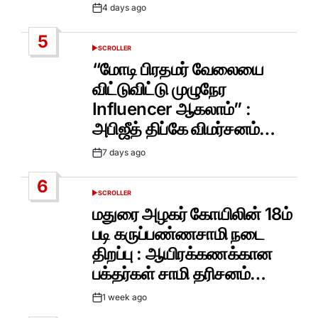
4 days ago
Post
Date
5
SCROLLER
POSTED
IN
“மோடி பிரதமர் வேலையை
விட்டுவிட்டு முழுநேர
Influencer ஆகலாம்” :
அபிஜீத் திப்கே விமர்சனம்…
7 days ago
Post
Date
6
SCROLLER
POSTED
IN
மதுரை அழகர் கோயிலின் 18ம்
படி கருப்பண்ணசாமி நடை
திறப்பு : ஆயிரக்கணக்கான
பக்தர்கள் சாமி தரிசனம்…
1 week ago
Post
Date