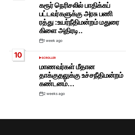
IN
கரூர் நெரிசலில் பாதிக்கப்
பட்டவர்களுக்கு அரசு பணி
ரத்து :உயர்நீதிமன்றம் மதுரை
கிளை அதிரடி..
1 week ago
Post
Date
10
SCROLLER
POSTED
IN
மாணவர்கள் மீதான
தாக்குதலுக்கு உச்சநீதிமன்றம்
கண்டனம்…
2 weeks ago
Post
Date