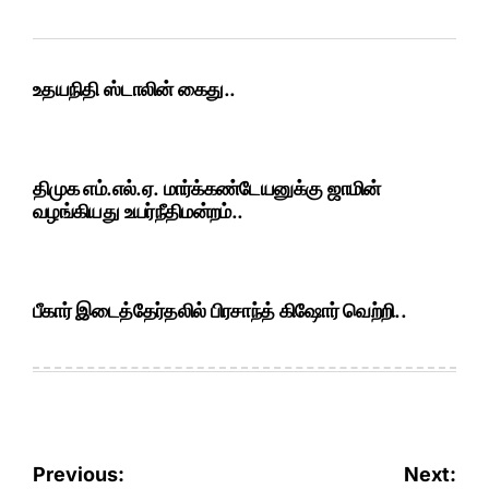
உதயநிதி ஸ்டாலின் கைது..
திமுக எம்.எல்.ஏ. மார்க்கண்டேயனுக்கு ஜாமின்
வழங்கியது உயர்நீதிமன்றம்..
பீகார் இடைத்தேர்தலில் பிரசாந்த் கிஷோர் வெற்றி..
Post
Previous:
Next: