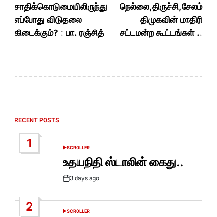
navigation
சாதிக்கொடுமையிலிருந்து
நெல்லை,திருச்சி,சேலம்
எப்போது விடுதலை
திமுகவின் மாதிரி
கிடைக்கும்? : பா. ரஞ்சித்
சட்டமன்ற கூட்டங்கள் ..
RECENT POSTS
1
SCROLLER
POSTED
IN
உதயநிதி ஸ்டாலின் கைது..
3 days ago
Post
Date
2
SCROLLER
POSTED