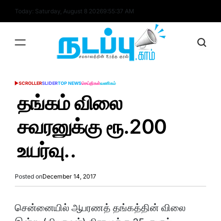
Skip
Today: Saturday, August 8 2026
9
:
55
:
37
AM
to
content
nadappu.com
SCROLLER
SLIDER
TOP NEWS
செய்திகள்
வணிகம்
POSTED
IN
தங்கம் விலை
சவரனுக்கு ரூ.200
உயர்வு..
Posted on
December 14, 2017
சென்னையில் ஆபரணத் தங்கத்தின் விலை