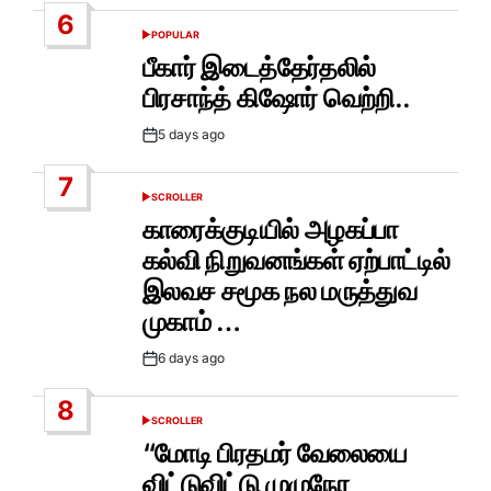
6
POPULAR
POSTED
IN
பீகார் இடைத்தேர்தலில்
பிரசாந்த் கிஷோர் வெற்றி..
5 days ago
Post
Date
7
SCROLLER
POSTED
IN
காரைக்குடியில் அழகப்பா
கல்வி நிறுவனங்கள் ஏற்பாட்டில்
இலவச சமூக நல மருத்துவ
முகாம் …
6 days ago
Post
Date
8
SCROLLER
POSTED
IN
“மோடி பிரதமர் வேலையை
விட்டுவிட்டு முழுநேர