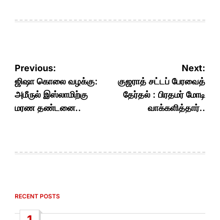
Post
Previous:
Next:
navigation
ஜிஷா கொலை வழக்கு:
குஜராத் சட்டப் பேரவைத்
அமீருல் இஸ்லாமிற்கு
தேர்தல் : பிரதமர் மோடி
மரண தண்டனை..
வாக்களித்தார்..
RECENT POSTS
1