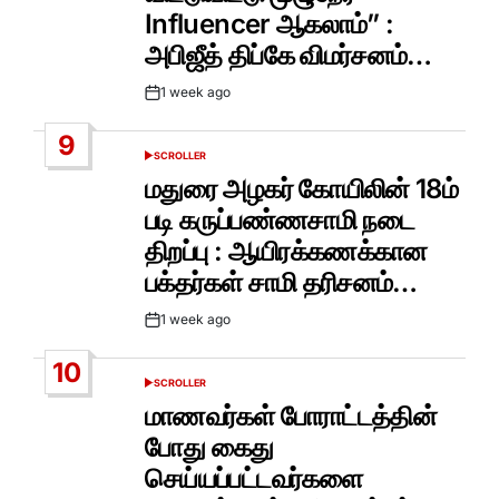
Influencer ஆகலாம்” :
அபிஜீத் திப்கே விமர்சனம்…
1 week ago
Post
Date
9
SCROLLER
POSTED
IN
மதுரை அழகர் கோயிலின் 18ம்
படி கருப்பண்ணசாமி நடை
திறப்பு : ஆயிரக்கணக்கான
பக்தர்கள் சாமி தரிசனம்…
1 week ago
Post
Date
10
SCROLLER
POSTED
IN
மாணவர்கள் போராட்டத்தின்
போது கைது
செய்யப்பட்டவர்களை