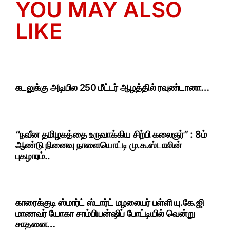
YOU MAY ALSO
LIKE
கடலுக்கு அடியில 250 மீட்டர் ஆழத்தில் ரவுண்டானா…
“நவீன தமிழகத்தை உருவாக்கிய சிற்பி கலைஞர்” : 8ம்
ஆண்டு நினைவு நாளையொட்டி மு.க.ஸ்டாலின்
புகழாரம்..
காரைக்குடி ஸ்மார்ட் ஸ்டார்ட் மழலையர் பள்ளி யு.கே.ஜி
மாணவர் யோகா சாம்பியன்ஷிப் போட்டியில் வென்று
சாதனை…