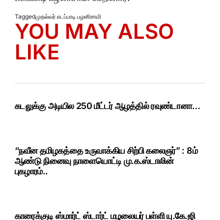
Tagged
முதல்வர் எடப்பாடி பழனிசாமி
YOU MAY ALSO
LIKE
கடலுக்கு அடியில 250 மீட்டர் ஆழத்தில் ரவுண்டானா…
“நவீன தமிழகத்தை உருவாக்கிய சிற்பி கலைஞர்” : 8ம்
ஆண்டு நினைவு நாளையொட்டி மு.க.ஸ்டாலின்
புகழாரம்..
காரைக்குடி ஸ்மார்ட் ஸ்டார்ட் மழலையர் பள்ளி யு.கே.ஜி