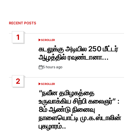
RECENT POSTS
1
SCROLLER
POSTED
IN
கடலுக்கு அடியில 250 மீட்டர்
ஆழத்தில் ரவுண்டானா…
5 hours ago
Post
Date
2
SCROLLER
POSTED
IN
“நவீன தமிழகத்தை
உருவாக்கிய சிற்பி கலைஞர்” :
8ம் ஆண்டு நினைவு
நாளையொட்டி மு.க.ஸ்டாலின்
புகழாரம்..