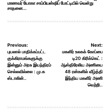
மாணவர் யோகா சாம்பியன்ஷிப் போட்டியில் வென்று
சாதனை…
Post
Previous:
Next:
navigation
புயலால் பாதிக்கப்பட்ட
மகளிர் உலகக் கோப்பை
குக்கிராமங்களுக்கு
டி20 கிரிக்கெட் :
இன்னும் அரசு இயந்திரம்
ஆஸ்திரேலிய அணியை
செல்லவில்லை : மு.க
48 ரன்களில் வீழ்த்தி
ஸ்டாலின்..
இந்திய மகளிர் அணி
வெற்றி..