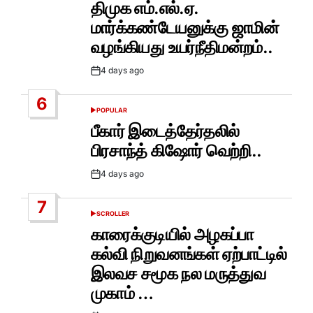
திமுக எம்.எல்.ஏ.
மார்க்கண்டேயனுக்கு ஜாமின்
வழங்கியது உயர்நீதிமன்றம்..
4 days ago
Post
Date
6
POPULAR
POSTED
IN
பீகார் இடைத்தேர்தலில்
பிரசாந்த் கிஷோர் வெற்றி..
4 days ago
Post
Date
7
SCROLLER
POSTED
IN
காரைக்குடியில் அழகப்பா
கல்வி நிறுவனங்கள் ஏற்பாட்டில்
இலவச சமூக நல மருத்துவ
முகாம் …