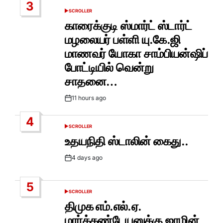
3
SCROLLER
POSTED
IN
காரைக்குடி ஸ்மார்ட் ஸ்டார்ட்
மழலையர் பள்ளி யு.கே.ஜி
மாணவர் யோகா சாம்பியன்ஷிப்
போட்டியில் வென்று
சாதனை…
11 hours ago
Post
Date
4
SCROLLER
POSTED
IN
உதயநிதி ஸ்டாலின் கைது..
4 days ago
Post
Date
5
SCROLLER
POSTED
IN
திமுக எம்.எல்.ஏ.
மார்க்கண்டேயனுக்கு ஜாமின்