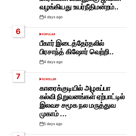
வழங்கியது உயர்நீதிமன்றம்..
4 days ago
Post
Date
6
POPULAR
POSTED
IN
பீகார் இடைத்தேர்தலில்
பிரசாந்த் கிஷோர் வெற்றி..
4 days ago
Post
Date
7
SCROLLER
POSTED
IN
காரைக்குடியில் அழகப்பா
கல்வி நிறுவனங்கள் ஏற்பாட்டில்
இலவச சமூக நல மருத்துவ
முகாம் …
5 days ago
Post
Date