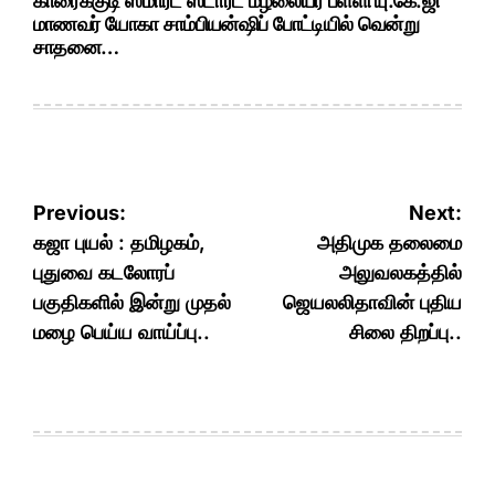
காரைக்குடி ஸ்மார்ட் ஸ்டார்ட் மழலையர் பள்ளி யு.கே.ஜி
மாணவர் யோகா சாம்பியன்ஷிப் போட்டியில் வென்று
சாதனை…
Post
Previous:
Next:
navigation
கஜா புயல் : தமிழகம்,
அதிமுக தலைமை
புதுவை கடலோரப்
அலுவலகத்தில்
பகுதிகளில் இன்று முதல்
ஜெயலலிதாவின் புதிய
மழை பெய்ய வாய்ப்பு..
சிலை திறப்பு..