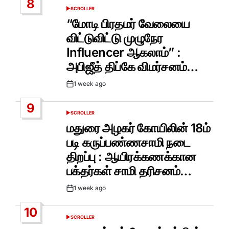
8
SCROLLER
POSTED
IN
“மோடி பிரதமர் வேலையை
விட்டுவிட்டு முழுநேர
Influencer ஆகலாம்” :
அபிஜீத் திப்கே விமர்சனம்…
1 week ago
Post
Date
9
SCROLLER
POSTED
IN
மதுரை அழகர் கோயிலின் 18ம்
படி கருப்பண்ணசாமி நடை
திறப்பு : ஆயிரக்கணக்கான
பக்தர்கள் சாமி தரிசனம்…
1 week ago
Post
Date
10
SCROLLER
POSTED
IN