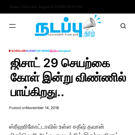
Skip
Today: Saturday, August 8 2026
9
:
28
:
20
PM
to
content
nadappu.com
SCROLLER
SLIDER
TOP NEWS
இந்தியா
செய்திகள்
POSTED
IN
ஜிசாட் 29 செயற்கை
கோள் இன்று விண்ணில்
பாய்கிறது..
Posted on
November 14, 2018
ஸ்ரீஹரிகோட்டாவில் உள்ள சதீஷ் தவான்