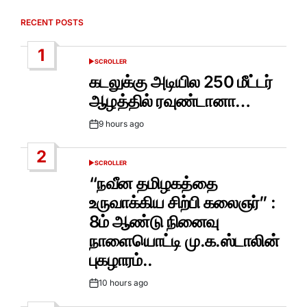
RECENT POSTS
1
SCROLLER
POSTED
IN
கடலுக்கு அடியில 250 மீட்டர்
ஆழத்தில் ரவுண்டானா…
9 hours ago
Post
Date
2
SCROLLER
POSTED
IN
“நவீன தமிழகத்தை
உருவாக்கிய சிற்பி கலைஞர்” :
8ம் ஆண்டு நினைவு
நாளையொட்டி மு.க.ஸ்டாலின்
புகழாரம்..
10 hours ago
Post
Date