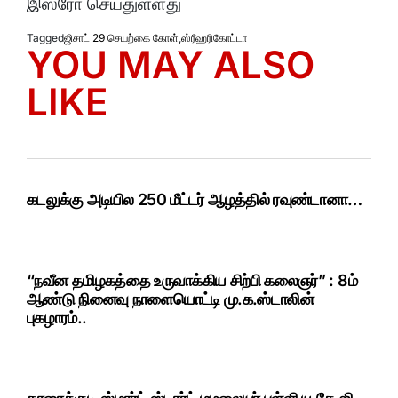
இஸ்ரோ செய்துள்ளது
Tagged
ஜிசாட் 29 செயற்கை கோள்
,
ஸ்ரீஹரிகோட்டா
YOU MAY ALSO
LIKE
கடலுக்கு அடியில 250 மீட்டர் ஆழத்தில் ரவுண்டானா…
“நவீன தமிழகத்தை உருவாக்கிய சிற்பி கலைஞர்” : 8ம்
ஆண்டு நினைவு நாளையொட்டி மு.க.ஸ்டாலின்
புகழாரம்..