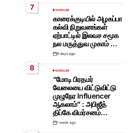
Date
7
SCROLLER
POSTED
IN
காரைக்குடியில் அழகப்பா
கல்வி நிறுவனங்கள்
ஏற்பாட்டில் இலவச சமூக
நல மருத்துவ முகாம் …
6 days ago
Post
Date
8
SCROLLER
POSTED
IN
“மோடி பிரதமர்
வேலையை விட்டுவிட்டு
முழுநேர Influencer
ஆகலாம்” : அபிஜீத்
திப்கே விமர்சனம்…
1 week ago
Post
Date