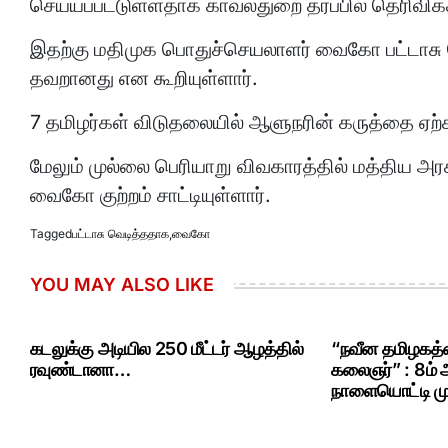
செய்யப்பட்டுள்ளதாக காவல்துறை தரப்பில் தெரிவிக்க
இதற்கு மதிமுக பொதுச்செயலாளர் வைகோ பட்டாசு வெ
தவறானது என கூறியுள்ளார்.
7 தமிழர்கள் விடுதலையில் ஆளுநரின் கருத்தை ஏற்க
மேலும் முல்லை பெரியாறு விவகாரத்தில் மத்திய அரசு
வைகோ குற்றம் சாட்டியுள்ளார்.
Tagged
பட்டாசு வெடித்ததாக
,
வைகோ
YOU MAY ALSO LIKE
கடலுக்கு அடியில 250 மீட்டர் ஆழத்தில்
“நவீன தமிழகத்த
ரவுண்டானா…
கலைஞர்” : 8ம்
நாளையொட்டி மு.