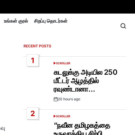
உங்கள் குரல்
சிறப்பு தொடர்கள்
RECENT POSTS
1
SCROLLER
POSTED
IN
கடலுக்கு அடியில 250
மீட்டர் ஆழத்தில்
ரவுண்டானா…
20 hours ago
Post
Date
2
SCROLLER
POSTED
IN
“நவீன தமிழகத்தை
வு
உருவாக்கிய சிற்பி