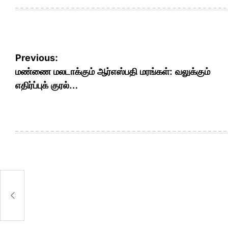
Post
Previous:
navigation
மண்ணை மலடாக்கும் ஆர்எஸ்பதி மரங்கள்: வலுக்கும்
எதிர்ப்புக் குரல்…