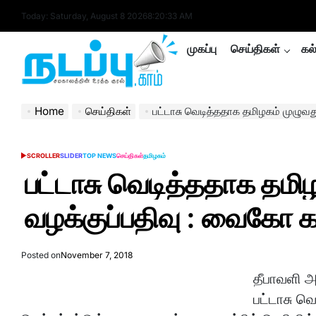
Skip
Today: Saturday, August 8 2026
8
:
20
:
33
AM
to
content
முகப்பு
செய்திகள்
கல
nadappu.com
Home
செய்திகள்
பட்டாசு வெடித்ததாக தமிழகம் முழுவதும் 700
SCROLLER
SLIDER
TOP NEWS
செய்திகள்
தமிழகம்
POSTED
IN
பட்டாசு வெடித்ததாக தமிழக
வழக்குப்பதிவு : வைகோ 
Posted on
November 7, 2018
தீபாவளி அ
பட்டாசு வெ