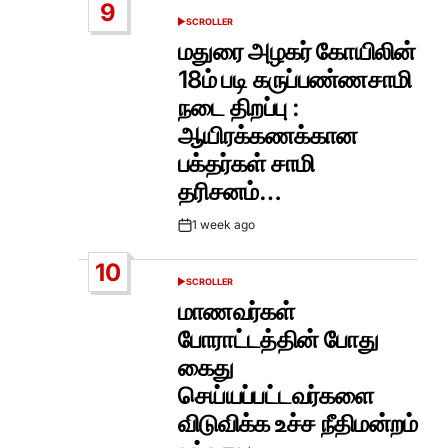
9
SCROLLER
POSTED
IN
மதுரை அழகர் கோயிலின்
18ம் படி கருப்பண்ணசாமி
நடை திறப்பு :
ஆயிரக்கணக்கான
பக்தர்கள் சாமி
தரிசனம்…
1 week ago
Post
Date
10
SCROLLER
POSTED
IN
மாணவர்கள்
போராட்டத்தின் போது
கைது
செய்யப்பட்டவர்களை
விடுவிக்க உச்ச நீதிமன்றம்