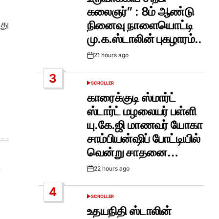
கலைஞர்” : 8ம் ஆண்டு
து
நினைவு நாளையொட்டி
மு.க.ஸ்டாலின் புகழாரம்..
21 hours ago
Post
Date
3
SCROLLER
POSTED
IN
காரைக்குடி ஸ்மார்ட்
ஸ்டார்ட் மழலையர் பள்ளி
யு.கே.ஜி மாணவர் யோகா
சாம்பியன்ஷிப் போட்டியில்
வென்று சாதனை…
22 hours ago
Post
Date
4
SCROLLER
POSTED
IN
உதயநிதி ஸ்டாலின்