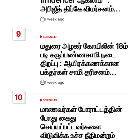
Influencer ஆகலாம்” :
அபிஜீத் திப்கே விமர்சனம்…
1 week ago
Post
Date
9
SCROLLER
POSTED
IN
மதுரை அழகர் கோயிலின் 18ம்
படி கருப்பண்ணசாமி நடை
திறப்பு : ஆயிரக்கணக்கான
பக்தர்கள் சாமி தரிசனம்…
1 week ago
Post
Date
10
SCROLLER
POSTED
IN
மாணவர்கள் போராட்டத்தின்
போது கைது
செய்யப்பட்டவர்களை
விடுவிக்க உச்ச நீதிமன்றம்