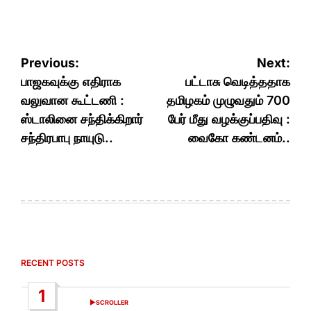
Post
Previous:
Next:
navigation
பாஜகவுக்கு எதிராக
பட்டாசு வெடித்ததாக
வலுவான கூட்டணி :
தமிழகம் முழுவதும் 700
ஸ்டாலினை சந்திக்கிறார்
பேர் மீது வழக்குப்பதிவு :
சந்திரபாபு நாயுடு..
வைகோ கண்டனம்..
RECENT POSTS
1
SCROLLER
POSTED