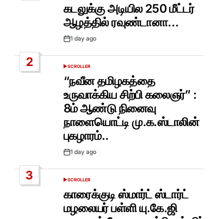
IN
கடலுக்கு அடியில 250 மீட்டர்
ஆழத்தில் ரவுண்டானா…
1 day ago
Post
Date
2
SCROLLER
POSTED
IN
“நவீன தமிழகத்தை
உருவாக்கிய சிற்பி கலைஞர்” :
8ம் ஆண்டு நினைவு
நாளையொட்டி மு.க.ஸ்டாலின்
புகழாரம்..
1 day ago
Post
Date
3
SCROLLER
POSTED
IN
காரைக்குடி ஸ்மார்ட் ஸ்டார்ட்
மழலையர் பள்ளி யு.கே.ஜி