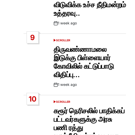
விடுவிக்க உச்ச நீதிமன்றம்
உத்தரவு..
1 week ago
Post
Date
9
SCROLLER
POSTED
IN
திருவண்ணாமலை
இடுக்கு பிள்ளையார்
கோவிலில் கட்டுப்பாடு
விதிப்பு…
1 week ago
Post
Date
10
SCROLLER
POSTED
IN
கரூர் நெரிசலில் பாதிக்கப்
பட்டவர்களுக்கு அரசு
பணி ரத்து