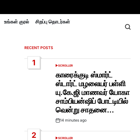
உங்கள் குரல்
சிறப்பு தொடர்கள்
RECENT POSTS
1
SCROLLER
POSTED
IN
காரைக்குடி ஸ்மார்ட்
ஸ்டார்ட் மழலையர் பள்ளி
யு.கே.ஜி மாணவர் யோகா
சாம்பியன்ஷிப் போட்டியில்
வென்று சாதனை…
14 minutes ago
Post
Date
2
SCROLLER
POSTED