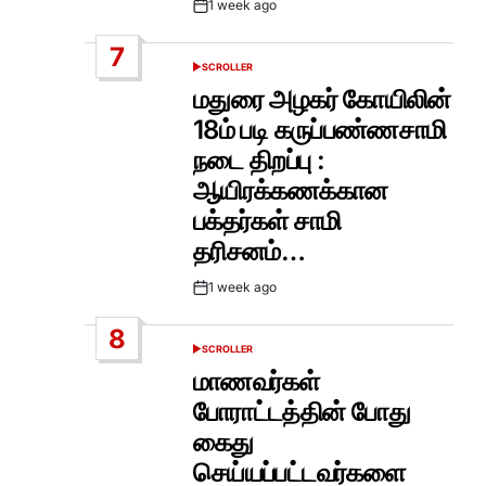
1 week ago
Post
Date
7
SCROLLER
POSTED
IN
மதுரை அழகர் கோயிலின்
18ம் படி கருப்பண்ணசாமி
நடை திறப்பு :
ஆயிரக்கணக்கான
பக்தர்கள் சாமி
தரிசனம்…
1 week ago
Post
Date
8
SCROLLER
POSTED
IN
மாணவர்கள்
போராட்டத்தின் போது
கைது
செய்யப்பட்டவர்களை