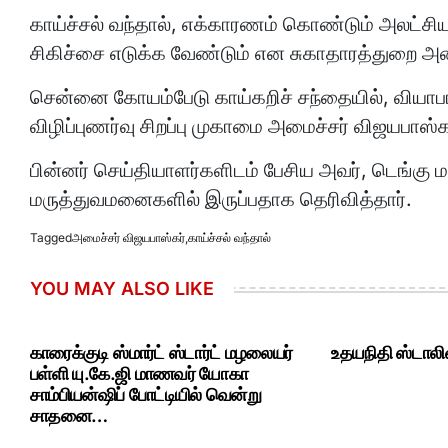
காய்ச்சல் வந்தால், எக்காரணம் கொண்டும் அலட்ச
சிகிச்சை எடுக்க வேண்டும் என சுகாதாரத்துறை அமைச
சென்னை கோயம்பேடு காய்கறிச் சந்தையில், வியாப
விழிப்புணர்வு சிறப்பு முகாமை அமைச்சர் விஜயபாஸ
பின்னர் செய்தியாளர்களிடம் பேசிய அவர், டெங்கு ம
மருத்துவமனைகளில் இருப்பதாக தெரிவித்தார்.
Tagged
அமைச்சர் விஜயபாஸ்கர்
,
காய்ச்சல் வந்தால்
YOU MAY ALSO LIKE
காரைக்குடி ஸ்மார்ட் ஸ்டார்ட் மழலையர்
உதயநிதி ஸ்டாலி
பள்ளி யு.கே.ஜி மாணவர் யோகா
சாம்பியன்ஷிப் போட்டியில் வென்று
சாதனை…