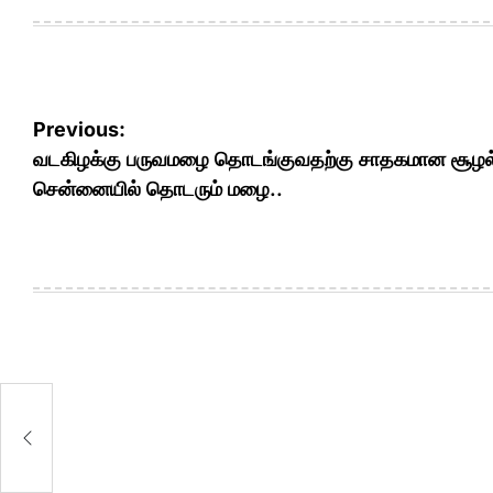
Post
Previous:
navigation
வடகிழக்கு பருவமழை தொடங்குவதற்கு சாதகமான சூழல்
சென்னையில் தொடரும் மழை..
: