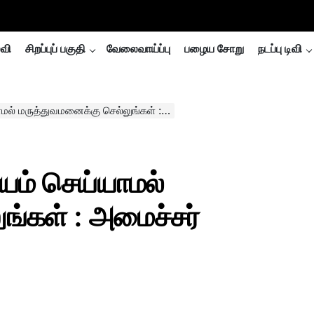
்வி
சிறப்புப் பகுதி
வேலைவாய்ப்பு
பழைய சோறு
நடப்பு டிவி
துவமனைக்கு செல்லுங்கள் : அமைச்சர் விஜயபாஸ்கர்
ியம் செய்யாமல்
ங்கள் : அமைச்சர்