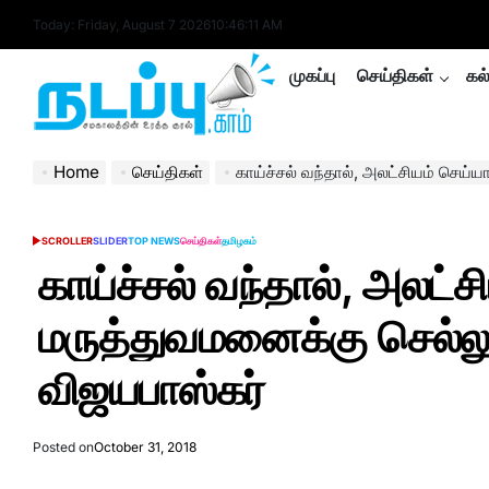
Skip
Today: Friday, August 7 2026
10
:
46
:
12
AM
to
content
முகப்பு
செய்திகள்
கல
nadappu.com
Home
செய்திகள்
காய்ச்சல் வந்தால், அலட்சியம் செய்யாமல் மருத்
SCROLLER
SLIDER
TOP NEWS
செய்திகள்
தமிழகம்
POSTED
IN
காய்ச்சல் வந்தால், அலட்ச
மருத்துவமனைக்கு செல்லு
விஜயபாஸ்கர்
Posted on
October 31, 2018