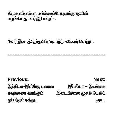
திமுக எம்.எல்.ஏ. மார்க்கண்டேயனுக்கு ஜாமின்
வழங்கியது உயர்நீதிமன்றம்..
பீகார் இடைத்தேர்தலில் பிரசாந்த் கிஷோர் வெற்றி..
Post
Previous:
Next:
navigation
இந்தியா-இஸ்ரேலுடனான
இந்தியா – இலங்கை
ஏவுகணை வாங்கும்
இடையிலான முதல் டெஸ்ட்
ஒப்பந்தம் ரத்து..
டிரா..