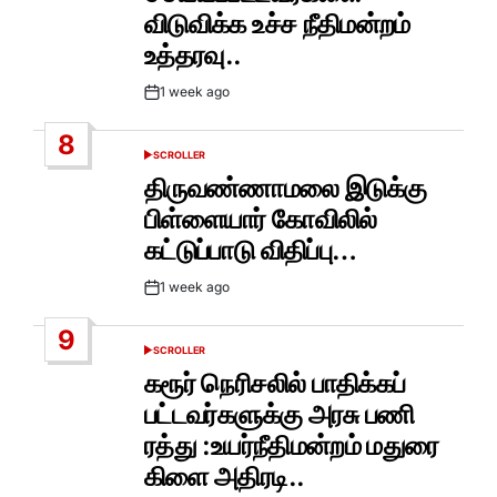
விடுவிக்க உச்ச நீதிமன்றம்
உத்தரவு..
1 week ago
Post
Date
8
SCROLLER
POSTED
IN
திருவண்ணாமலை இடுக்கு
பிள்ளையார் கோவிலில்
கட்டுப்பாடு விதிப்பு…
1 week ago
Post
Date
9
SCROLLER
POSTED
IN
கரூர் நெரிசலில் பாதிக்கப்
பட்டவர்களுக்கு அரசு பணி
ரத்து :உயர்நீதிமன்றம் மதுரை
கிளை அதிரடி..