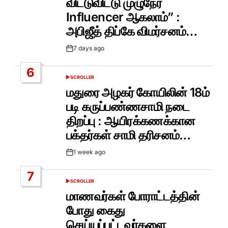
விட்டுவிட்டு முழுநேர
Influencer ஆகலாம்” :
அபிஜீத் திப்கே விமர்சனம்…
7 days ago
Post
Date
6
SCROLLER
POSTED
IN
மதுரை அழகர் கோயிலின் 18ம்
படி கருப்பண்ணசாமி நடை
திறப்பு : ஆயிரக்கணக்கான
பக்தர்கள் சாமி தரிசனம்…
1 week ago
Post
Date
7
SCROLLER
POSTED
IN
மாணவர்கள் போராட்டத்தின்
போது கைது
செய்யப்பட்டவர்களை