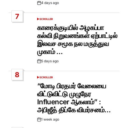
4 days ago
Post
Date
7
SCROLLER
POSTED
IN
காரைக்குடியில் அழகப்பா
கல்வி நிறுவனங்கள் ஏற்பாட்டில்
இலவச சமூக நல மருத்துவ
முகாம் …
5 days ago
Post
Date
8
SCROLLER
POSTED
IN
“மோடி பிரதமர் வேலையை
விட்டுவிட்டு முழுநேர
Influencer ஆகலாம்” :
அபிஜீத் திப்கே விமர்சனம்…
1 week ago
Post
Date