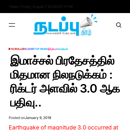
Skip
Today: Friday, August 7 2026
3
:
41
:
12
PM
to
content
nadappu.com
SCROLLER
SLIDER
TOP NEWS
இந்தியா
செய்திகள்
POSTED
IN
இமாச்சல் பிரதேசத்தில்
மிதமான நிலநடுக்கம் :
ரிக்டர் அளவில் 3.0 ஆக
பதிவு..
Posted on
January 9, 2018
Earthquake of magnitude 3.0 occurred at