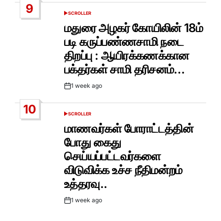
9
SCROLLER
POSTED
IN
மதுரை அழகர் கோயிலின் 18ம்
படி கருப்பண்ணசாமி நடை
திறப்பு : ஆயிரக்கணக்கான
பக்தர்கள் சாமி தரிசனம்…
1 week ago
Post
Date
10
SCROLLER
POSTED
IN
மாணவர்கள் போராட்டத்தின்
போது கைது
செய்யப்பட்டவர்களை
விடுவிக்க உச்ச நீதிமன்றம்
உத்தரவு..
1 week ago
Post
Date