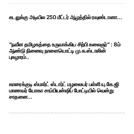
கடலுக்கு அடியில 250 மீட்டர் ஆழத்தில் ரவுண்டானா…
“நவீன தமிழகத்தை உருவாக்கிய சிற்பி கலைஞர்” : 8ம்
ஆண்டு நினைவு நாளையொட்டி மு.க.ஸ்டாலின்
புகழாரம்..
காரைக்குடி ஸ்மார்ட் ஸ்டார்ட் மழலையர் பள்ளி யு.கே.ஜி
மாணவர் யோகா சாம்பியன்ஷிப் போட்டியில் வென்று
சாதனை…