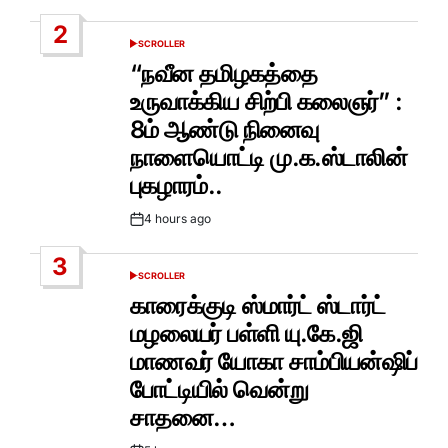
Date
2
SCROLLER
POSTED
IN
“நவீன தமிழகத்தை
உருவாக்கிய சிற்பி கலைஞர்” :
8ம் ஆண்டு நினைவு
நாளையொட்டி மு.க.ஸ்டாலின்
புகழாரம்..
4 hours ago
Post
Date
3
SCROLLER
POSTED
IN
காரைக்குடி ஸ்மார்ட் ஸ்டார்ட்
மழலையர் பள்ளி யு.கே.ஜி
மாணவர் யோகா சாம்பியன்ஷிப்
போட்டியில் வென்று
சாதனை…