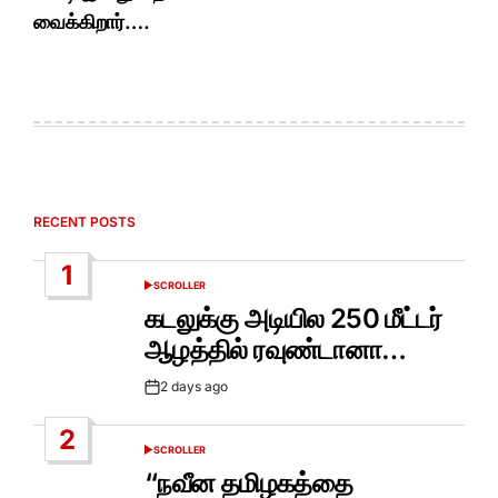
வைக்கிறார்….
RECENT POSTS
1
SCROLLER
POSTED
IN
கடலுக்கு அடியில 250 மீட்டர்
ஆழத்தில் ரவுண்டானா…
2 days ago
Post
Date
2
SCROLLER
POSTED
IN
“நவீன தமிழகத்தை