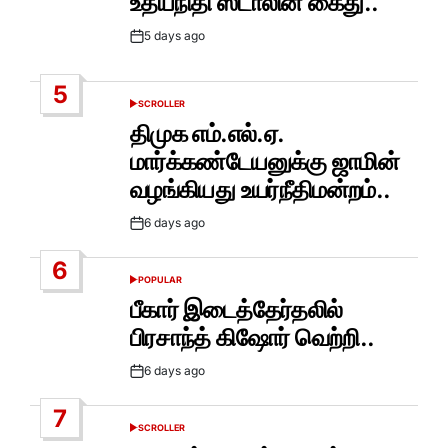
உதயநிதி ஸ்டாலின் கைது..
5 days ago
Post
Date
5
SCROLLER
POSTED
IN
திமுக எம்.எல்.ஏ.
மார்க்கண்டேயனுக்கு ஜாமின்
வழங்கியது உயர்நீதிமன்றம்..
6 days ago
Post
Date
6
POPULAR
POSTED
IN
பீகார் இடைத்தேர்தலில்
பிரசாந்த் கிஷோர் வெற்றி..
6 days ago
Post
Date
7
SCROLLER
POSTED
IN