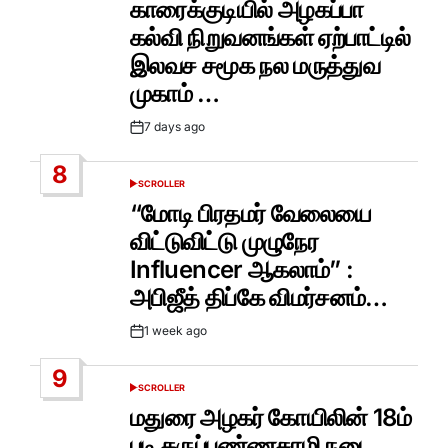
காரைக்குடியில் அழகப்பா
கல்வி நிறுவனங்கள் ஏற்பாட்டில்
இலவச சமூக நல மருத்துவ
முகாம் …
7 days ago
Post
Date
8
SCROLLER
POSTED
IN
“மோடி பிரதமர் வேலையை
விட்டுவிட்டு முழுநேர
Influencer ஆகலாம்” :
அபிஜீத் திப்கே விமர்சனம்…
1 week ago
Post
Date
9
SCROLLER
POSTED
IN
மதுரை அழகர் கோயிலின் 18ம்
படி கருப்பண்ணசாமி நடை