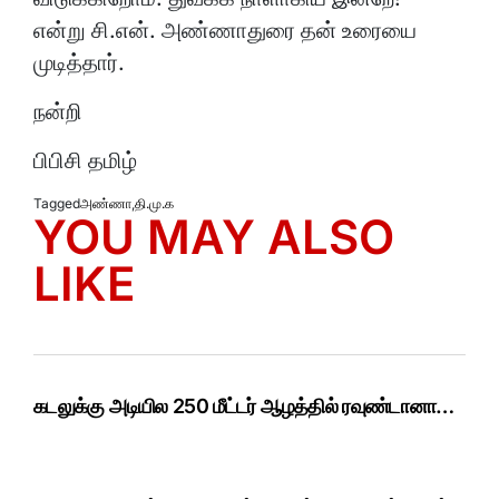
என்று சி.என். அண்ணாதுரை தன் உரையை
முடித்தார்.
நன்றி
பிபிசி தமிழ்
Tagged
அண்ணா
,
தி.மு.க
YOU MAY ALSO
LIKE
கடலுக்கு அடியில 250 மீட்டர் ஆழத்தில் ரவுண்டானா…