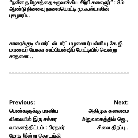
“நவீன தமிழகத்தை உருவாக்கிய சிற்பி கலைஞர்” : 8ம்
ஆண்டு நினைவு நாளையொட்டி மு.க.ஸ்டாலின்
புகழாரம்..
காரைக்குடி ஸ்மார்ட் ஸ்டார்ட் மழலையர் பள்ளி யு.கே.ஜி
மாணவர் யோகா சாம்பியன்ஷிப் போட்டியில் வென்று
சாதனை…
Post
Previous:
Next:
navigation
பெண்களுக்கு மானிய
அதிமுக தலைமை
விலையில் இரு சக்கர
அலுவலகத்தில் ஜெ.,
வாகனத்திட்டம் : பிரதமர்
சிலை திறப்பு..
மோடி இன்று தொடங்கி