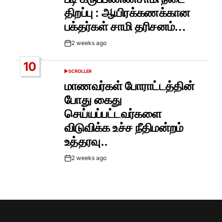
திறப்பு : ஆயிரக்கணக்கான
பக்தர்கள் சாமி தரிசனம்…
2 weeks ago
Post
Date
10
SCROLLER
POSTED
IN
மாணவர்கள் போராட்டத்தின்
போது கைது
செய்யப்பட்டவர்களை
விடுவிக்க உச்ச நீதிமன்றம்
உத்தரவு..
2 weeks ago
Post
Date