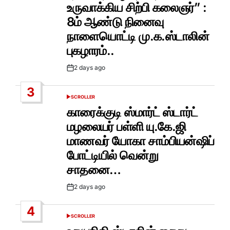
உருவாக்கிய சிற்பி கலைஞர்” :
8ம் ஆண்டு நினைவு
நாளையொட்டி மு.க.ஸ்டாலின்
புகழாரம்..
2 days ago
Post
Date
3
SCROLLER
POSTED
IN
காரைக்குடி ஸ்மார்ட் ஸ்டார்ட்
மழலையர் பள்ளி யு.கே.ஜி
மாணவர் யோகா சாம்பியன்ஷிப்
போட்டியில் வென்று
சாதனை…
2 days ago
Post
Date
4
SCROLLER
POSTED
IN