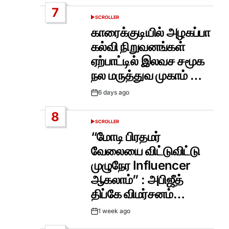
Date
7
SCROLLER
POSTED
IN
காரைக்குடியில் அழகப்பா
கல்வி நிறுவனங்கள்
ஏற்பாட்டில் இலவச சமூக
நல மருத்துவ முகாம் …
6 days ago
Post
Date
8
SCROLLER
POSTED
IN
“மோடி பிரதமர்
வேலையை விட்டுவிட்டு
முழுநேர Influencer
ஆகலாம்” : அபிஜீத்
திப்கே விமர்சனம்…
1 week ago
Post
Date