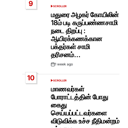
9
SCROLLER
POSTED
IN
மதுரை அழகர் கோயிலின்
18ம் படி கருப்பண்ணசாமி
நடை திறப்பு :
ஆயிரக்கணக்கான
பக்தர்கள் சாமி
தரிசனம்…
1 week ago
Post
Date
10
SCROLLER
POSTED
IN
மாணவர்கள்
போராட்டத்தின் போது
கைது
செய்யப்பட்டவர்களை
விடுவிக்க உச்ச நீதிமன்றம்