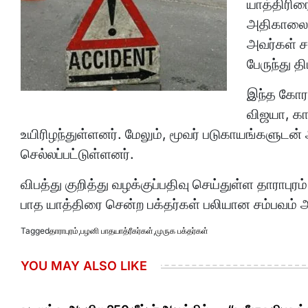
யாத்திரிர
அதிகாலை, 
அவர்கள் ச
பேருந்து 
இந்த கோர வ
விஜயா, கா
உயிரிழந்துள்ளனர். மேலும், மூவர் படுகாயங்களுட
செல்லப்பட்டுள்ளனர்.
விபத்து குறித்து வழக்குப்பதிவு செய்துள்ள தாராப
பாத யாத்திரை சென்ற பக்தர்கள் பலியான சம்பவம் அ
Tagged
தாராபுரம்
,
பழனி பாதயாத்ரீகர்கள்
,
முருக பக்தர்கள்
YOU MAY ALSO LIKE