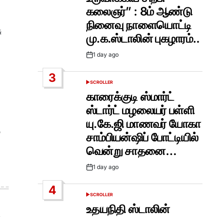
கலைஞர்” : 8ம் ஆண்டு
நினைவு நாளையொட்டி
ு
மு.க.ஸ்டாலின் புகழாரம்..
1 day ago
Post
Date
3
SCROLLER
POSTED
IN
காரைக்குடி ஸ்மார்ட்
ஸ்டார்ட் மழலையர் பள்ளி
யு.கே.ஜி மாணவர் யோகா
ு
சாம்பியன்ஷிப் போட்டியில்
வென்று சாதனை…
1 day ago
Post
Date
4
SCROLLER
POSTED
IN
உதயநிதி ஸ்டாலின்