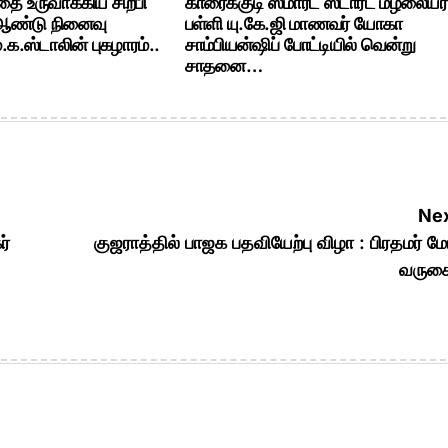
ை உருவாக்கிய சிற்பி
காரைக்குடி ஸ்மார்ட் ஸ்டார்ட் மழலையர்
 ஆண்டு நினைவு
பள்ளி யு.கே.ஜி மாணவர் யோகா
க.ஸ்டாலின் புகழாரம்..
சாம்பியன்ஷிப் போட்டியில் வென்று
சாதனை…
Nex
ர்
குஜராத்தில் பாஜக பதவியேற்பு விழா : பிரதமர் ம
வருகை