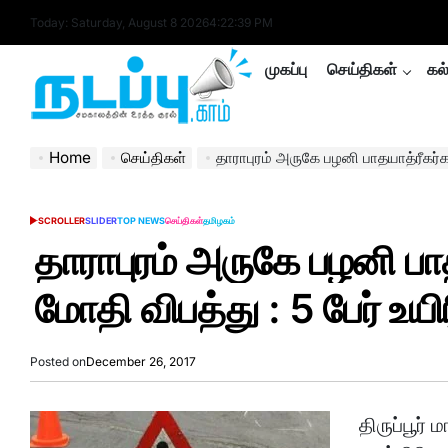
Skip
Today: Saturday, August 8 2026
4
:
22
:
40
PM
to
content
முகப்பு
செய்திகள்
கல
nadappu.com
Home
செய்திகள்
தாராபுரம் அருகே பழனி பாதயாத்ரீகர்கள் மீது 
SCROLLER
SLIDER
TOP NEWS
செய்திகள்
தமிழகம்
POSTED
IN
தாராபுரம் அருகே பழனி பாத
மோதி விபத்து : 5 பேர் உயிர
Posted on
December 26, 2017
திருப்பூர்