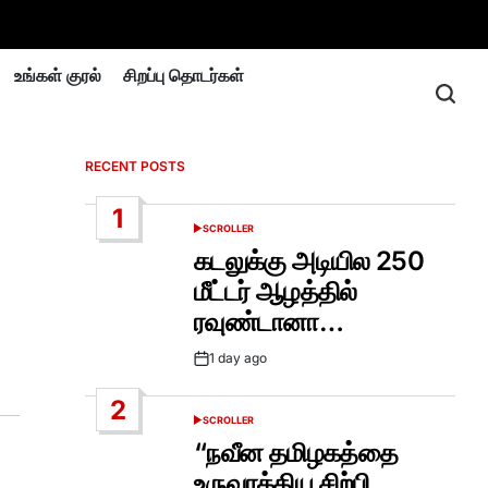
உங்கள் குரல்
சிறப்பு தொடர்கள்
RECENT POSTS
1
SCROLLER
POSTED
IN
கடலுக்கு அடியில 250
மீட்டர் ஆழத்தில்
ரவுண்டானா…
1 day ago
Post
Date
2
SCROLLER
POSTED
IN
“நவீன தமிழகத்தை
உருவாக்கிய சிற்பி