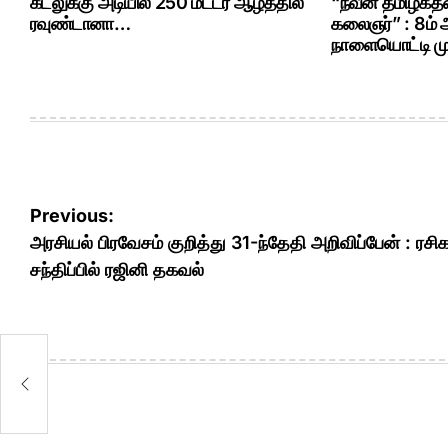
கடலுக்கு அடியில 250 மீட்டர் ஆழத்தில்
“நவீன தமிழகத்த
ரவுண்டானா…
கலைஞர்” : 8ம்
நாளையொட்டி மு.
Post
Previous:
navigation
அரசியல் பிரவேசம் குறித்து 31-ந்தேதி அறிவிப்பேன் : ரசிக
சந்திப்பில் ரஜினி தகவல்
தி
ி