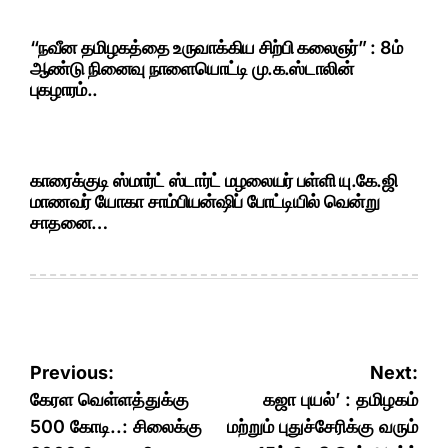
“நவீன தமிழகத்தை உருவாக்கிய சிற்பி கலைஞர்” : 8ம்
ஆண்டு நினைவு நாளையொட்டி மு.க.ஸ்டாலின்
புகழாரம்..
காரைக்குடி ஸ்மார்ட் ஸ்டார்ட் மழலையர் பள்ளி யு.கே.ஜி
மாணவர் யோகா சாம்பியன்ஷிப் போட்டியில் வென்று
சாதனை…
Post
Previous:
Next:
navigation
கேரள வெள்ளத்துக்கு
கஜா புயல்’ : தமிழகம்
500 கோடி..: சிலைக்கு
மற்றும் புதுச்சேரிக்கு வரும்