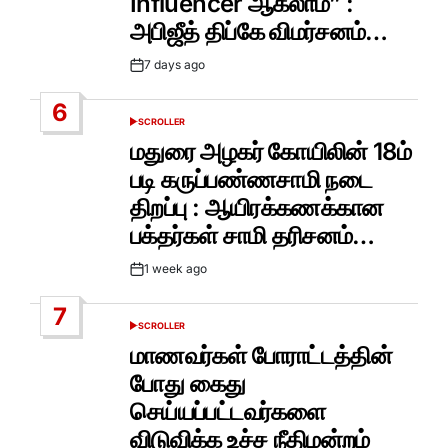
Influencer ஆகலாம்” :
அபிஜீத் திப்கே விமர்சனம்…
7 days ago
Post
Date
6
SCROLLER
POSTED
IN
மதுரை அழகர் கோயிலின் 18ம்
படி கருப்பண்ணசாமி நடை
திறப்பு : ஆயிரக்கணக்கான
பக்தர்கள் சாமி தரிசனம்…
1 week ago
Post
Date
7
SCROLLER
POSTED
IN
மாணவர்கள் போராட்டத்தின்
போது கைது
செய்யப்பட்டவர்களை
விடுவிக்க உச்ச நீதிமன்றம்