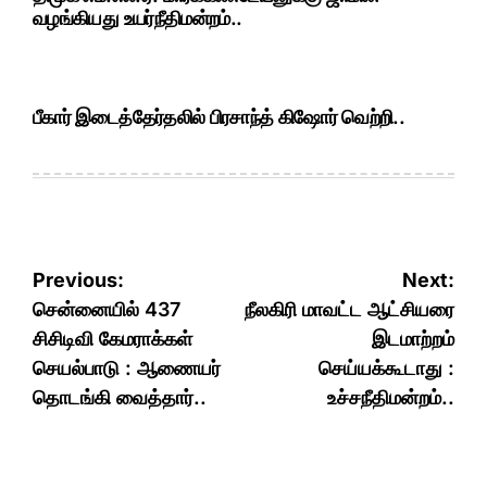
வழங்கியது உயர்நீதிமன்றம்..
பீகார் இடைத்தேர்தலில் பிரசாந்த் கிஷோர் வெற்றி..
Post
Previous:
Next:
navigation
சென்னையில் 437
நீலகிரி மாவட்ட ஆட்சியரை
சிசிடிவி கேமராக்கள்
இடமாற்றம்
செயல்பாடு : ஆணையர்
செய்யக்கூடாது :
தொடங்கி வைத்தார்..
உச்சநீதிமன்றம்..