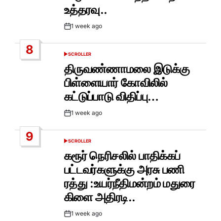
உத்தரவு..
1 week ago
Post
Date
8
SCROLLER
POSTED
IN
திருவண்ணாமலை இடுக்கு
பிள்ளையார் கோவிலில்
கட்டுப்பாடு விதிப்பு…
1 week ago
Post
Date
9
SCROLLER
POSTED
IN
கரூர் நெரிசலில் பாதிக்கப்
பட்டவர்களுக்கு அரசு பணி
ரத்து :உயர்நீதிமன்றம் மதுரை
கிளை அதிரடி..
1 week ago
Post