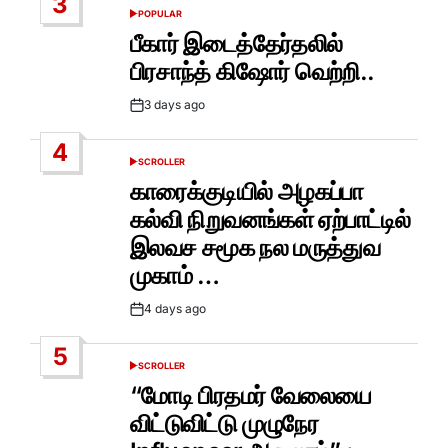
3
POPULAR
POSTED
IN
பீகார் இடைத்தேர்தலில்
பிரசாந்த் கிஷோர் வெற்றி..
3 days ago
Post
Date
4
SCROLLER
POSTED
IN
காரைக்குடியில் அழகப்பா
கல்வி நிறுவனங்கள் ஏற்பாட்டில்
இலவச சமூக நல மருத்துவ
முகாம் …
4 days ago
Post
Date
5
SCROLLER
POSTED
IN
“மோடி பிரதமர் வேலையை
விட்டுவிட்டு முழுநேர