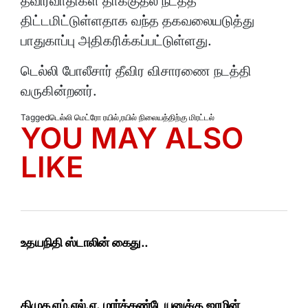
தீவிரவாதிகள் தாக்குதல் நடத்த
திட்டமிட்டுள்ளதாக வந்த தகவலையடுத்து
பாதுகாப்பு அதிகரிக்கப்பட்டுள்ளது.
டெல்லி போலீசார் தீவிர விசாரணை நடத்தி
வருகின்றனர்.
Tagged
டெல்லி மெட்ரோ ரயில்
,
ரயில் நிலையத்திற்கு மிரட்டல்
YOU MAY ALSO
LIKE
உதயநிதி ஸ்டாலின் கைது..
திமுக எம்.எல்.ஏ. மார்க்கண்டேயனுக்கு ஜாமின்