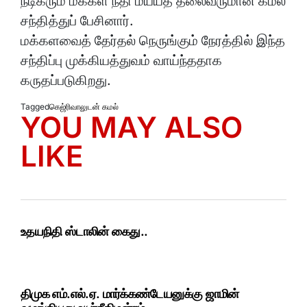
நடிகரும் மக்கள் நீதி மய்யத் தலைவருமான கமல்
சந்தித்துப் பேசினார்.
மக்களவைத் தேர்தல் நெருங்கும் நேரத்தில் இந்த
சந்திப்பு முக்கியத்துவம் வாய்ந்ததாக
கருதப்படுகிறது.
Tagged
கெஜ்ரிவாலுடன் கமல்
YOU MAY ALSO
LIKE
உதயநிதி ஸ்டாலின் கைது..
திமுக எம்.எல்.ஏ. மார்க்கண்டேயனுக்கு ஜாமின்