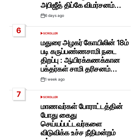
அபிஜீத் திப்கே விமர்சனம்…
6 days ago
Post
Date
6
SCROLLER
POSTED
IN
மதுரை அழகர் கோயிலின் 18ம்
படி கருப்பண்ணசாமி நடை
திறப்பு : ஆயிரக்கணக்கான
பக்தர்கள் சாமி தரிசனம்…
1 week ago
Post
Date
7
SCROLLER
POSTED
IN
மாணவர்கள் போராட்டத்தின்
போது கைது
செய்யப்பட்டவர்களை
விடுவிக்க உச்ச நீதிமன்றம்