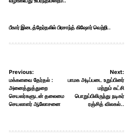
வழங்கியது உயர்நீதிமன்றம்..
பீகார் இடைத்தேர்தலில் பிரசாந்த் கிஷோர் வெற்றி..
Post
Previous:
Next:
navigation
மக்களவை தேர்தல் :
பாமக அடிப்படை உறுப்பினர்
அனைத்துத்துறை
மற்றும் கட்சி
செயலர்களுடன் தலைமை
பொறுப்பிலிருந்து நடிகர்
செயலாளர் ஆலோசனை
ரஞ்சித் விலகல்..