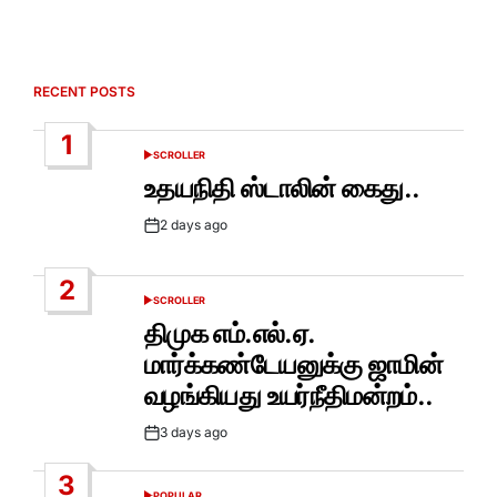
RECENT POSTS
1
SCROLLER
POSTED
IN
உதயநிதி ஸ்டாலின் கைது..
2 days ago
Post
Date
2
SCROLLER
POSTED
IN
திமுக எம்.எல்.ஏ.
மார்க்கண்டேயனுக்கு ஜாமின்
வழங்கியது உயர்நீதிமன்றம்..
3 days ago
Post
Date
3
POPULAR