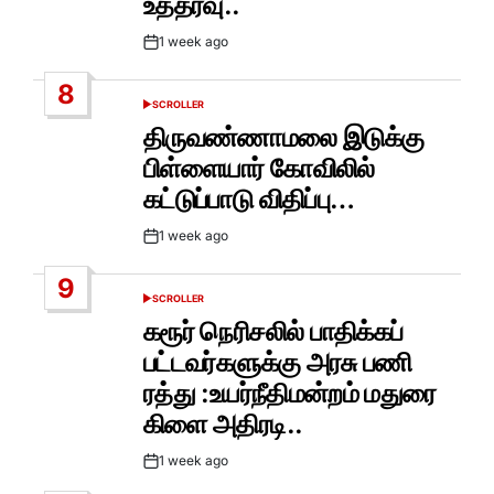
உத்தரவு..
1 week ago
Post
Date
8
SCROLLER
POSTED
IN
திருவண்ணாமலை இடுக்கு
பிள்ளையார் கோவிலில்
கட்டுப்பாடு விதிப்பு…
1 week ago
Post
Date
9
SCROLLER
POSTED
IN
கரூர் நெரிசலில் பாதிக்கப்
பட்டவர்களுக்கு அரசு பணி
ரத்து :உயர்நீதிமன்றம் மதுரை
கிளை அதிரடி..
1 week ago
Post
Date