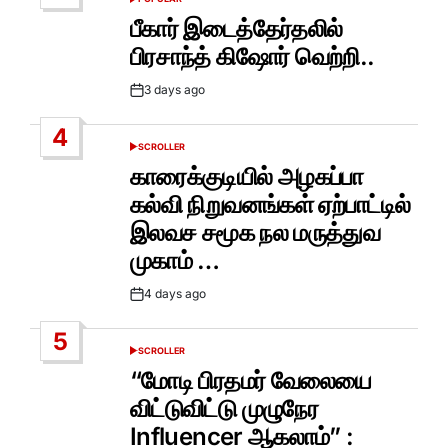
POSTED
IN
பீகார் இடைத்தேர்தலில்
பிரசாந்த் கிஷோர் வெற்றி..
3 days ago
Post
Date
4
SCROLLER
POSTED
IN
காரைக்குடியில் அழகப்பா
கல்வி நிறுவனங்கள் ஏற்பாட்டில்
இலவச சமூக நல மருத்துவ
முகாம் …
4 days ago
Post
Date
5
SCROLLER
POSTED
IN
“மோடி பிரதமர் வேலையை
விட்டுவிட்டு முழுநேர
Influencer ஆகலாம்” :