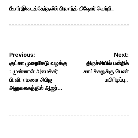
பீகார் இடைத்தேர்தலில் பிரசாந்த் கிஷோர் வெற்றி..
Post
Previous:
Next:
navigation
குட்கா முறைகேடு வழக்கு
திருச்சியில் பன்றிக்
: முன்னாள் அமைச்சர்
காய்ச்சலுக்கு பெண்
பி.வி. ரமணா சிபிஐ
உயிரிழப்பு..
அலுவலகத்தில் ஆஜர்…