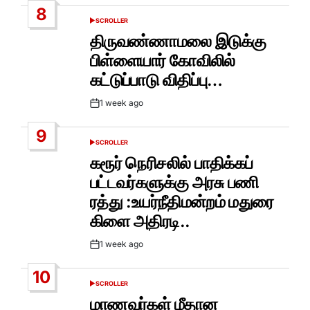
8
SCROLLER
POSTED
IN
திருவண்ணாமலை இடுக்கு
பிள்ளையார் கோவிலில்
கட்டுப்பாடு விதிப்பு…
1 week ago
Post
Date
9
SCROLLER
POSTED
IN
கரூர் நெரிசலில் பாதிக்கப்
பட்டவர்களுக்கு அரசு பணி
ரத்து :உயர்நீதிமன்றம் மதுரை
கிளை அதிரடி..
1 week ago
Post
Date
10
SCROLLER
POSTED
IN
மாணவர்கள் மீதான