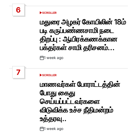
Date
6
SCROLLER
POSTED
IN
மதுரை அழகர் கோயிலின் 18ம்
படி கருப்பண்ணசாமி நடை
திறப்பு : ஆயிரக்கணக்கான
பக்தர்கள் சாமி தரிசனம்…
1 week ago
Post
Date
7
SCROLLER
POSTED
IN
மாணவர்கள் போராட்டத்தின்
போது கைது
செய்யப்பட்டவர்களை
விடுவிக்க உச்ச நீதிமன்றம்
உத்தரவு..
1 week ago
Post
Date