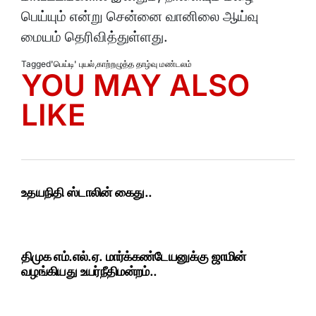
பெய்யும் என்று சென்னை வானிலை ஆய்வு
மையம் தெரிவித்துள்ளது.
Tagged
'பெய்டி' புயல்
,
காற்றழுத்த தாழ்வு மண்டலம்
YOU MAY ALSO
LIKE
உதயநிதி ஸ்டாலின் கைது..
திமுக எம்.எல்.ஏ. மார்க்கண்டேயனுக்கு ஜாமின்
வழங்கியது உயர்நீதிமன்றம்..