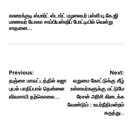
காரைக்குடி ஸ்மார்ட் ஸ்டார்ட் மழலையர் பள்ளி யு.கே.ஜி
மாணவர் யோகா சாம்பியன்ஷிப் போட்டியில் வென்று
சாதனை…
Post
Previous:
Next:
navigation
தஞ்சை மாவட்டத்தில் கஜா
வறுமை கோட்டுக்கு கீழ்
புயல் பாதிப்பால் தென்னை
உள்ளவர்களுக்கு மட்டுமே
விவசாயி தற்கொலை…
ரேசன் அரிசி கிடைக்க
வேண்டும் : உயர்நீதிமன்றம்
கருத்து..