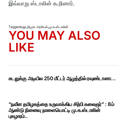
இவ்வாறு ஸ்டாலின் கூறினார்.
Tagged
கஜா
,
திமுக அரசியல்
,
மு.க.ஸ்டாலின்
YOU MAY ALSO
LIKE
கடலுக்கு அடியில 250 மீட்டர் ஆழத்தில் ரவுண்டானா…
“நவீன தமிழகத்தை உருவாக்கிய சிற்பி கலைஞர்” : 8ம்
ஆண்டு நினைவு நாளையொட்டி மு.க.ஸ்டாலின்
புகழாரம்..