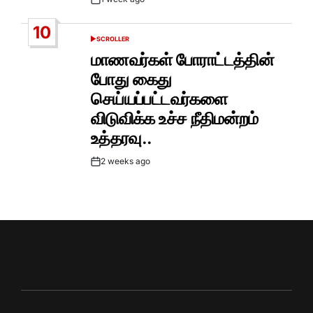
Post
Date
10
SCROLLER
POSTED
IN
மாணவர்கள் போராட்டத்தின்
போது கைது
செய்யப்பட்டவர்களை
விடுவிக்க உச்ச நீதிமன்றம்
உத்தரவு..
2 weeks ago
Post
Date