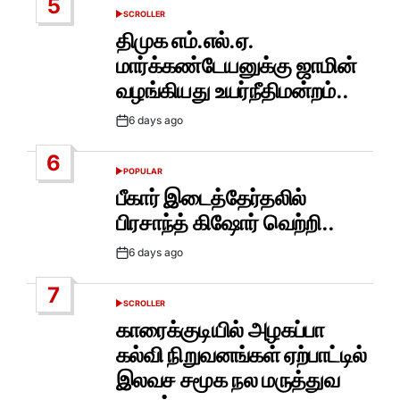
5
SCROLLER
POSTED
IN
திமுக எம்.எல்.ஏ.
மார்க்கண்டேயனுக்கு ஜாமின்
வழங்கியது உயர்நீதிமன்றம்..
6 days ago
Post
Date
6
POPULAR
POSTED
IN
பீகார் இடைத்தேர்தலில்
பிரசாந்த் கிஷோர் வெற்றி..
6 days ago
Post
Date
7
SCROLLER
POSTED
IN
காரைக்குடியில் அழகப்பா
கல்வி நிறுவனங்கள் ஏற்பாட்டில்
இலவச சமூக நல மருத்துவ