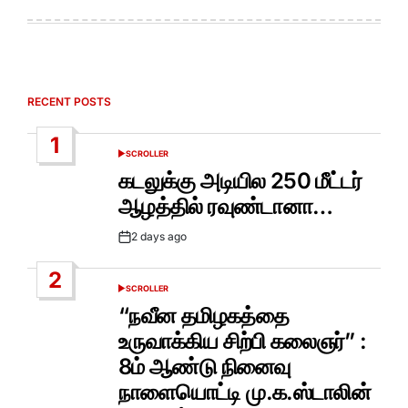
RECENT POSTS
1
SCROLLER
POSTED
IN
கடலுக்கு அடியில 250 மீட்டர்
ஆழத்தில் ரவுண்டானா…
2 days ago
Post
Date
2
SCROLLER
POSTED
IN
“நவீன தமிழகத்தை
உருவாக்கிய சிற்பி கலைஞர்” :
8ம் ஆண்டு நினைவு
நாளையொட்டி மு.க.ஸ்டாலின்