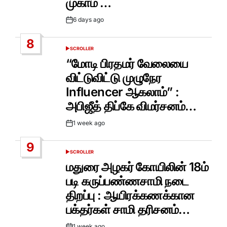
முகாம் …
6 days ago
Post
Date
8
SCROLLER
POSTED
IN
“மோடி பிரதமர் வேலையை
விட்டுவிட்டு முழுநேர
Influencer ஆகலாம்” :
அபிஜீத் திப்கே விமர்சனம்…
1 week ago
Post
Date
9
SCROLLER
POSTED
IN
மதுரை அழகர் கோயிலின் 18ம்
படி கருப்பண்ணசாமி நடை
திறப்பு : ஆயிரக்கணக்கான
பக்தர்கள் சாமி தரிசனம்…
1 week ago