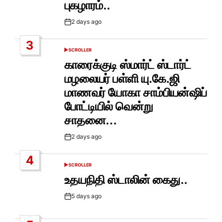
புகழாரம்..
2 days ago
Post
Date
3
SCROLLER
POSTED
IN
காரைக்குடி ஸ்மார்ட் ஸ்டார்ட்
மழலையர் பள்ளி யு.கே.ஜி
மாணவர் யோகா சாம்பியன்ஷிப்
போட்டியில் வென்று
சாதனை…
2 days ago
Post
Date
4
SCROLLER
POSTED
IN
உதயநிதி ஸ்டாலின் கைது..
5 days ago
Post
Date