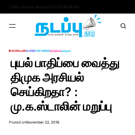
Skip
Today: Sunday, August 9 2026
3
:
46
:
38
AM
to
content
nadappu.com
SCROLLER
SLIDER
TOP NEWS
செய்திகள்
தமிழகம்
POSTED
IN
புயல் பாதிப்பை வைத்து
திமுக அரசியல்
செய்கிறதா? :
மு.க.ஸ்டாலின் மறுப்பு
Posted on
November 22, 2018