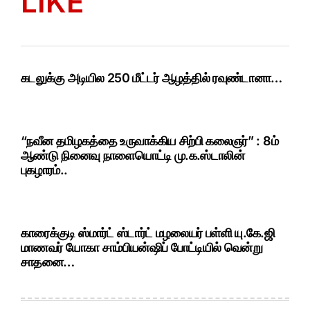
LIKE
கடலுக்கு அடியில 250 மீட்டர் ஆழத்தில் ரவுண்டானா…
“நவீன தமிழகத்தை உருவாக்கிய சிற்பி கலைஞர்” : 8ம்
ஆண்டு நினைவு நாளையொட்டி மு.க.ஸ்டாலின்
புகழாரம்..
காரைக்குடி ஸ்மார்ட் ஸ்டார்ட் மழலையர் பள்ளி யு.கே.ஜி
மாணவர் யோகா சாம்பியன்ஷிப் போட்டியில் வென்று
சாதனை…