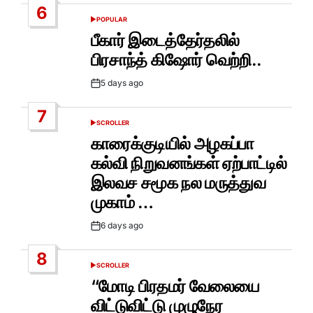
6
POPULAR
POSTED
IN
பீகார் இடைத்தேர்தலில்
பிரசாந்த் கிஷோர் வெற்றி..
5 days ago
Post
Date
7
SCROLLER
POSTED
IN
காரைக்குடியில் அழகப்பா
கல்வி நிறுவனங்கள் ஏற்பாட்டில்
இலவச சமூக நல மருத்துவ
முகாம் …
6 days ago
Post
Date
8
SCROLLER
POSTED
IN
“மோடி பிரதமர் வேலையை
விட்டுவிட்டு முழுநேர