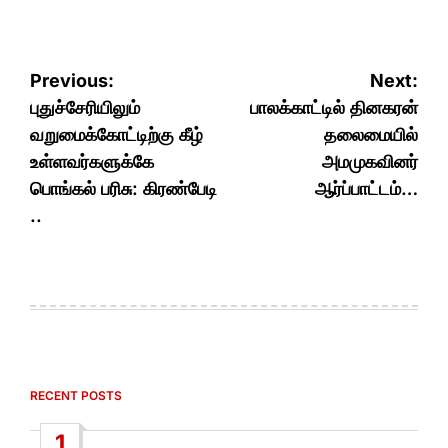
Post
Previous:
Next:
navigation
புதுச்சேரியிலும்
பாலக்காட்டில் தினகரன்
வறுமைக்கோட்டிற்கு கீழ்
தலைமையில்
உள்ளவர்களுக்கே
அமமுகவினர்
பொங்கல் பரிசு: கிரண்பேடி
ஆர்ப்பாட்டம்…
..
RECENT POSTS
1