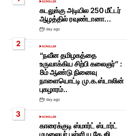
SCROLLER
POSTED
IN
கடலுக்கு அடியில 250 மீட்டர்
ஆழத்தில் ரவுண்டானா…
1 day ago
Post
Date
2
SCROLLER
POSTED
IN
“நவீன தமிழகத்தை
உருவாக்கிய சிற்பி கலைஞர்” :
8ம் ஆண்டு நினைவு
நாளையொட்டி மு.க.ஸ்டாலின்
புகழாரம்..
1 day ago
Post
Date
3
SCROLLER
POSTED
IN
காரைக்குடி ஸ்மார்ட் ஸ்டார்ட்
மழலையர் பள்ளி யு.கே.ஜி