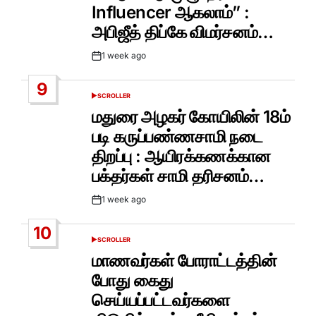
Influencer ஆகலாம்” :
அபிஜீத் திப்கே விமர்சனம்…
1 week ago
Post
Date
9
SCROLLER
POSTED
IN
மதுரை அழகர் கோயிலின் 18ம்
படி கருப்பண்ணசாமி நடை
திறப்பு : ஆயிரக்கணக்கான
பக்தர்கள் சாமி தரிசனம்…
1 week ago
Post
Date
10
SCROLLER
POSTED
IN
மாணவர்கள் போராட்டத்தின்
போது கைது
செய்யப்பட்டவர்களை