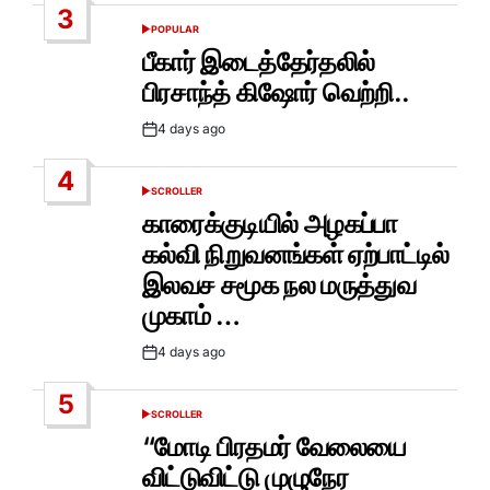
3
POPULAR
POSTED
IN
பீகார் இடைத்தேர்தலில்
பிரசாந்த் கிஷோர் வெற்றி..
4 days ago
Post
Date
4
SCROLLER
POSTED
IN
காரைக்குடியில் அழகப்பா
கல்வி நிறுவனங்கள் ஏற்பாட்டில்
இலவச சமூக நல மருத்துவ
முகாம் …
4 days ago
Post
Date
5
SCROLLER
POSTED
IN
“மோடி பிரதமர் வேலையை
விட்டுவிட்டு முழுநேர