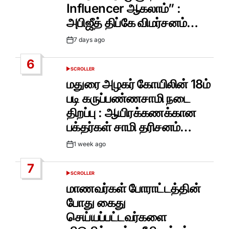
Influencer ஆகலாம்” :
அபிஜீத் திப்கே விமர்சனம்…
7 days ago
Post
Date
6
SCROLLER
POSTED
IN
மதுரை அழகர் கோயிலின் 18ம்
படி கருப்பண்ணசாமி நடை
திறப்பு : ஆயிரக்கணக்கான
பக்தர்கள் சாமி தரிசனம்…
1 week ago
Post
Date
7
SCROLLER
POSTED
IN
மாணவர்கள் போராட்டத்தின்
போது கைது
செய்யப்பட்டவர்களை