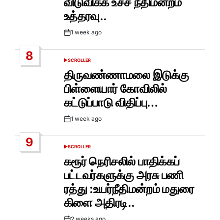
விடுவிக்க உச்ச நீதிமன்றம்
உத்தரவு..
1 week ago
Post
Date
8
SCROLLER
POSTED
IN
திருவண்ணாமலை இடுக்கு
பிள்ளையார் கோவிலில்
கட்டுப்பாடு விதிப்பு…
1 week ago
Post
Date
9
SCROLLER
POSTED
IN
கரூர் நெரிசலில் பாதிக்கப்
பட்டவர்களுக்கு அரசு பணி
ரத்து :உயர்நீதிமன்றம் மதுரை
கிளை அதிரடி..
2 weeks ago