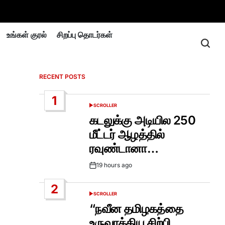
உங்கள் குரல்
சிறப்பு தொடர்கள்
RECENT POSTS
1
SCROLLER
POSTED
IN
கடலுக்கு அடியில 250
மீட்டர் ஆழத்தில்
ரவுண்டானா…
19 hours ago
Post
Date
2
SCROLLER
POSTED
IN
“நவீன தமிழகத்தை
உருவாக்கிய சிற்பி