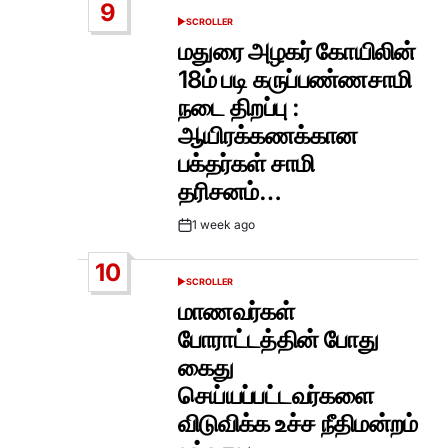
9
SCROLLER
POSTED
IN
மதுரை அழகர் கோயிலின்
18ம் படி கருப்பண்ணசாமி
நடை திறப்பு :
ஆயிரக்கணக்கான
பக்தர்கள் சாமி
தரிசனம்…
1 week ago
Post
Date
10
SCROLLER
POSTED
IN
மாணவர்கள்
போராட்டத்தின் போது
கைது
செய்யப்பட்டவர்களை
விடுவிக்க உச்ச நீதிமன்றம்