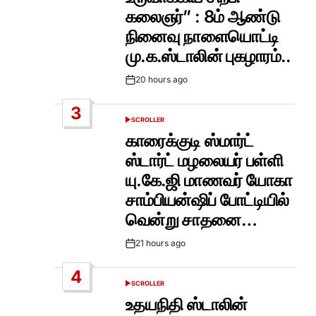
கலைஞர்” : 8ம் ஆண்டு
நினைவு நாளையொட்டி
மு.க.ஸ்டாலின் புகழாரம்..
20 hours ago
Post
Date
3
SCROLLER
POSTED
IN
காரைக்குடி ஸ்மார்ட்
ஸ்டார்ட் மழலையர் பள்ளி
யு.கே.ஜி மாணவர் யோகா
சாம்பியன்ஷிப் போட்டியில்
வென்று சாதனை…
21 hours ago
Post
Date
4
SCROLLER
POSTED
IN
உதயநிதி ஸ்டாலின்