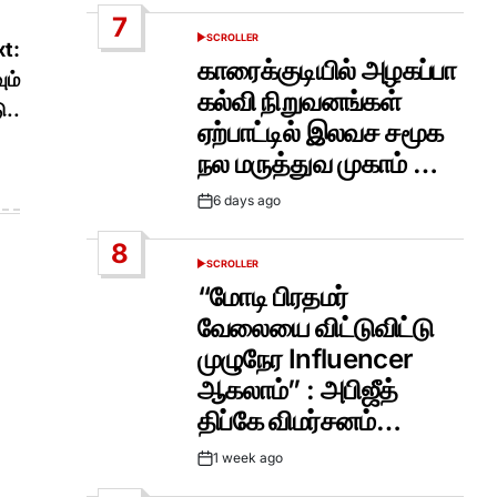
Date
7
SCROLLER
POSTED
t:
IN
காரைக்குடியில் அழகப்பா
ும்
கல்வி நிறுவனங்கள்
ு..
ஏற்பாட்டில் இலவச சமூக
நல மருத்துவ முகாம் …
6 days ago
Post
Date
8
SCROLLER
POSTED
IN
“மோடி பிரதமர்
வேலையை விட்டுவிட்டு
முழுநேர Influencer
ஆகலாம்” : அபிஜீத்
திப்கே விமர்சனம்…
1 week ago
Post
Date