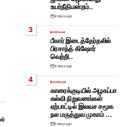
உயர்நீதிமன்றம்..
4 days ago
Post
Date
3
POPULAR
POSTED
IN
பீகார் இடைத்தேர்தலில்
பிரசாந்த் கிஷோர்
வெற்றி..
4 days ago
Post
Date
4
SCROLLER
POSTED
IN
காரைக்குடியில் அழகப்பா
கல்வி நிறுவனங்கள்
ஏற்பாட்டில் இலவச சமூக
நல மருத்துவ முகாம் …
ோர்
5 days ago
Post