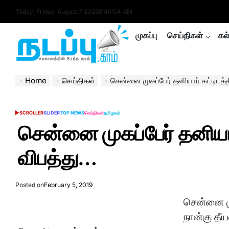
Skip
Today: Friday, August 7 2026
8
:
49
:
05
AM
to
content
முகப்பு
செய்திகள்
கல
nadappu.com
Home
செய்திகள்
சென்னை முகப்பேர் தனியார் கட்டிடத்த
SCROLLER
SLIDER
TOP NEWS
செய்திகள்
தமிழகம்
POSTED
IN
சென்னை முகப்பேர் தனியார்
விபத்து…
Posted on
February 5, 2019
சென்னை முக
நான்கு தீ