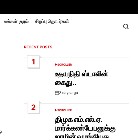
உங்கள் குரல்
சிறப்பு தொடர்கள்
RECENT POSTS
1
SCROLLER
POSTED
IN
உதயநிதி ஸ்டாலின்
கைது..
3 days ago
Post
Date
2
SCROLLER
POSTED
IN
திமுக எம்.எல்.ஏ.
மார்க்கண்டேயனுக்கு
ி
ஜாமின் வழங்கியது