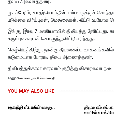
தீயை அணைத்தனர்.
முகப்பேரில், காதர்மொய்தீன் என்பவருக்குச் சொந்தமான
படுக்கை விரிப்புகள், மெத்தைகள், வீட்டு உபயோக 
இங்கு, இரவு 7 மணியளவில் தீ விபத்து நேரிட்டது. 
கரும்புகையுடன் கொளுந்துவிட்டு எரிந்தது.
நிகழ்விடத்திற்கு, நான்கு தீயணைப்பு வாகனங்களில் 
கடுமையாக போராடி தீயை அணைத்தனர்.
தீ விபத்துக்கான காரணம் குறித்து விசாரணை நடைப
Tagged
சென்னை முகப்பேர்
,
பயங்கர தீ
YOU MAY ALSO LIKE
உதயநிதி ஸ்டாலின் கைது..
திமுக எம்.எல்.ஏ
ஜாமின் வழங்கியத