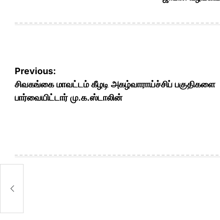
Post
Previous:
navigation
சிவகங்கை மாவட்டம் கீழடி அகழ்வாராய்ச்சிப் பகுதிகளை
பார்வையிட்டார் மு.க.ஸ்டாலின்