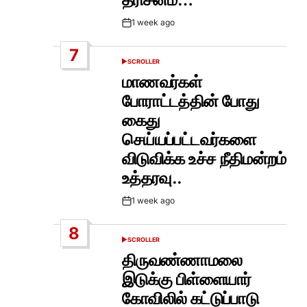
1 week ago
Post
Date
7
SCROLLER
POSTED
IN
மாணவர்கள்
போராட்டத்தின் போது
கைது
செய்யப்பட்டவர்களை
விடுவிக்க உச்ச நீதிமன்றம்
உத்தரவு..
1 week ago
Post
Date
8
SCROLLER
POSTED
IN
திருவண்ணாமலை
இடுக்கு பிள்ளையார்
கோவிலில் கட்டுப்பாடு