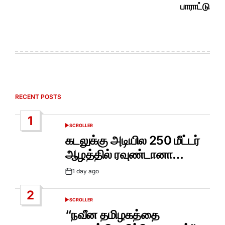
பாராட்டு
RECENT POSTS
1
SCROLLER
POSTED
IN
கடலுக்கு அடியில 250 மீட்டர்
ஆழத்தில் ரவுண்டானா…
1 day ago
Post
Date
2
SCROLLER
POSTED
IN
“நவீன தமிழகத்தை