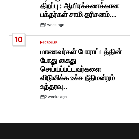
திறப்பு : ஆயிரக்கணக்கான
பக்தர்கள் சாமி தரிசனம்…
1 week ago
Post
Date
10
SCROLLER
POSTED
IN
மாணவர்கள் போராட்டத்தின்
போது கைது
செய்யப்பட்டவர்களை
விடுவிக்க உச்ச நீதிமன்றம்
உத்தரவு..
2 weeks ago
Post
Date