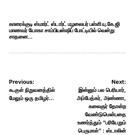
காரைக்குடி ஸ்மார்ட் ஸ்டார்ட் மழலையர் பள்ளி யு.கே.ஜி
மாணவர் யோகா சாம்பியன்ஷிப் போட்டியில் வென்று
சாதனை…
Post
Previous:
Next:
navigation
கூகுள் நிறுவனத்தில்
இன்னும் பல பெரியார்,
மேலும் ஒரு தமிழர்…
அம்பேத்கர், அண்ணா,
கலைஞர் தோன்ற
வேண்டுமென்பதை
உணர்த்தும் “பரியேறும்
பெருமாள்” : ஸ்டாலின்