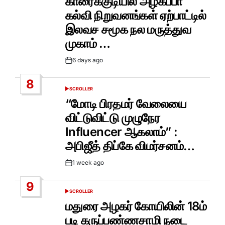
காரைக்குடியில் அழகப்பா
கல்வி நிறுவனங்கள் ஏற்பாட்டில்
இலவச சமூக நல மருத்துவ
முகாம் …
6 days ago
Post
Date
8
SCROLLER
POSTED
IN
“மோடி பிரதமர் வேலையை
விட்டுவிட்டு முழுநேர
Influencer ஆகலாம்” :
அபிஜீத் திப்கே விமர்சனம்…
1 week ago
Post
Date
9
SCROLLER
POSTED
IN
மதுரை அழகர் கோயிலின் 18ம்
படி கருப்பண்ணசாமி நடை