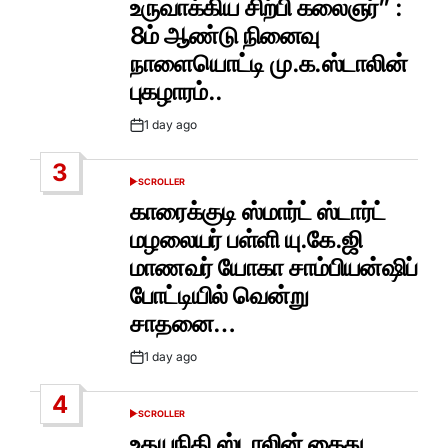
உருவாக்கிய சிற்பி கலைஞர்” :
8ம் ஆண்டு நினைவு
நாளையொட்டி மு.க.ஸ்டாலின்
புகழாரம்..
1 day ago
Post
Date
3
SCROLLER
POSTED
IN
காரைக்குடி ஸ்மார்ட் ஸ்டார்ட்
மழலையர் பள்ளி யு.கே.ஜி
மாணவர் யோகா சாம்பியன்ஷிப்
போட்டியில் வென்று
சாதனை…
1 day ago
Post
Date
4
SCROLLER
POSTED
IN
உதயநிதி ஸ்டாலின் கைது..