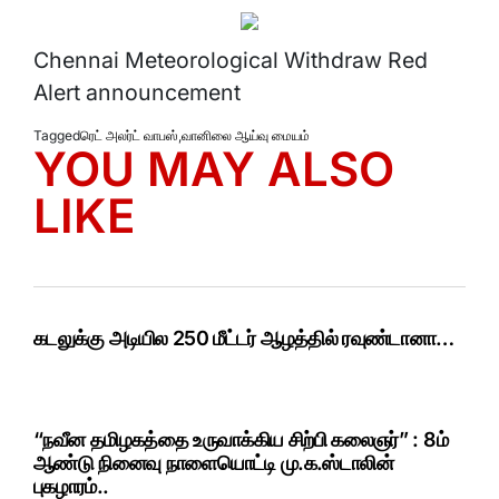
Chennai Meteorological Withdraw Red
Alert announcement
Tagged
ரெட் அலர்ட் வாபஸ்
,
வானிலை ஆய்வு மையம்
YOU MAY ALSO
LIKE
கடலுக்கு அடியில 250 மீட்டர் ஆழத்தில் ரவுண்டானா…
“நவீன தமிழகத்தை உருவாக்கிய சிற்பி கலைஞர்” : 8ம்
ஆண்டு நினைவு நாளையொட்டி மு.க.ஸ்டாலின்
புகழாரம்..