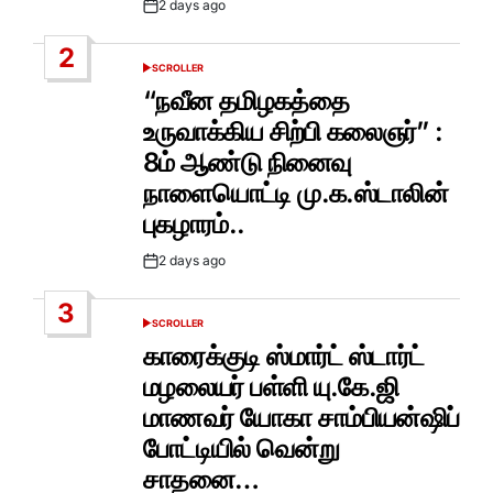
2 days ago
Post
Date
2
SCROLLER
POSTED
IN
“நவீன தமிழகத்தை
உருவாக்கிய சிற்பி கலைஞர்” :
8ம் ஆண்டு நினைவு
நாளையொட்டி மு.க.ஸ்டாலின்
புகழாரம்..
2 days ago
Post
Date
3
SCROLLER
POSTED
IN
காரைக்குடி ஸ்மார்ட் ஸ்டார்ட்
மழலையர் பள்ளி யு.கே.ஜி
மாணவர் யோகா சாம்பியன்ஷிப்
போட்டியில் வென்று
சாதனை…