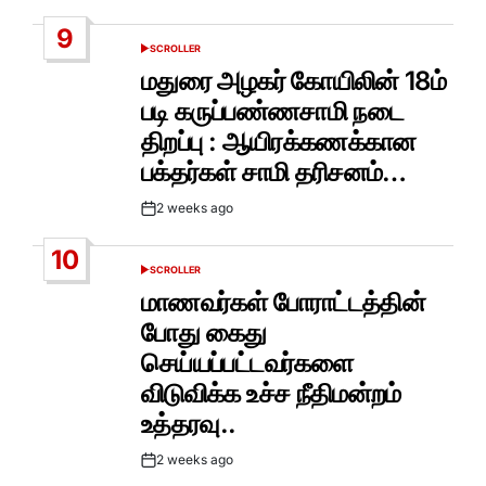
Date
9
SCROLLER
POSTED
IN
மதுரை அழகர் கோயிலின் 18ம்
படி கருப்பண்ணசாமி நடை
திறப்பு : ஆயிரக்கணக்கான
பக்தர்கள் சாமி தரிசனம்…
2 weeks ago
Post
Date
10
SCROLLER
POSTED
IN
மாணவர்கள் போராட்டத்தின்
போது கைது
செய்யப்பட்டவர்களை
விடுவிக்க உச்ச நீதிமன்றம்
உத்தரவு..
2 weeks ago
Post