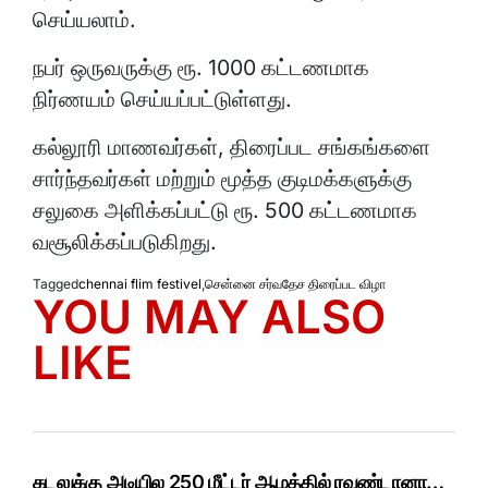
செய்யலாம்.
நபர் ஒருவருக்கு ரூ. 1000 கட்டணமாக
நிர்ணயம் செய்யப்பட்டுள்ளது.
கல்லூரி மாணவர்கள், திரைப்பட சங்கங்களை
சார்ந்தவர்கள் மற்றும் மூத்த குடிமக்களுக்கு
சலுகை அளிக்கப்பட்டு ரூ. 500 கட்டணமாக
வசூலிக்கப்படுகிறது.
Tagged
chennai flim festivel
,
சென்னை சர்வதேச திரைப்பட விழா
YOU MAY ALSO
LIKE
கடலுக்கு அடியில 250 மீட்டர் ஆழத்தில் ரவுண்டானா…