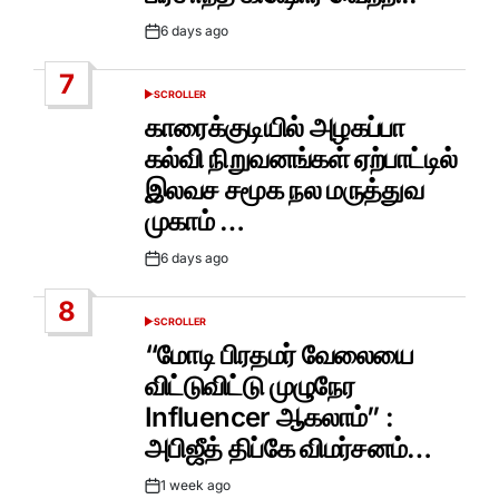
6 days ago
Post
Date
7
SCROLLER
POSTED
IN
காரைக்குடியில் அழகப்பா
கல்வி நிறுவனங்கள் ஏற்பாட்டில்
இலவச சமூக நல மருத்துவ
முகாம் …
6 days ago
Post
Date
8
SCROLLER
POSTED
IN
“மோடி பிரதமர் வேலையை
விட்டுவிட்டு முழுநேர
Influencer ஆகலாம்” :
அபிஜீத் திப்கே விமர்சனம்…
1 week ago
Post