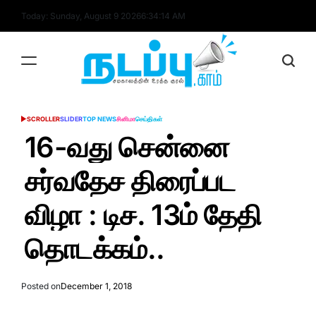
Skip
Today: Sunday, August 9 2026
6
:
34
:
14
AM
to
content
nadappu.com
SCROLLER
SLIDER
TOP NEWS
சினிமா
செய்திகள்
POSTED
IN
16-வது சென்னை
சர்வதேச திரைப்பட
விழா : டிச. 13ம் தேதி
தொடக்கம்..
Posted on
December 1, 2018