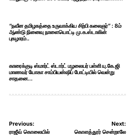
“நவீன தமிழகத்தை உருவாக்கிய சிற்பி கலைஞர்” : 8ம்
ஆண்டு நினைவு நாளையொட்டி மு.க.ஸ்டாலின்
புகழாரம்..
காரைக்குடி ஸ்மார்ட் ஸ்டார்ட் மழலையர் பள்ளி யு.கே.ஜி
மாணவர் யோகா சாம்பியன்ஷிப் போட்டியில் வென்று
சாதனை…
Post
Previous:
Next:
navigation
ராஜீவ் கொலையில்
கொளத்தூர் சென்றாலே