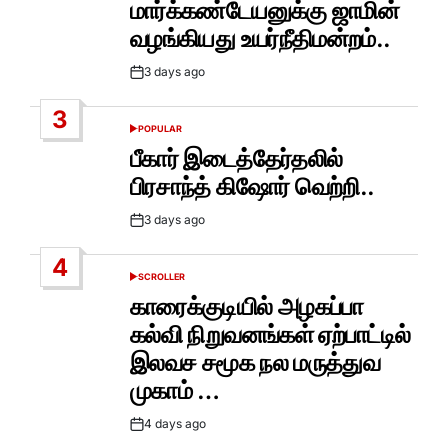
மார்க்கண்டேயனுக்கு ஜாமின்
வழங்கியது உயர்நீதிமன்றம்..
3 days ago
Post
Date
3
POPULAR
POSTED
IN
பீகார் இடைத்தேர்தலில்
பிரசாந்த் கிஷோர் வெற்றி..
3 days ago
Post
Date
4
SCROLLER
POSTED
IN
காரைக்குடியில் அழகப்பா
கல்வி நிறுவனங்கள் ஏற்பாட்டில்
இலவச சமூக நல மருத்துவ
முகாம் …
4 days ago
Post