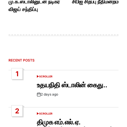
மு.க.ஸ்டாலினுடன் நடிகர்
சிபிஐ சிறப்பு நீதிமன்றம்
விஜய் சந்திப்பு
RECENT POSTS
1
SCROLLER
POSTED
IN
உதயநிதி ஸ்டாலின் கைது..
2 days ago
Post
Date
2
SCROLLER
POSTED
IN
திமுக எம்.எல்.ஏ.