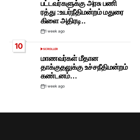
பட்டவர்களுக்கு அரசு பணி
ரத்து :உயர்நீதிமன்றம் மதுரை
கிளை அதிரடி..
1 week ago
Post
Date
10
SCROLLER
POSTED
IN
மாணவர்கள் மீதான
தாக்குதலுக்கு உச்சநீதிமன்றம்
கண்டனம்…
1 week ago
Post
Date