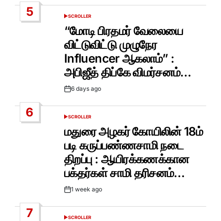
Date
5
SCROLLER
POSTED
IN
“மோடி பிரதமர் வேலையை
விட்டுவிட்டு முழுநேர
Influencer ஆகலாம்” :
அபிஜீத் திப்கே விமர்சனம்…
6 days ago
Post
Date
6
SCROLLER
POSTED
IN
மதுரை அழகர் கோயிலின் 18ம்
படி கருப்பண்ணசாமி நடை
திறப்பு : ஆயிரக்கணக்கான
பக்தர்கள் சாமி தரிசனம்…
1 week ago
Post
Date
7
SCROLLER
POSTED