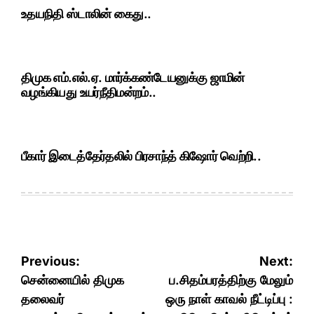
உதயநிதி ஸ்டாலின் கைது..
திமுக எம்.எல்.ஏ. மார்க்கண்டேயனுக்கு ஜாமின்
வழங்கியது உயர்நீதிமன்றம்..
பீகார் இடைத்தேர்தலில் பிரசாந்த் கிஷோர் வெற்றி..
Post
Previous:
Next:
navigation
சென்னையில் திமுக
ப.சிதம்பரத்திற்கு மேலும்
தலைவர்
ஒரு நாள் காவல் நீட்டிப்பு :