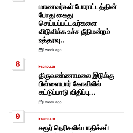
IN
மாணவர்கள் போராட்டத்தின்
போது கைது
செய்யப்பட்டவர்களை
விடுவிக்க உச்ச நீதிமன்றம்
உத்தரவு..
1 week ago
Post
Date
8
SCROLLER
POSTED
IN
திருவண்ணாமலை இடுக்கு
பிள்ளையார் கோவிலில்
கட்டுப்பாடு விதிப்பு…
1 week ago
Post
Date
9
SCROLLER
POSTED
IN
கரூர் நெரிசலில் பாதிக்கப்