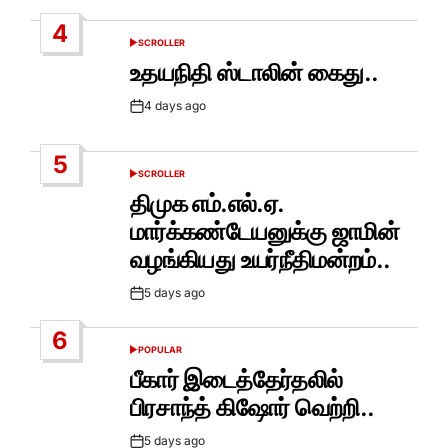
Date
4
SCROLLER
POSTED
IN
உதயநிதி ஸ்டாலின் கைது..
4 days ago
Post
Date
5
SCROLLER
POSTED
IN
திமுக எம்.எல்.ஏ.
மார்க்கண்டேயனுக்கு ஜாமின்
வழங்கியது உயர்நீதிமன்றம்..
5 days ago
Post
Date
6
POPULAR
POSTED
IN
பீகார் இடைத்தேர்தலில்
பிரசாந்த் கிஷோர் வெற்றி..
5 days ago
Post