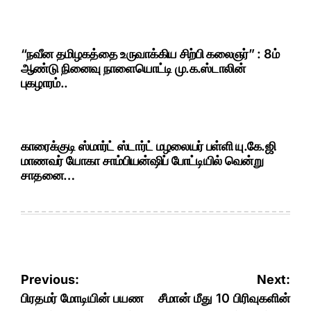
“நவீன தமிழகத்தை உருவாக்கிய சிற்பி கலைஞர்” : 8ம்
ஆண்டு நினைவு நாளையொட்டி மு.க.ஸ்டாலின்
புகழாரம்..
காரைக்குடி ஸ்மார்ட் ஸ்டார்ட் மழலையர் பள்ளி யு.கே.ஜி
மாணவர் யோகா சாம்பியன்ஷிப் போட்டியில் வென்று
சாதனை…
Post
Previous:
Next:
navigation
பிரதமர் மோடியின் பயண
சீமான் மீது 10 பிரிவுகளின்