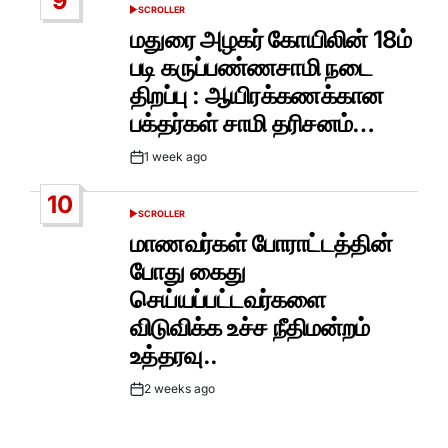
9
SCROLLER
POSTED
IN
மதுரை அழகர் கோயிலின் 18ம்
படி கருப்பண்ணசாமி நடை
திறப்பு : ஆயிரக்கணக்கான
பக்தர்கள் சாமி தரிசனம்…
1 week ago
Post
Date
10
SCROLLER
POSTED
IN
மாணவர்கள் போராட்டத்தின்
போது கைது
செய்யப்பட்டவர்களை
விடுவிக்க உச்ச நீதிமன்றம்
உத்தரவு..
2 weeks ago
Post
Date