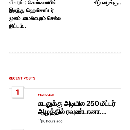
விவரம் : சென்னையில்
கீழ் வழக்கு..
இருந்து ஹெலிகாப்டர்
மூலம் மாமல்லபுரம் செல்ல
திட்டம்..
RECENT POSTS
1
SCROLLER
POSTED
IN
கடலுக்கு அடியில 250 மீட்டர்
ஆழத்தில் ரவுண்டானா…
16 hours ago
Post
Date