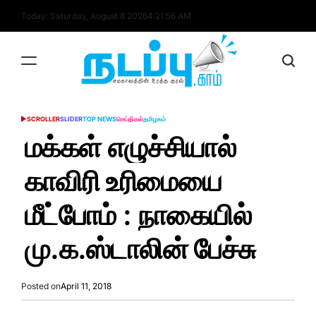
Skip
Today: Saturday, August 8 2026
4
:
21
:
56
AM
to
content
nadappu.com
SCROLLER
SLIDER
TOP NEWS
செய்திகள்
தமிழகம்
POSTED
IN
மக்கள் எழுச்சியால்
காவிரி உரிமையை
மீட்போம் : நாகையில்
மு.க.ஸ்டாலின் பேச்சு
Posted on
April 11, 2018