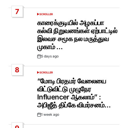
Date
7
SCROLLER
POSTED
IN
காரைக்குடியில் அழகப்பா
கல்வி நிறுவனங்கள் ஏற்பாட்டில்
இலவச சமூக நல மருத்துவ
முகாம் …
5 days ago
Post
Date
8
SCROLLER
POSTED
IN
“மோடி பிரதமர் வேலையை
விட்டுவிட்டு முழுநேர
Influencer ஆகலாம்” :
அபிஜீத் திப்கே விமர்சனம்…
1 week ago
Post
Date