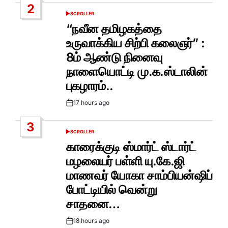
2
SCROLLER
POSTED
IN
“நவீன தமிழகத்தை
உருவாக்கிய சிற்பி கலைஞர்” :
8ம் ஆண்டு நினைவு
நாளையொட்டி மு.க.ஸ்டாலின்
புகழாரம்..
17 hours ago
Post
Date
3
SCROLLER
POSTED
IN
காரைக்குடி ஸ்மார்ட் ஸ்டார்ட்
மழலையர் பள்ளி யு.கே.ஜி
மாணவர் யோகா சாம்பியன்ஷிப்
போட்டியில் வென்று
சாதனை…
18 hours ago
Post