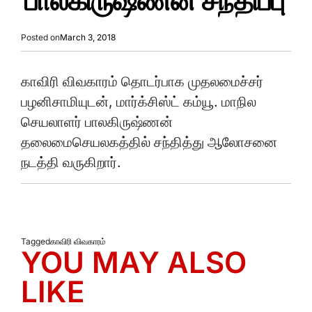
பாலகிருஷ்ணன் சந்திப்பு
Posted on
March 3, 2018
காவிரி விவகாரம் தொடர்பாக முதலமைச்சர்
பழனிசாமியுடன், மார்க்சிஸ்ட் கம்யூ. மாநில
செயலாளர் பாலகிருஷ்ணன்
தலைமைசெயலகத்தில் சந்தித்து ஆலோசனை
நடத்தி வருகிறார்.
Tagged
காவிரி விவகாரம்
YOU MAY ALSO
LIKE