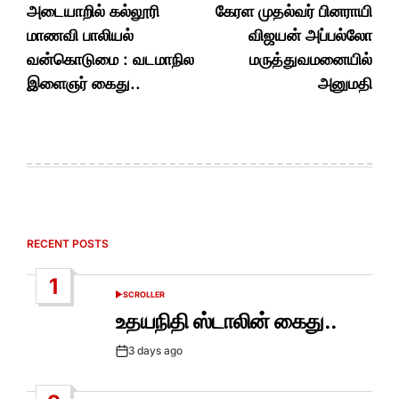
navigation
அடையாறில் கல்லூரி
கேரள முதல்வர் பினராயி
மாணவி பாலியல்
விஜயன் அப்பல்லோ
வன்கொடுமை : வடமாநில
மருத்துவமனையில்
இளைஞர் கைது..
அனுமதி
RECENT POSTS
1
SCROLLER
POSTED
IN
உதயநிதி ஸ்டாலின் கைது..
3 days ago
Post
Date