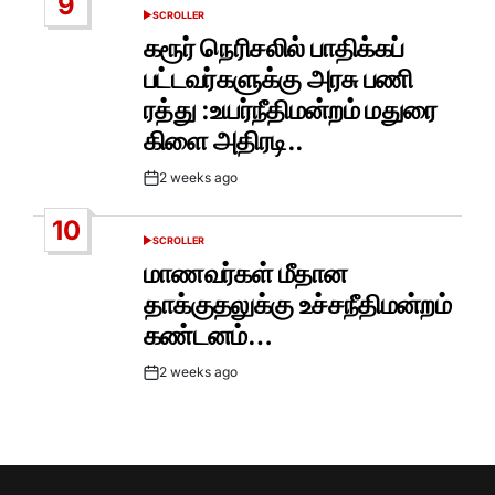
9
SCROLLER
POSTED
IN
கரூர் நெரிசலில் பாதிக்கப்
பட்டவர்களுக்கு அரசு பணி
ரத்து :உயர்நீதிமன்றம் மதுரை
கிளை அதிரடி..
2 weeks ago
Post
Date
10
SCROLLER
POSTED
IN
மாணவர்கள் மீதான
தாக்குதலுக்கு உச்சநீதிமன்றம்
கண்டனம்…
2 weeks ago
Post
Date