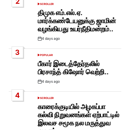
2
SCROLLER
POSTED
IN
திமுக எம்.எல்.ஏ.
மார்க்கண்டேயனுக்கு ஜாமின்
வழங்கியது உயர்நீதிமன்றம்..
4 days ago
Post
Date
3
POPULAR
POSTED
IN
பீகார் இடைத்தேர்தலில்
பிரசாந்த் கிஷோர் வெற்றி..
4 days ago
Post
Date
4
SCROLLER
POSTED
IN
காரைக்குடியில் அழகப்பா
கல்வி நிறுவனங்கள் ஏற்பாட்டில்
இலவச சமூக நல மருத்துவ