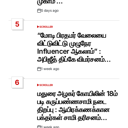
முகாம் …
5 days ago
Post
Date
5
SCROLLER
POSTED
IN
“மோடி பிரதமர் வேலையை
விட்டுவிட்டு முழுநேர
Influencer ஆகலாம்” :
அபிஜீத் திப்கே விமர்சனம்…
1 week ago
Post
Date
6
SCROLLER
POSTED
IN
மதுரை அழகர் கோயிலின் 18ம்
படி கருப்பண்ணசாமி நடை
திறப்பு : ஆயிரக்கணக்கான
பக்தர்கள் சாமி தரிசனம்…
1 week ago