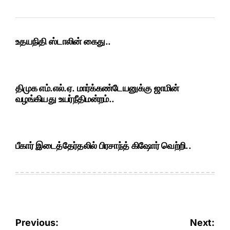
உதயநிதி ஸ்டாலின் கைது..
திமுக எம்.எல்.ஏ. மார்க்கண்டேயனுக்கு ஜாமின்
வழங்கியது உயர்நீதிமன்றம்..
பீகார் இடைத்தேர்தலில் பிரசாந்த் கிஷோர் வெற்றி..
Post
Previous:
Next: