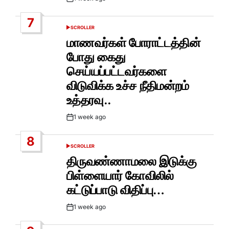
Post
Date
7
SCROLLER
POSTED
IN
மாணவர்கள் போராட்டத்தின்
போது கைது
செய்யப்பட்டவர்களை
விடுவிக்க உச்ச நீதிமன்றம்
உத்தரவு..
1 week ago
Post
Date
8
SCROLLER
POSTED
IN
திருவண்ணாமலை இடுக்கு
பிள்ளையார் கோவிலில்
கட்டுப்பாடு விதிப்பு…
1 week ago
Post
Date