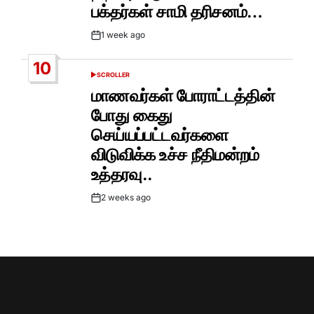
பக்தர்கள் சாமி தரிசனம்…
1 week ago
Post
Date
10
SCROLLER
POSTED
IN
மாணவர்கள் போராட்டத்தின்
போது கைது
செய்யப்பட்டவர்களை
விடுவிக்க உச்ச நீதிமன்றம்
உத்தரவு..
2 weeks ago
Post
Date