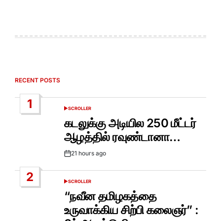
RECENT POSTS
1
SCROLLER
POSTED
IN
கடலுக்கு அடியில 250 மீட்டர்
ஆழத்தில் ரவுண்டானா…
21 hours ago
Post
Date
2
SCROLLER
POSTED
IN
“நவீன தமிழகத்தை
உருவாக்கிய சிற்பி கலைஞர்” :