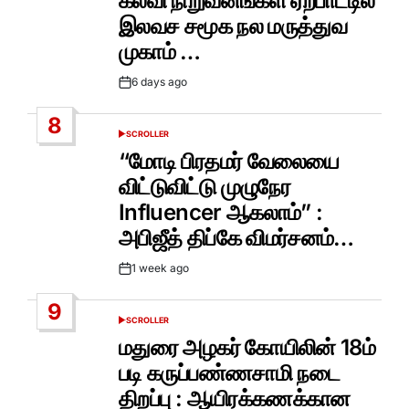
கல்வி நிறுவனங்கள் ஏற்பாட்டில்
இலவச சமூக நல மருத்துவ
முகாம் …
6 days ago
Post
Date
8
SCROLLER
POSTED
IN
“மோடி பிரதமர் வேலையை
விட்டுவிட்டு முழுநேர
Influencer ஆகலாம்” :
அபிஜீத் திப்கே விமர்சனம்…
1 week ago
Post
Date
9
SCROLLER
POSTED
IN
மதுரை அழகர் கோயிலின் 18ம்
படி கருப்பண்ணசாமி நடை
திறப்பு : ஆயிரக்கணக்கான