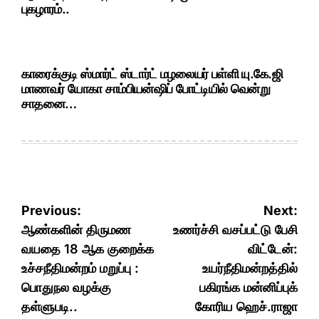
புகழாரம்..
காரைக்குடி ஸ்மார்ட் ஸ்டார்ட் மழலையர் பள்ளி யு.கே.ஜி
மாணவர் யோகா சாம்பியன்ஷிப் போட்டியில் வென்று
சாதனை…
Post
Previous:
Next:
navigation
ஆண்களின் திருமண
உணர்ச்சி வசப்பட்டு பேசி
வயதை 18 ஆக குறைக்க
விட்டேன்:
உச்சநீதிமன்றம் மறுப்பு :
உயர்நீதிமன்றத்தில்
பொதுநல வழக்கு
பகிரங்க மன்னிப்புக்
தள்ளுபடி..
கோரிய ஹெச்.ராஜா