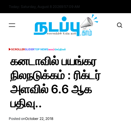
Skip
Today: Saturday, August 8 2026
9
:
57
:
09
AM
to
content
nadappu.com
SCROLLER
SLIDER
TOP NEWS
உலகம்
செய்திகள்
POSTED
IN
கனடாவில் பயங்கர
நிலநடுக்கம் : ரிக்டர்
அளவில் 6.6 ஆக
பதிவு..
Posted on
October 22, 2018