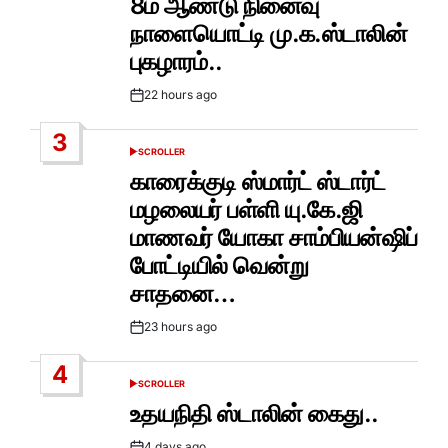
8ம் ஆண்டு நினைவு
நாளையொட்டி மு.க.ஸ்டாலின்
புகழாரம்..
22 hours ago
Post
Date
3
SCROLLER
POSTED
IN
காரைக்குடி ஸ்மார்ட் ஸ்டார்ட்
மழலையர் பள்ளி யு.கே.ஜி
மாணவர் யோகா சாம்பியன்ஷிப்
போட்டியில் வென்று
சாதனை…
23 hours ago
Post
Date
4
SCROLLER
POSTED
IN
உதயநிதி ஸ்டாலின் கைது..
4 days ago