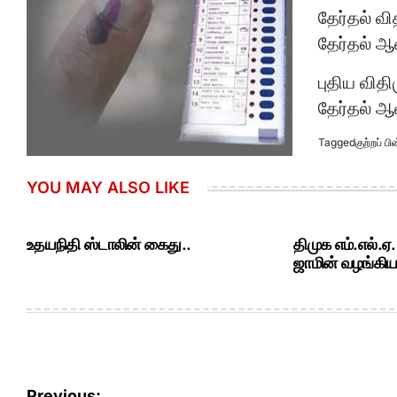
தேர்தல் வ
தேர்தல் 
புதிய வித
தேர்தல் ஆ
Tagged
குற்றப் 
YOU MAY ALSO LIKE
உதயநிதி ஸ்டாலின் கைது..
திமுக எம்.எல்.ஏ
ஜாமின் வழங்கியத
Post
Previous: