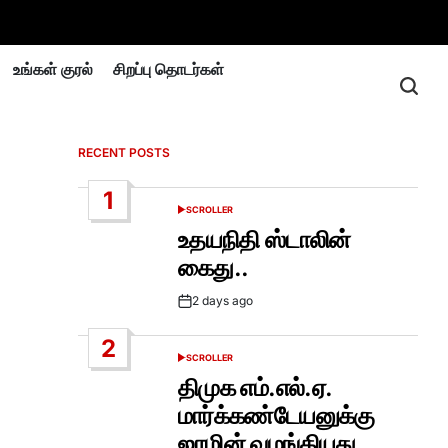
உங்கள் குரல்
சிறப்பு தொடர்கள்
RECENT POSTS
1
SCROLLER
POSTED
IN
உதயநிதி ஸ்டாலின்
கைது..
2 days ago
Post
Date
2
SCROLLER
POSTED
IN
திமுக எம்.எல்.ஏ.
மார்க்கண்டேயனுக்கு
ஜாமின் வழங்கியது