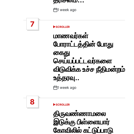
1 week ago
Post
Date
7
SCROLLER
POSTED
IN
மாணவர்கள்
போராட்டத்தின் போது
கைது
செய்யப்பட்டவர்களை
விடுவிக்க உச்ச நீதிமன்றம்
உத்தரவு..
1 week ago
Post
Date
8
SCROLLER
POSTED
IN
திருவண்ணாமலை
இடுக்கு பிள்ளையார்
கோவிலில் கட்டுப்பாடு