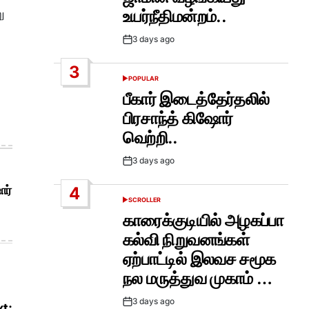
ு
உயர்நீதிமன்றம்..
3 days ago
Post
Date
3
POPULAR
POSTED
IN
பீகார் இடைத்தேர்தலில்
பிரசாந்த் கிஷோர்
வெற்றி..
3 days ago
Post
Date
ோர்
4
SCROLLER
POSTED
IN
காரைக்குடியில் அழகப்பா
கல்வி நிறுவனங்கள்
ஏற்பாட்டில் இலவச சமூக
நல மருத்துவ முகாம் …
3 days ago
t:
Post