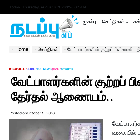
Skip
Today: Thursday, August 6 2026
3
:
26
:
02
AM
to
content
முகப்பு
செய்திகள்
கல
nadappu.com
Home
செய்திகள்
வேட்பாளர்களின் குற்றப் பின்னணி ப
SCROLLER
SLIDER
TOP NEWS
இந்தியா
செய்திகள்
POSTED
IN
வேட்பாளர்களின் குற்றப் 
தேர்தல் ஆணையம்..
Posted on
October 5, 2018
வேட்பாளர்
வகையில் ப