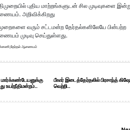
ிதிமுறையில் புதிய மாற்றங்களுடன் சில முடிவுகளை இன்ற
ஆணையம். அறிவிக்கிறது
ிமுறைகளை வரும் சட்டமன்ற தேர்தல்களிலேயே பின்பற்ற
ணையம் முடிவு செய்துள்ளது.
பின்னணி
,
தேர்தல் ஆணையம்
. மார்க்கண்டேயனுக்கு
பீகார் இடைத்தேர்தலில் பிரசாந்த் கிஷ
ு உயர்நீதிமன்றம்..
வெற்றி..
Nex