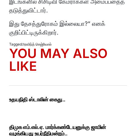
இடங்களில் சிசிடிவி கேமராக்கள் அமைப்பதைத்
தடுத்துவிட்டார்.
இது தேசத்துரோகம் இல்லையா?” எனக்
குறிப்பிட்டிருக்கிறார்.
Tagged
அரவிந்த் கெஜ்ரிவால்
YOU MAY ALSO
LIKE
உதயநிதி ஸ்டாலின் கைது..
திமுக எம்.எல்.ஏ. மார்க்கண்டேயனுக்கு ஜாமின்
வழங்கியது உயர்நீதிமன்றம்..