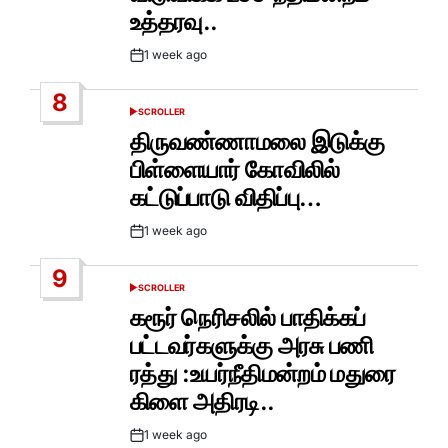
உத்தரவு..
1 week ago
Post
Date
8
SCROLLER
POSTED
IN
திருவண்ணாமலை இடுக்கு
பிள்ளையார் கோவிலில்
கட்டுப்பாடு விதிப்பு…
1 week ago
Post
Date
9
SCROLLER
POSTED
IN
கரூர் நெரிசலில் பாதிக்கப்
பட்டவர்களுக்கு அரசு பணி
ரத்து :உயர்நீதிமன்றம் மதுரை
கிளை அதிரடி..
1 week ago
Post