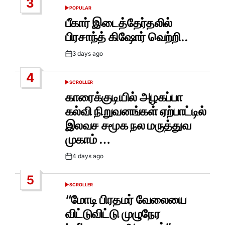
3
POPULAR
POSTED
IN
பீகார் இடைத்தேர்தலில்
பிரசாந்த் கிஷோர் வெற்றி..
3 days ago
Post
Date
4
SCROLLER
POSTED
IN
காரைக்குடியில் அழகப்பா
கல்வி நிறுவனங்கள் ஏற்பாட்டில்
இலவச சமூக நல மருத்துவ
முகாம் …
4 days ago
Post
Date
5
SCROLLER
POSTED
IN
“மோடி பிரதமர் வேலையை
விட்டுவிட்டு முழுநேர