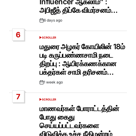
Influencer ஆகலாம்” :
அபிஜீத் திப்கே விமர்சனம்…
6 days ago
Post
Date
6
SCROLLER
POSTED
IN
மதுரை அழகர் கோயிலின் 18ம்
படி கருப்பண்ணசாமி நடை
திறப்பு : ஆயிரக்கணக்கான
பக்தர்கள் சாமி தரிசனம்…
1 week ago
Post
Date
7
SCROLLER
POSTED
IN
மாணவர்கள் போராட்டத்தின்
போது கைது
செய்யப்பட்டவர்களை
விடுவிக்க உச்ச நீதிமன்றம்